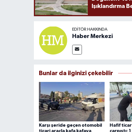
Işıklandırma B
EDITÖR HAKKINDA
Haber Merkezi
Bunlar da ilginizi çekebilir
Karşı şeride geçen otomobil
Hafif tica
ticari araçla kafa kafaya
çarpıştı: 1