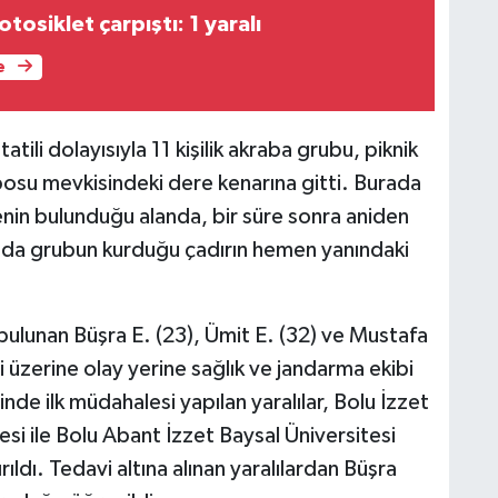
osiklet çarpıştı: 1 yaralı
e
tili dolayısıyla 11 kişilik akraba grubu, piknik
su mevkisindeki dere kenarına gitti. Burada
lenin bulunduğu alanda, bir süre sonra aniden
ında grubun kurduğu çadırın hemen yanındaki
bulunan Büşra E. (23), Ümit E. (32) ve Mustafa
i üzerine olay yerine sağlık ve jandarma ekibi
inde ilk müdahalesi yapılan yaralılar, Bolu İzzet
si ile Bolu Abant İzzet Baysal Üniversitesi
ldı. Tedavi altına alınan yaralılardan Büşra