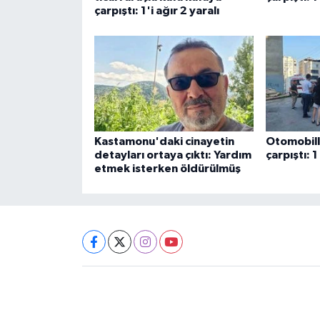
çarpıştı: 1'i ağır 2 yaralı
Kastamonu'daki cinayetin
Otomobill
detayları ortaya çıktı: Yardım
çarpıştı: 1
etmek isterken öldürülmüş