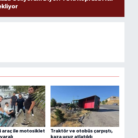
ekliyor
ri araç ile motosiklet
Traktör ve otobüs çarpıştı,
 yaralı
kaza ucuz atlatıldı