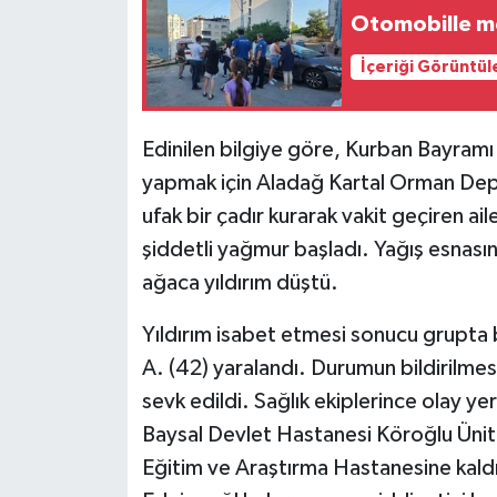
Otomobille mot
İçeriği Görüntül
Edinilen bilgiye göre, Kurban Bayramı ta
yapmak için Aladağ Kartal Orman Depo
ufak bir çadır kurarak vakit geçiren ai
şiddetli yağmur başladı. Yağış esnas
ağaca yıldırım düştü.
Yıldırım isabet etmesi sonucu grupta 
A. (42) yaralandı. Durumun bildirilmes
sevk edildi. Sağlık ekiplerince olay yer
Baysal Devlet Hastanesi Köroğlu Ünite
Eğitim ve Araştırma Hastanesine kaldırı