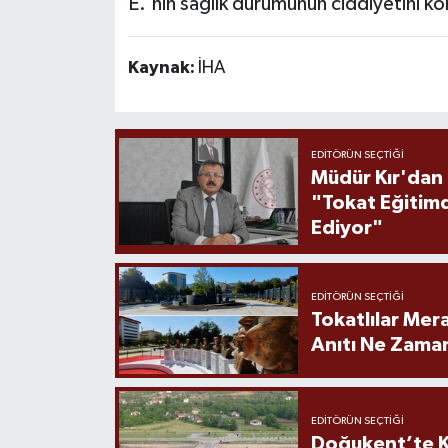
E.'nin sağlık durumunun ciddiyetini k
Kaynak:
İHA
EDITÖRÜN SEÇTIĞI
Müdür Kır'dan
"Tokat Eğitim
Ediyor"
EDITÖRÜN SEÇTIĞI
Tokatlılar Mera
Anıtı Ne Zaman
EDITÖRÜN SEÇTIĞI
Doğukent’te K