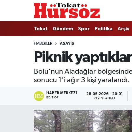
Tokat
Nöbetçi Eczaneler
Tokat
Gündem
Spor
Politika
Arşiv
Türkiye Gündemi
Hava Durumu
HABERLER
ASAYIŞ
Piknik yaptıkları
Gündem
Tokat Namaz Vakitleri
Asayiş
Trafik Durumu
Bolu'nun Aladağlar bölgesinde
sonucu 1'i ağır 3 kişi yaralandı.
Spor
Süper Lig Puan Durumu ve Fikstür
HABER MERKEZI
28.05.2026 - 20:01
Politika
Tüm Manşetler
EDITÖR
YAYINLANMA
Tokat Spor
Son Dakika Haberleri
Eğitim
Haber Arşivi