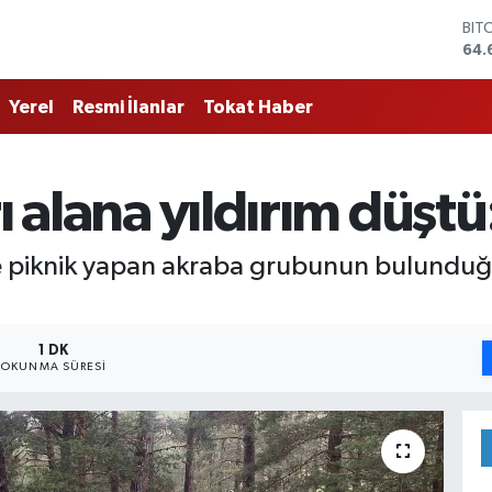
BIT
64.
DO
47,
Yerel
Resmi İlanlar
Tokat Haber
EU
55,
STE
64,
 alana yıldırım düştü: 
GRA
651
BİS
 piknik yapan akraba grubunun bulunduğu
13.
1 DK
OKUNMA SÜRESI