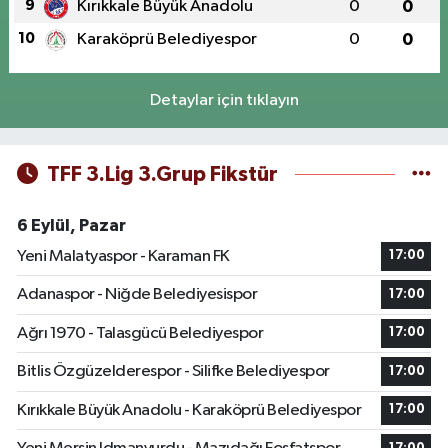
9
Kırıkkale Büyük Anadolu
0
0
10
Karaköprü Belediyespor
0
0
Detaylar için tıklayın
TFF 3.Lig 3.Grup Fikstür
6 Eylül, Pazar
Yeni Malatyaspor - Karaman FK
17:00
Adanaspor - Niğde Belediyesispor
17:00
Ağrı 1970 - Talasgücü Belediyespor
17:00
Bitlis Özgüzelderespor - Silifke Belediyespor
17:00
Kırıkkale Büyük Anadolu - Karaköprü Belediyespor
17:00