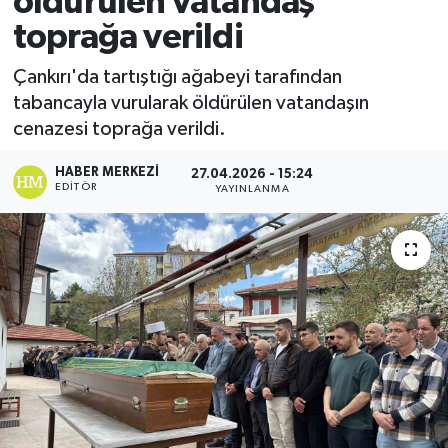
öldürülen vatandaş
toprağa verildi
Ekonomi
Çankırı'da tartıştığı ağabeyi tarafından
Sağlık
tabancayla vurularak öldürülen vatandaşın
cenazesi toprağa verildi.
Tokat Haber
HABER MERKEZI
27.04.2026 - 15:24
EDITÖR
YAYINLANMA