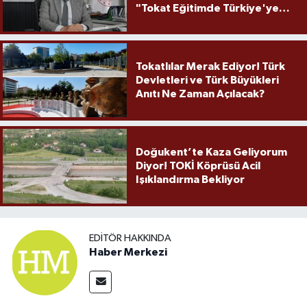
"Tokat Eğitimde Türkiye'ye
Örnek Olmaya Devam Ediyor"
Tokatlılar Merak Ediyor! Türk
Devletleri ve Türk Büyükleri
Anıtı Ne Zaman Açılacak?
Doğukent’te Kaza Geliyorum
Diyor! TOKİ Köprüsü Acil
Işıklandırma Bekliyor
EDITÖR HAKKINDA
Haber Merkezi