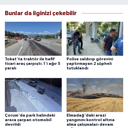
Bunlar da ilginizi çekebilir
Tokat'ta traktör ile hafif
Polise saldırıp görevini
ticari araç çarpıştı: 1'i ağır 5
yaptırmayan 2 şüpheli
yaralı
tutuklandı
Çorum'da park halindeki
Elmadağ'daki arazi
araca çarpan otomobil
yangınını kontrol altına
devrildi
alma çalışmaları devam