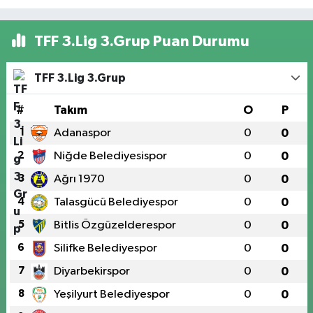
TFF 3.Lig 3.Grup Puan Durumu
TFF 3.Lig 3.Grup
#
Takım
O
P
1
Adanaspor
0
0
2
Niğde Belediyesispor
0
0
3
Ağrı 1970
0
0
4
Talasgücü Belediyespor
0
0
5
Bitlis Özgüzelderespor
0
0
6
Silifke Belediyespor
0
0
7
Diyarbekirspor
0
0
8
Yeşilyurt Belediyespor
0
0