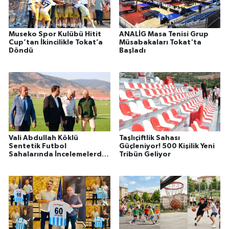
Museko Spor Kulübü Hitit
ANALİG Masa Tenisi Grup
Cup’tan İkincilikle Tokat’a
Müsabakaları Tokat'ta
Döndü
Başladı
Vali Abdullah Köklü
Taşlıçiftlik Sahası
Sentetik Futbol
Güçleniyor! 500 Kişilik Yeni
Sahalarında İncelemelerde
Tribün Geliyor
Bulundu