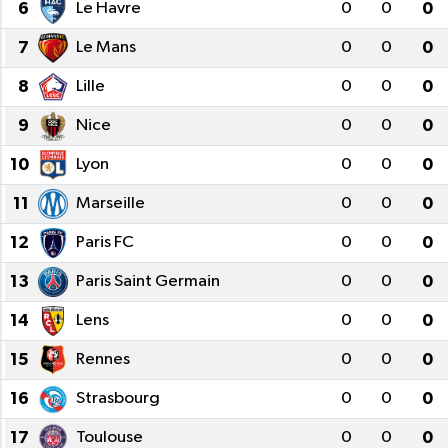
6
Le Havre
0
0
0
Ekonomi
7
Le Mans
0
0
0
8
Lille
0
0
0
Sağlık
9
Nice
0
0
0
Tokat Haber
10
Lyon
0
0
0
11
Marseille
0
0
0
12
Paris FC
0
0
0
13
Paris Saint Germain
0
0
0
14
Lens
0
0
0
15
Rennes
0
0
0
16
Strasbourg
0
0
0
17
Toulouse
0
0
0