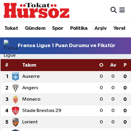
Tokat
Nöbetçi Eczaneler
Tokat
Gündem
Spor
Politika
Arşiv
Yerel
Türkiye Gündemi
Hava Durumu
Fransa Ligue 1 Puan Durumu ve Fikstür
Gündem
Tokat Namaz Vakitleri
#
Takım
O
Av
P
Asayiş
Trafik Durumu
1
Auxerre
0
0
0
Spor
Süper Lig Puan Durumu ve Fikstür
2
Angers
0
0
0
Politika
Tüm Manşetler
3
Monaco
0
0
0
4
Stade Brestois 29
0
0
0
Tokat Spor
Son Dakika Haberleri
5
Lorient
0
0
0
Eğitim
Haber Arşivi