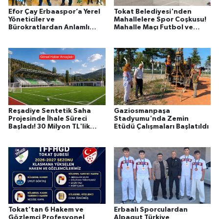
Efor Çay Erbaaspor’a Yerel
Tokat Belediyesi'nden
Yöneticiler ve
Mahallelere Spor Coşkusu!
Bürokratlardan Anlamlı
Mahalle Maçı Futbol ve
Ziyaret
Sokak Basketbolu
Turnuvaları Başlıyor
Reşadiye Sentetik Saha
Gaziosmanpaşa
Projesinde İhale Süreci
Stadyumu'nda Zemin
Başladı! 30 Milyon TL'lik
Etüdü Çalışmaları Başlatıldı
Yatırımla Spor Tesisi Baştan
Sona Yenileniyor
Tokat’tan 6 Hakem ve
Erbaalı Sporculardan
Gözlemci Profesyonel
Alpagut Türkiye