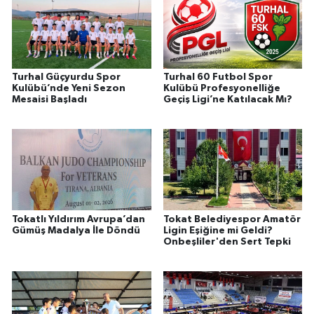
Turhal Güçyurdu Spor
Turhal 60 Futbol Spor
Kulübü’nde Yeni Sezon
Kulübü Profesyonelliğe
Mesaisi Başladı
Geçiş Ligi’ne Katılacak Mı?
Tokatlı Yıldırım Avrupa’dan
Tokat Belediyespor Amatör
Gümüş Madalya İle Döndü
Ligin Eşiğine mi Geldi?
Onbeşliler'den Sert Tepki