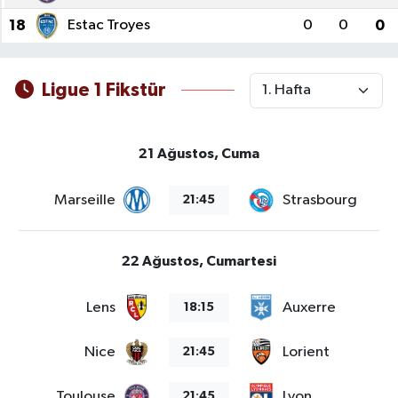
18
Estac Troyes
0
0
0
Ligue 1 Fikstür
21 Ağustos, Cuma
Marseille
Strasbourg
21:45
22 Ağustos, Cumartesi
Lens
Auxerre
18:15
Nice
Lorient
21:45
Toulouse
Lyon
21:45