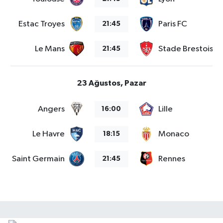
Estac Troyes
Paris FC
21:45
Le Mans
Stade Brestois 2
21:45
23 Ağustos, Pazar
Angers
Lille
16:00
Le Havre
Monaco
18:15
aris Saint Germain
Rennes
21:45