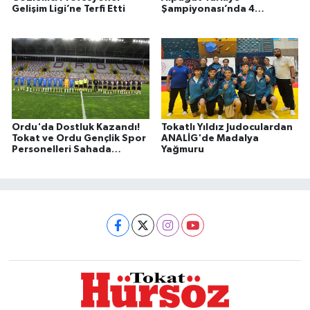
Gelişim Ligi’ne Terfi Etti
Şampiyonası’nda 4
Madalya ve Dünya
Şampiyonası Kotası
Ordu'da Dostluk Kazandı!
Tokatlı Yıldız Judoculardan
Tokat ve Ordu Gençlik Spor
ANALİG'de Madalya
Personelleri Sahada
Yağmuru
Buluştu