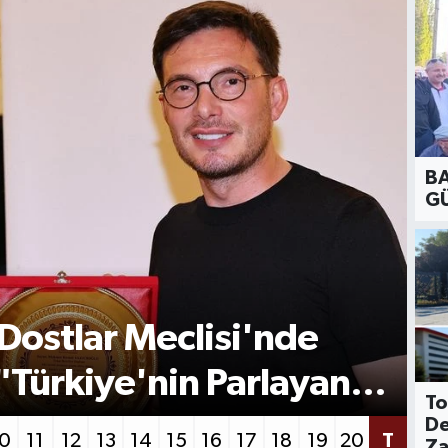
BA
GÜ
SP
i Atölyeleri Lise Yaz
T
tifika Töreniyle Sona
P
To
De
10
11
12
13
14
15
16
17
18
19
20
T
Za