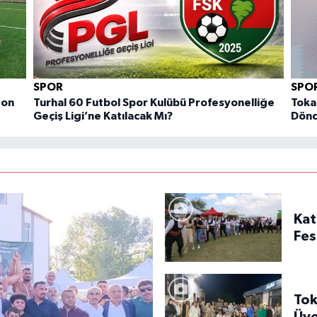
SPOR
SPO
zon
Turhal 60 Futbol Spor Kulübü Profesyonelliğe
Toka
Geçiş Ligi’ne Katılacak Mı?
Dön
Kat
Fes
Tok
Üye