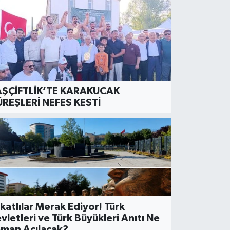
ŞÇİFTLİK’TE KARAKUCAK
REŞLERİ NEFES KESTİ
OR
urhal 60 Futbol Spor Kulüb
rofesyonelliğe Geçiş Ligi’n
katlılar Merak Ediyor! Türk
vletleri ve Türk Büyükleri Anıtı Ne
man Açılacak?