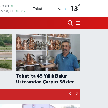
°
OLAR
13
Tokat
,7436
%0.18
URO
,2510
%0.32
ERLİN
,4811
%0.38
AM ALTIN
660.55
%0.03
ST100
.779
%-14
TCOIN
.960,21
%0.87
ANDI
Tokat’ta 45 Yıllık Bakır
Ustasından Çarpıcı Sözler:
ma
“Bizden Sonra Bu Mesleği
Yapacak Kimse Kalmayacak”