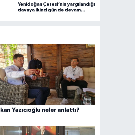
Yenidoğan Çetesi’nin yargılandığı
davaya ikinci gün de devam
ediliyor!
kan Yazıcıoğlu neler anlattı?