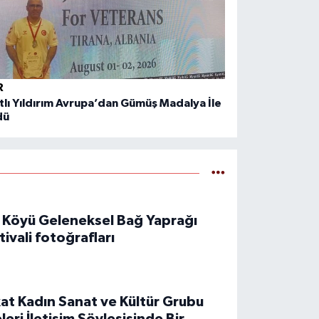
R
tlı Yıldırım Avrupa’dan Gümüş Madalya İle
dü
 Köyü Geleneksel Bağ Yaprağı
tivali fotoğrafları
at Kadın Sanat ve Kültür Grubu
leri İletişim Söyleşisinde Bir