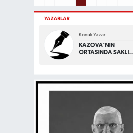
YAZARLAR
OĞLU
Konuk Yazar
 KARARI
KAZOVA'NIN
ALIDIR
ORTASINDA SAKLI
BİR HAZİNE: NECİP
KÖYÜ