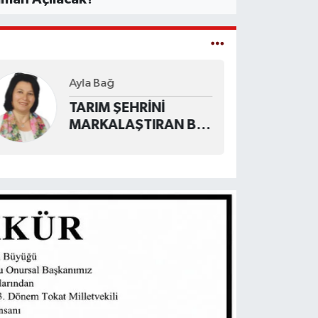
Ayla Bağ
TARIM ŞEHRİNİ
MARKALAŞTIRAN BİR
TOKATLI: ORHAN
ZİYA DİREN