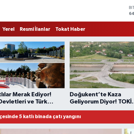
D
47
E
55
Yerel
Resmi İlanlar
Tokat Haber
ST
64
GR
6
Bİ
13
BI
64
VE KENTSEL DÖNÜŞÜM İÇİN MİMARİ ÇALIŞTAY TAMAML
sonel, telefon dolandırıcılarının mağduru oldu
lılar Merak Ediyor!
Doğukent’te Kaza
ati dolandırıcılık girişimini engelledi
Devletleri ve Türk
Geliyorum Diyor! TOKİ
leri Anıtı Ne Zaman
Köprüsü Acil Işıklandır
 uymayan iş yeri mühürlendi
cak?
Bekliyor
çesinde 5 katlı binada çatı yangını