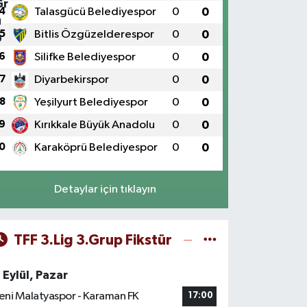
4
Talasgücü Belediyespor
0
0
5
Bitlis Özgüzelderespor
0
0
6
Silifke Belediyespor
0
0
7
Diyarbekirspor
0
0
8
Yeşilyurt Belediyespor
0
0
9
Kırıkkale Büyük Anadolu
0
0
0
Karaköprü Belediyespor
0
0
Detaylar için tıklayın
TFF 3.Lig 3.Grup Fikstür
 Eylül, Pazar
eni Malatyaspor - Karaman FK
17:00