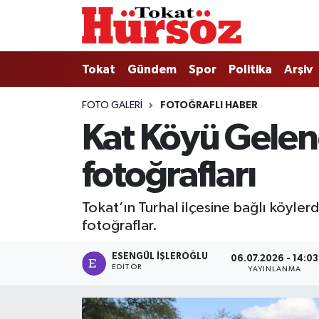
Tokat
Nöbetçi Eczaneler
Tokat
Gündem
Spor
Politika
Arşiv
Türkiye Gündemi
Hava Durumu
FOTO GALERI
FOTOĞRAFLI HABER
Kat Köyü Gelene
Gündem
Tokat Namaz Vakitleri
fotoğrafları
Asayiş
Trafik Durumu
Spor
Süper Lig Puan Durumu ve Fikstür
Tokat’ın Turhal ilçesine bağlı köyle
fotoğraflar.
Politika
Tüm Manşetler
ESENGÜL İŞLEROĞLU
06.07.2026 - 14:03
EDITÖR
YAYINLANMA
Tokat Spor
Son Dakika Haberleri
Eğitim
Haber Arşivi