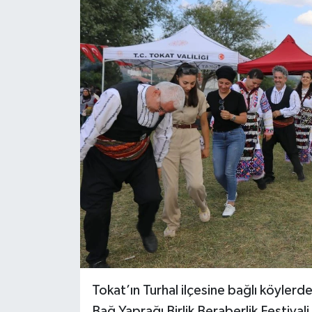
Ekonomi
Sağlık
Tokat Haber
Tokat’ın Turhal ilçesine bağlı köyler
Bağ Yaprağı Birlik Beraberlik Festiva