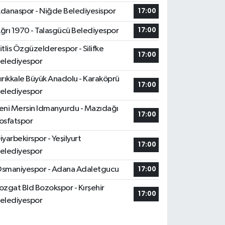
danaspor - Niğde Belediyesispor
17:00
ğrı 1970 - Talasgücü Belediyespor
17:00
itlis Özgüzelderespor - Silifke
17:00
elediyespor
ırıkkale Büyük Anadolu - Karaköprü
17:00
elediyespor
eni Mersin Idmanyurdu - Mazıdağı
17:00
osfatspor
iyarbekirspor - Yeşilyurt
17:00
elediyespor
smaniyespor - Adana Adaletgucu
17:00
ozgat Bld Bozokspor - Kırşehir
17:00
elediyespor