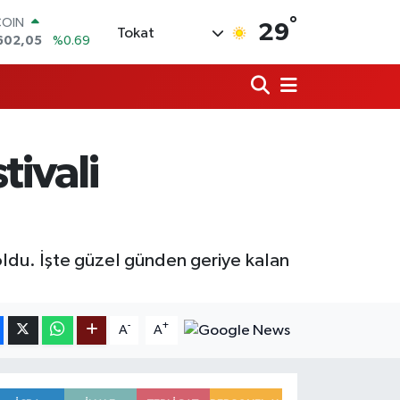
°
LAR
29
Tokat
6006
%0.06
RO
0250
%0.02
RLİN
2398
%0.2
M ALTIN
3.94
%0.32
tivali
T100
768
%48
COIN
602,05
%0.69
oldu. İşte güzel günden geriye kalan
-
+
A
A