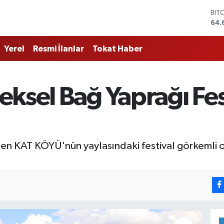
DO
47,
EU
55,
Yerel
Resmi İlanlar
Tokat Haber
STE
64,
GRA
651
ksel Bağ Yaprağı Fes
BİS
13.
BIT
64.
rden KAT KÖYÜ'nün yaylasındaki festival görkemli 