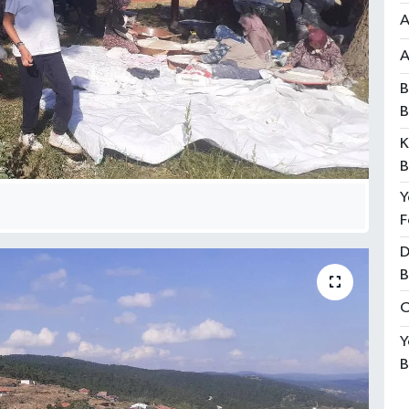
A
A
B
B
K
B
Y
F
D
B
O
Y
B