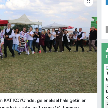
den KAT KÖYÜ’nde, geleneksel hale getirilen
li geride bırakılan hafta sonu 04 Temmuz