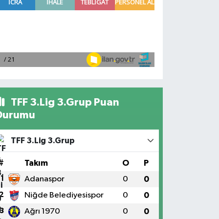
TFF 3.Lig 3.Grup Puan
Durumu
TFF 3.Lig 3.Grup
#
Takım
O
P
1
Adanaspor
0
0
2
Niğde Belediyesispor
0
0
3
Ağrı 1970
0
0