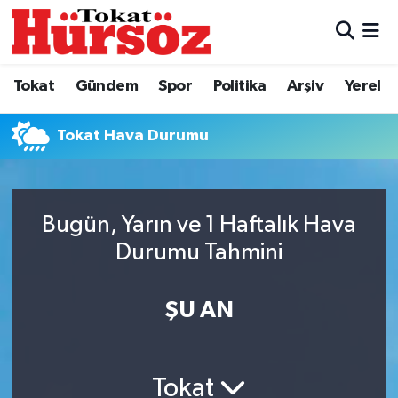
Tokat
Nöbetçi Eczaneler
Tokat
Gündem
Spor
Politika
Arşiv
Yerel
Türkiye Gündemi
Hava Durumu
Tokat Hava Durumu
Gündem
Tokat Namaz Vakitleri
Asayiş
Trafik Durumu
Bugün, Yarın ve 1 Haftalık Hava
Spor
Süper Lig Puan Durumu ve Fikstür
Durumu Tahmini
Politika
Tüm Manşetler
ŞU AN
Tokat Spor
Son Dakika Haberleri
Tokat
Eğitim
Haber Arşivi