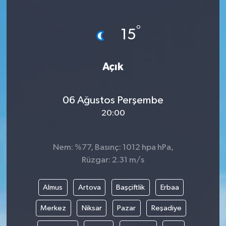
Ekonomi
°
15
Sağlık
Açık
Tokat Haber
06 Ağustos Perşembe
20:00
Nem: %77, Basınç: 1012 hpa hPa,
Rüzgar: 2.31 m/s
Almus
Artova
Başçiftlik
Erbaa
Merkez
Niksar
Pazar
Reşadiye