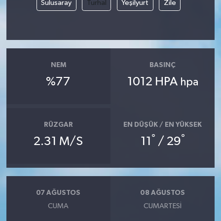
Sulusaray
Turhal
Yeşilyurt
Zile
NEM
BASINÇ
%77
1012 HPA
hpa
RÜZGAR
EN DÜŞÜK / EN YÜKSEK
°
°
2.31 M/S
11
/ 29
07 AĞUSTOS
08 AĞUSTOS
CUMA
CUMARTESI