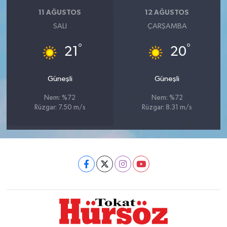
11 AĞUSTOS
12 AĞUSTOS
SALI
ÇARŞAMBA
°
°
21
20
Güneşli
Güneşli
Nem: %72
Nem: %72
Rüzgar: 7.50 m/s
Rüzgar: 8.31 m/s