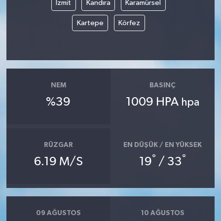
İzmit
Kandıra
Karamürsel
Kartepe
Körfez
NEM
BASINÇ
%39
1009 HPA
hpa
RÜZGAR
EN DÜŞÜK / EN YÜKSEK
°
°
6.19 M/S
19
/ 33
09 AĞUSTOS
10 AĞUSTOS