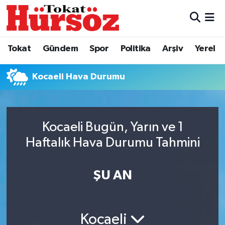
Tokat
Nöbetçi Eczaneler
Tokat
Gündem
Spor
Politika
Arşiv
Yerel
Türkiye Gündemi
Hava Durumu
Kocaeli Hava Durumu
Gündem
Tokat Namaz Vakitleri
Asayiş
Trafik Durumu
Kocaeli Bugün, Yarın ve 1
Spor
Süper Lig Puan Durumu ve Fikstür
Haftalık Hava Durumu Tahmini
Politika
Tüm Manşetler
ŞU AN
Tokat Spor
Son Dakika Haberleri
Kocaeli
Eğitim
Haber Arşivi