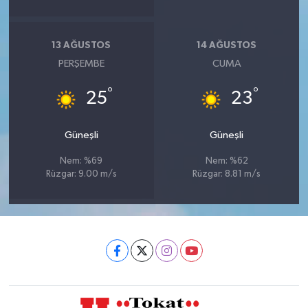
13 AĞUSTOS
14 AĞUSTOS
PERŞEMBE
CUMA
°
°
25
23
Güneşli
Güneşli
Nem: %69
Nem: %62
Rüzgar: 9.00 m/s
Rüzgar: 8.81 m/s