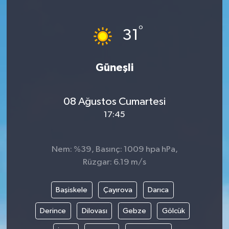
Ekonomi
°
31
Sağlık
Güneşli
Tokat Haber
08 Ağustos Cumartesi
17:45
Nem: %39, Basınç: 1009 hpa hPa,
Rüzgar: 6.19 m/s
Başiskele
Çayırova
Darıca
Derince
Dilovası
Gebze
Gölcük