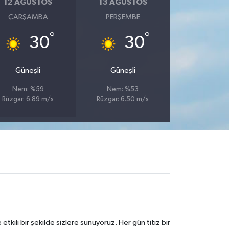
12 AĞUSTOS
13 AĞUSTOS
ÇARŞAMBA
PERŞEMBE
°
°
30
30
Güneşli
Güneşli
Nem: %59
Nem: %53
Rüzgar: 6.89 m/s
Rüzgar: 6.50 m/s
tkili bir şekilde sizlere sunuyoruz. Her gün titiz bir