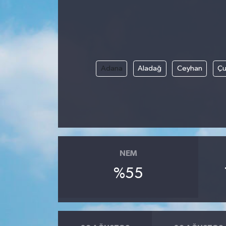
Ekonomi
Sağlık
Adana
Aladağ
Ceyhan
Çu
Tokat Haber
NEM
%55