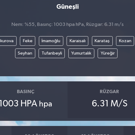
Güneşli
Nem: %55, Basınç: 1003 hpa hPa, Rüzgar: 6.31 m/s
kurova
Feke
İmamoğlu
Karaisalı
Karataş
Kozan
Seyhan
Tufanbeyli
Yumurtalık
Yüreğir
BASINÇ
RÜZGAR
1003 HPA
6.31 M/S
hpa