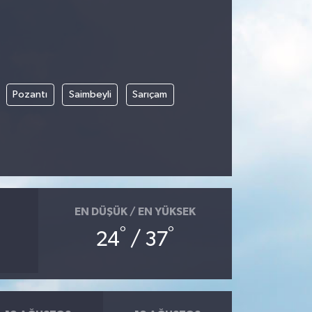
Pozantı
Saimbeyli
Sarıçam
EN DÜŞÜK / EN YÜKSEK
°
°
24
/ 37