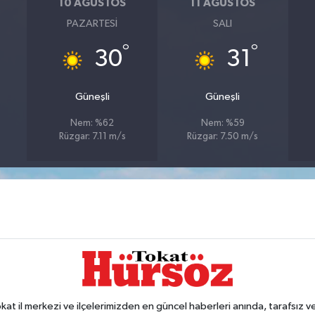
10 AĞUSTOS
11 AĞUSTOS
PAZARTESI
SALI
°
°
30
31
Güneşli
Güneşli
Nem: %62
Nem: %59
Rüzgar: 7.11 m/s
Rüzgar: 7.50 m/s
 il merkezi ve ilçelerimizden en güncel haberleri anında, tarafsız ve e