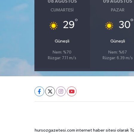
08 AĞUSTOS
09 AĞUSTOS
CUMARTESI
PAZAR
°
°
29
30
Güneşli
Güneşli
Nem: %70
Nem: %67
Rüzgar: 7.11 m/s
Rüzgar: 6.39 m/s
hursozgazetesi.com internet haber sitesi olarak Tokat