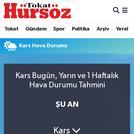
Tokat
Nöbetçi Eczaneler
Tokat
Gündem
Spor
Politika
Arşiv
Yerel
Türkiye Gündemi
Hava Durumu
Kars Hava Durumu
Gündem
Tokat Namaz Vakitleri
Asayiş
Trafik Durumu
Kars Bugün, Yarın ve 1 Haftalık
Spor
Süper Lig Puan Durumu ve Fikstür
Hava Durumu Tahmini
Politika
Tüm Manşetler
ŞU AN
Tokat Spor
Son Dakika Haberleri
Kars
Eğitim
Haber Arşivi