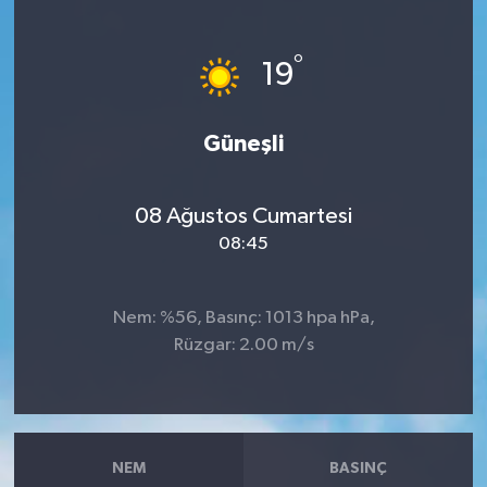
Ekonomi
°
19
Sağlık
Güneşli
Tokat Haber
08 Ağustos Cumartesi
08:45
Nem: %56, Basınç: 1013 hpa hPa,
Rüzgar: 2.00 m/s
NEM
BASINÇ