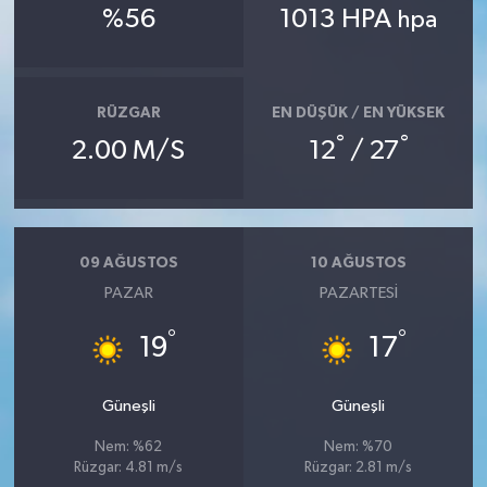
%56
1013 HPA
hpa
RÜZGAR
EN DÜŞÜK / EN YÜKSEK
°
°
2.00 M/S
12
/ 27
09 AĞUSTOS
10 AĞUSTOS
PAZAR
PAZARTESI
°
°
19
17
Güneşli
Güneşli
Nem: %62
Nem: %70
Rüzgar: 4.81 m/s
Rüzgar: 2.81 m/s