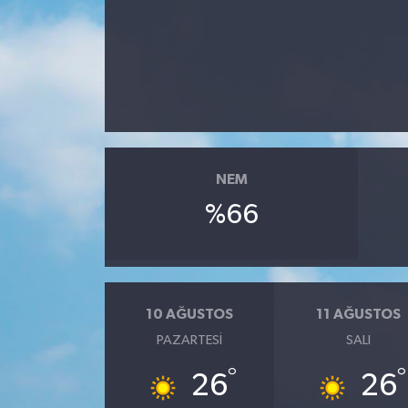
Ekonomi
Sağlık
Tokat Haber
NEM
%66
10 AĞUSTOS
11 AĞUSTOS
PAZARTESI
SALI
°
°
26
26