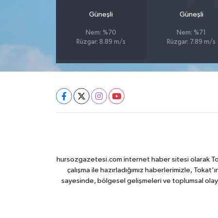
Güneşli
Güneşli
Nem: %70
Nem: %71
Rüzgar: 8.89 m/s
Rüzgar: 7.89 m/s
hursozgazetesi.com internet haber sitesi olarak Tokat
çalışma ile hazırladığımız haberlerimizle, Tokat'ın
sayesinde, bölgesel gelişmeleri ve toplumsal olayl