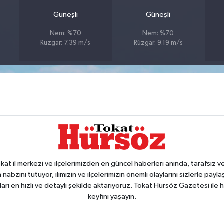
Güneşli
Güneşli
Nem: %70
Nem: %70
Rüzgar: 7.39 m/s
Rüzgar: 9.19 m/s
 il merkezi ve ilçelerimizden en güncel haberleri anında, tarafsız ve e
 nabzını tutuyor, ilimizin ve ilçelerimizin önemli olaylarını sizlerle pay
arı en hızlı ve detaylı şekilde aktarıyoruz. Tokat Hürsöz Gazetesi il
keyfini yaşayın.