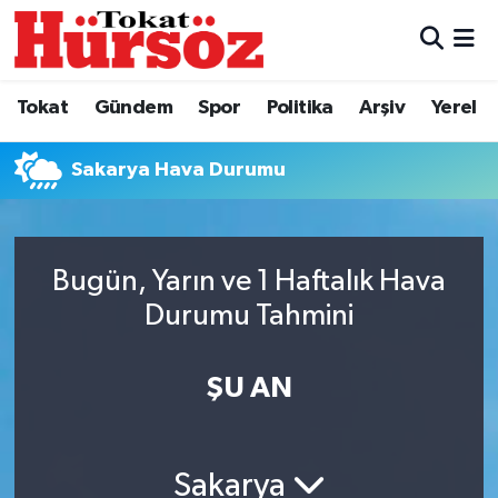
Tokat
Nöbetçi Eczaneler
Tokat
Gündem
Spor
Politika
Arşiv
Yerel
Türkiye Gündemi
Hava Durumu
Sakarya Hava Durumu
Gündem
Tokat Namaz Vakitleri
Asayiş
Trafik Durumu
Bugün, Yarın ve 1 Haftalık Hava
Spor
Süper Lig Puan Durumu ve Fikstür
Durumu Tahmini
Politika
Tüm Manşetler
ŞU AN
Tokat Spor
Son Dakika Haberleri
Sakarya
Eğitim
Haber Arşivi