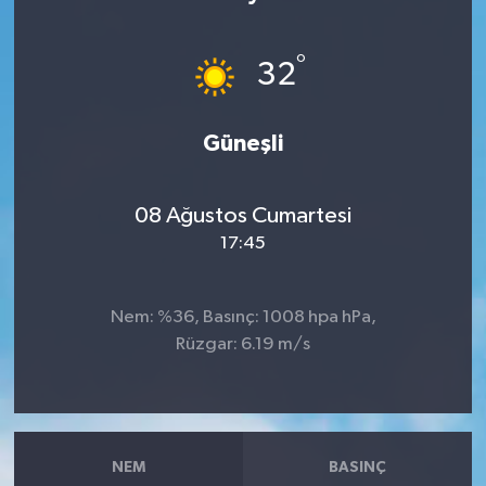
Ekonomi
°
32
Sağlık
Güneşli
Tokat Haber
08 Ağustos Cumartesi
17:45
Nem: %36, Basınç: 1008 hpa hPa,
Rüzgar: 6.19 m/s
NEM
BASINÇ