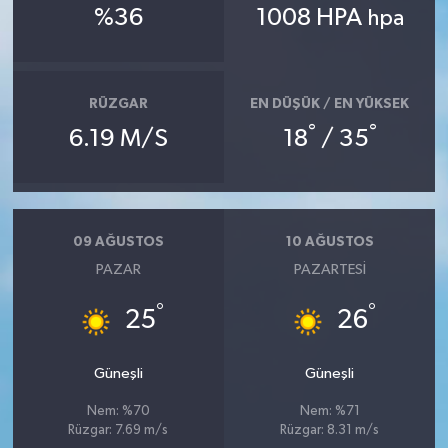
%36
1008 HPA
hpa
RÜZGAR
EN DÜŞÜK / EN YÜKSEK
°
°
6.19 M/S
18
/ 35
09 AĞUSTOS
10 AĞUSTOS
PAZAR
PAZARTESI
°
°
25
26
Güneşli
Güneşli
Nem: %70
Nem: %71
Rüzgar: 7.69 m/s
Rüzgar: 8.31 m/s