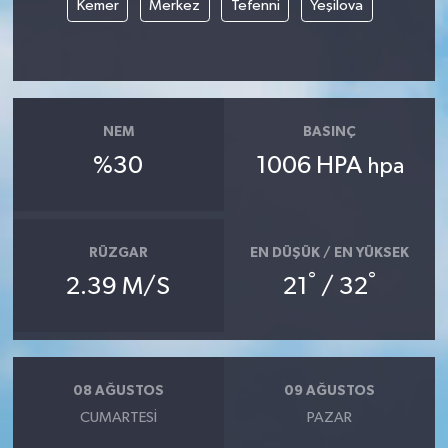
Kemer
Merkez
Tefenni
Yeşilova
NEM
BASINÇ
%30
1006 HPA
hpa
RÜZGAR
EN DÜŞÜK / EN YÜKSEK
°
°
2.39 M/S
21
/ 32
08 AĞUSTOS
09 AĞUSTOS
CUMARTESI
PAZAR