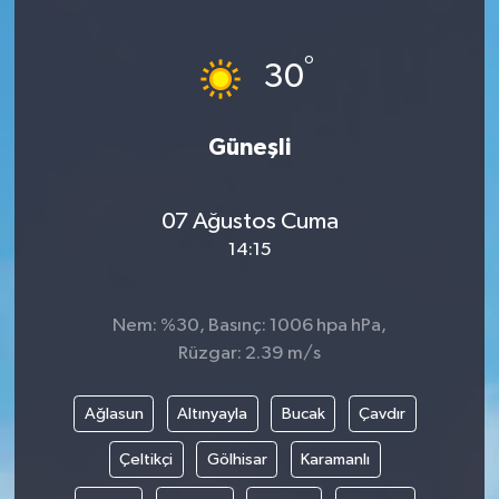
Ekonomi
°
30
Sağlık
Güneşli
Tokat Haber
07 Ağustos Cuma
14:15
Nem: %30, Basınç: 1006 hpa hPa,
Rüzgar: 2.39 m/s
Ağlasun
Altınyayla
Bucak
Çavdır
Çeltikçi
Gölhisar
Karamanlı