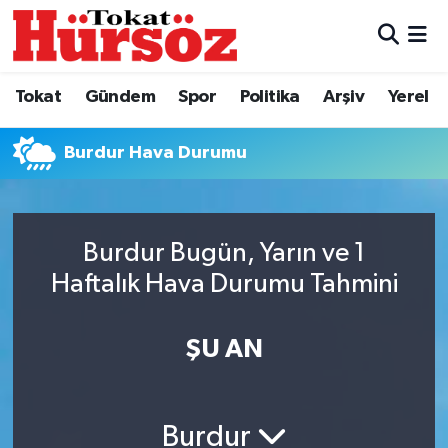
Tokat
Nöbetçi Eczaneler
Tokat
Gündem
Spor
Politika
Arşiv
Yerel
Türkiye Gündemi
Hava Durumu
Burdur Hava Durumu
Gündem
Tokat Namaz Vakitleri
Asayiş
Trafik Durumu
Burdur Bugün, Yarın ve 1
Spor
Süper Lig Puan Durumu ve Fikstür
Haftalık Hava Durumu Tahmini
Politika
Tüm Manşetler
ŞU AN
Tokat Spor
Son Dakika Haberleri
Burdur
Eğitim
Haber Arşivi