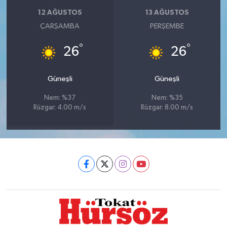
12 AĞUSTOS
13 AĞUSTOS
ÇARŞAMBA
PERŞEMBE
°
°
26
26
Güneşli
Güneşli
Nem: %37
Nem: %35
Rüzgar: 4.00 m/s
Rüzgar: 8.00 m/s