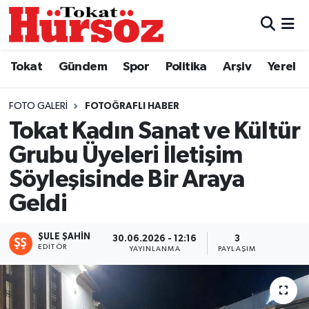
Tokat
Nöbetçi Eczaneler
Tokat
Gündem
Spor
Politika
Arşiv
Yerel
Türkiye Gündemi
Hava Durumu
FOTO GALERI
FOTOĞRAFLI HABER
Gündem
Tokat Namaz Vakitleri
Tokat Kadın Sanat ve Kültür
Grubu Üyeleri İletişim
Asayiş
Trafik Durumu
Söyleşisinde Bir Araya
Spor
Süper Lig Puan Durumu ve Fikstür
Geldi
Politika
Tüm Manşetler
ŞULE ŞAHIN
30.06.2026 - 12:16
3
EDITÖR
YAYINLANMA
PAYLAŞIM
Tokat Spor
Son Dakika Haberleri
Eğitim
Haber Arşivi