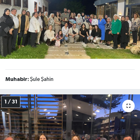
Ekonomi
Sağlık
Tokat Haber
Muhabir:
Şule Şahin
1 / 31