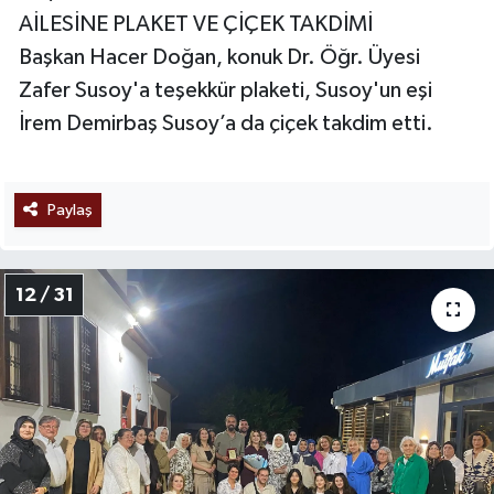
AİLESİNE PLAKET VE ÇİÇEK TAKDİMİ
Başkan Hacer Doğan, konuk Dr. Öğr. Üyesi
Zafer Susoy'a teşekkür plaketi, Susoy'un eşi
İrem Demirbaş Susoy’a da çiçek takdim etti.
Paylaş
12 / 31