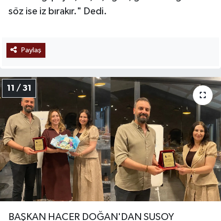
söz ise iz bırakır." Dedi.
Paylaş
11 / 31
BAŞKAN HACER DOĞAN'DAN SUSOY