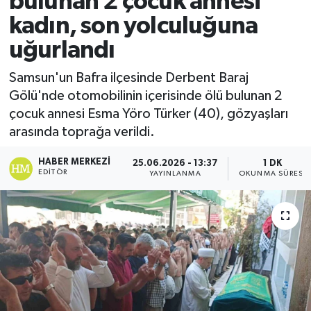
bulunan 2 çocuk annesi
kadın, son yolculuğuna
Ekonomi
uğurlandı
Sağlık
Samsun'un Bafra ilçesinde Derbent Baraj
Gölü'nde otomobilinin içerisinde ölü bulunan 2
Tokat Haber
çocuk annesi Esma Yöro Türker (40), gözyaşları
arasında toprağa verildi.
HABER MERKEZI
25.06.2026 - 13:37
1 DK
EDITÖR
YAYINLANMA
OKUNMA SÜRESI