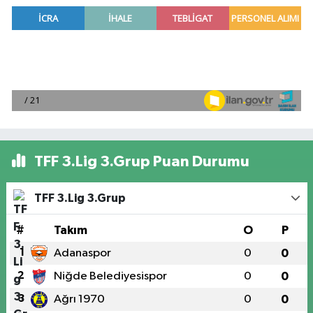
TFF 3.Lig 3.Grup Puan Durumu
TFF 3.Lig 3.Grup
#
Takım
O
P
1
Adanaspor
0
0
2
Niğde Belediyesispor
0
0
3
Ağrı 1970
0
0