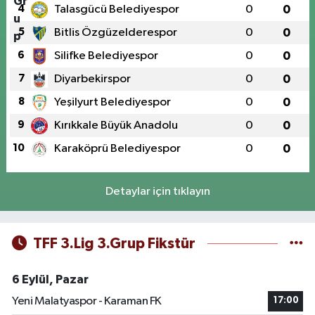
4
Talasgücü Belediyespor
0
0
5
Bitlis Özgüzelderespor
0
0
6
Silifke Belediyespor
0
0
7
Diyarbekirspor
0
0
8
Yeşilyurt Belediyespor
0
0
9
Kırıkkale Büyük Anadolu
0
0
10
Karaköprü Belediyespor
0
0
Detaylar için tıklayın
TFF 3.Lig 3.Grup Fikstür
6 Eylül, Pazar
Yeni Malatyaspor - Karaman FK
17:00