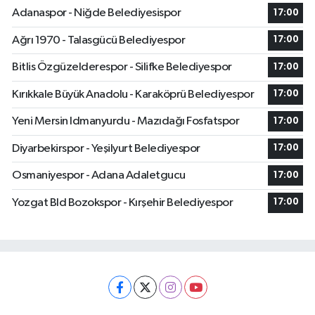
Adanaspor - Niğde Belediyesispor
17:00
Ağrı 1970 - Talasgücü Belediyespor
17:00
Bitlis Özgüzelderespor - Silifke Belediyespor
17:00
Kırıkkale Büyük Anadolu - Karaköprü Belediyespor
17:00
Yeni Mersin Idmanyurdu - Mazıdağı Fosfatspor
17:00
Diyarbekirspor - Yeşilyurt Belediyespor
17:00
Osmaniyespor - Adana Adaletgucu
17:00
Yozgat Bld Bozokspor - Kırşehir Belediyespor
17:00