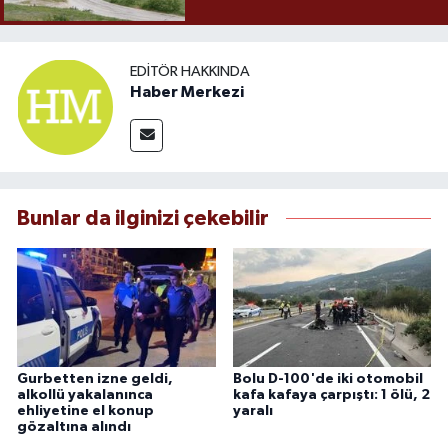
EDITÖR HAKKINDA
Haber Merkezi
Bunlar da ilginizi çekebilir
Gurbetten izne geldi,
Bolu D-100'de iki otomobil
alkollü yakalanınca
kafa kafaya çarpıştı: 1 ölü, 2
ehliyetine el konup
yaralı
gözaltına alındı