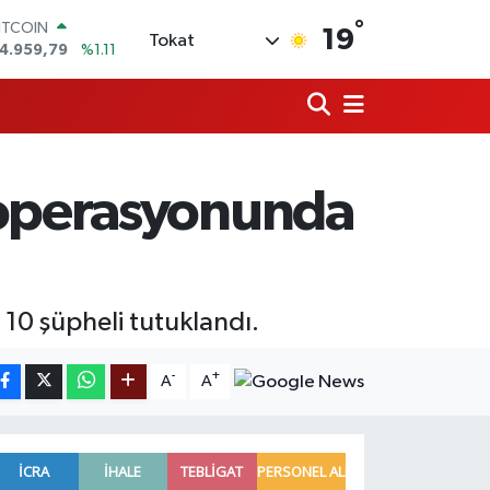
°
ITCOIN
19
Tokat
4.959,79
%1.11
OLAR
7,7436
%0.18
URO
5,2510
%0.32
TERLİN
4,4811
%0.38
 operasyonunda
RAM ALTIN
660.55
%0.03
İST100
3.779
%-14
10 şüpheli tutuklandı.
-
+
A
A