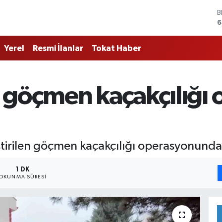
B
6
D
4
Yerel
Resmi İlanlar
Tokat Haber
E
5
S
6
 göçmen kaçakçılığı
G
6
B
1
ştirilen göçmen kaçakçılığı operasyonunda 
1 DK
OKUNMA SÜRESI