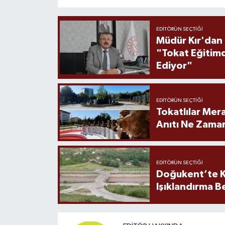
EDITÖRÜN SEÇTIĞI
Müdür Kır'dan
"Tokat Eğitim
Ediyor"
EDITÖRÜN SEÇTIĞI
Tokatlılar Mera
Anıtı Ne Zaman
EDITÖRÜN SEÇTIĞI
Doğukent’te K
Işıklandırma B