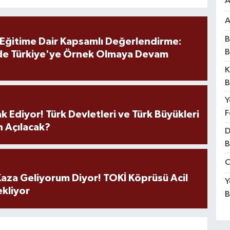
A
A
B
 Eğitime Dair Kapsamlı Değerlendirme:
B
de Türkiye'ye Örnek Olmaya Devam
K
B
Y
F
k Ediyor! Türk Devletleri ve Türk Büyükleri
 Açılacak?
D
B
O
aza Geliyorum Diyor! TOKİ Köprüsü Acil
Y
ekliyor
B