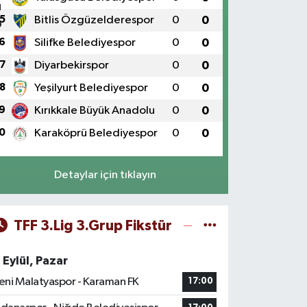
5
Bitlis Özgüzelderespor
0
0
6
Silifke Belediyespor
0
0
7
Diyarbekirspor
0
0
8
Yeşilyurt Belediyespor
0
0
9
Kırıkkale Büyük Anadolu
0
0
0
Karaköprü Belediyespor
0
0
Detaylar için tıklayın
TFF 3.Lig 3.Grup Fikstür
 Eylül, Pazar
eni Malatyaspor - Karaman FK
17:00