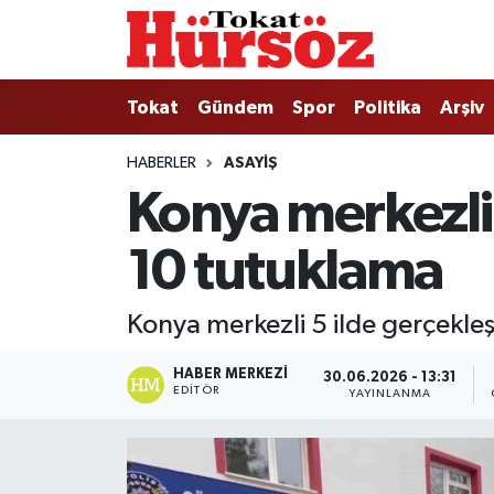
Tokat
Nöbetçi Eczaneler
Tokat
Gündem
Spor
Politika
Arşiv
Türkiye Gündemi
Hava Durumu
HABERLER
ASAYIŞ
Konya merkezli
Gündem
Tokat Namaz Vakitleri
10 tutuklama
Asayiş
Trafik Durumu
Spor
Süper Lig Puan Durumu ve Fikstür
Konya merkezli 5 ilde gerçekle
Politika
Tüm Manşetler
HABER MERKEZI
30.06.2026 - 13:31
EDITÖR
YAYINLANMA
Tokat Spor
Son Dakika Haberleri
Eğitim
Haber Arşivi