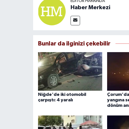
EDITÖR HAKKINDA
Haber Merkezi
Bunlar da ilginizi çekebilir
Niğde'de iki otomobil
Çorum'da 
çarpıştı: 4 yaralı
yangına s
dönüm anı