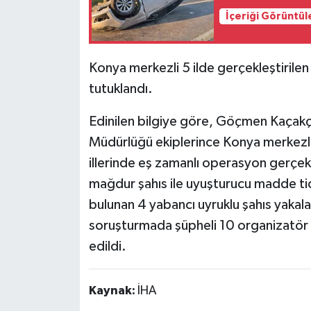
İçeriği Görüntül
Konya merkezli 5 ilde gerçekleştiril
tutuklandı.
Edinilen bilgiye göre, Göçmen Kaçakç
Müdürlüğü ekiplerince Konya merkezli 
illerinde eş zamanlı operasyon gerçek
mağdur şahıs ile uyuşturucu madde tic
bulunan 4 yabancı uyruklu şahıs yakal
soruşturmada şüpheli 10 organizatör 
edildi.
Kaynak:
İHA