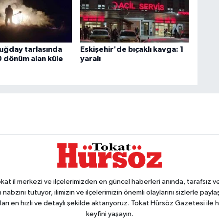
buğday tarlasında
Eskişehir'de bıçaklı kavga: 1
0 dönüm alan küle
yaralı
 il merkezi ve ilçelerimizden en güncel haberleri anında, tarafsız ve e
 nabzını tutuyor, ilimizin ve ilçelerimizin önemli olaylarını sizlerle pay
arı en hızlı ve detaylı şekilde aktarıyoruz. Tokat Hürsöz Gazetesi il
keyfini yaşayın.