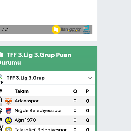
TFF 3.Lig 3.Grup Puan
Durumu
TFF 3.Lig 3.Grup
#
Takım
O
P
1
Adanaspor
0
0
2
Niğde Belediyesispor
0
0
3
Ağrı 1970
0
0
4
Talasgücü Belediyespor
0
0