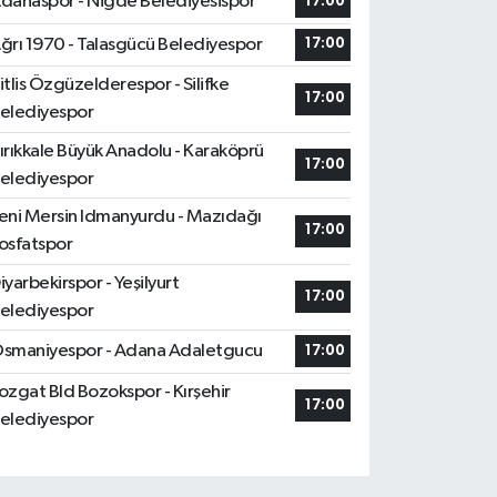
danaspor - Niğde Belediyesispor
17:00
ğrı 1970 - Talasgücü Belediyespor
17:00
itlis Özgüzelderespor - Silifke
17:00
elediyespor
ırıkkale Büyük Anadolu - Karaköprü
17:00
elediyespor
eni Mersin Idmanyurdu - Mazıdağı
17:00
osfatspor
iyarbekirspor - Yeşilyurt
17:00
elediyespor
smaniyespor - Adana Adaletgucu
17:00
ozgat Bld Bozokspor - Kırşehir
17:00
elediyespor