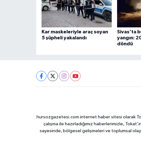
Kar maskeleriyle araç soyan
Sivas'ta 
5 şüpheli yakalandı
yangın: 2
döndü
hursozgazetesi.com internet haber sitesi olarak Tokat
çalışma ile hazırladığımız haberlerimizle, Tokat'ın
sayesinde, bölgesel gelişmeleri ve toplumsal olayl