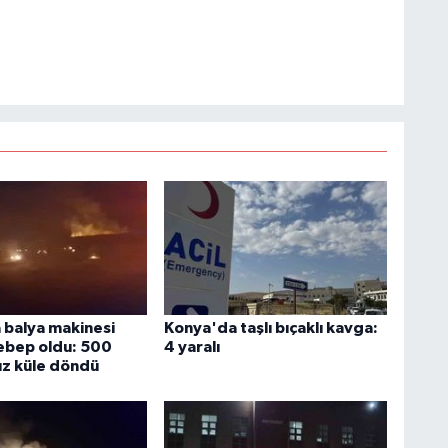
balya makinesi
Konya'da taşlı bıçaklı kavga:
ebep oldu: 500
4 yaralı
z küle döndü