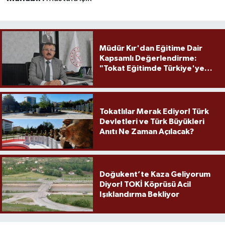
Müdür Kır'dan Eğitime Dair
Kapsamlı Değerlendirme:
"Tokat Eğitimde Türkiye'ye
Örnek Olmaya Devam Ediyor"
Tokatlılar Merak Ediyor! Türk
Devletleri ve Türk Büyükleri
Anıtı Ne Zaman Açılacak?
Doğukent’te Kaza Geliyorum
Diyor! TOKİ Köprüsü Acil
Işıklandırma Bekliyor