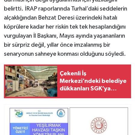
belirtti. İRAP raporlarında Turhal’daki seddelerin
alçaklığından Behzat Deresi üzerindeki hatalı
köprülere kadar her riskin tek tek hesaplandığını
vurgulayan İl Başkanı, Mayıs ayında yaşananların
bir sürpriz değil, yıllar önce imzalanmış bir
senaryonun sahneye konması olduğunu söyledi.
Çekenli İş
Merkezi’ndeki belediye
dükkanları SGK’ya
devredildi