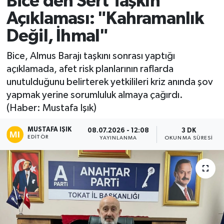
Bice’den Sert Taşkın
Açıklaması: "Kahramanlık
Ekonomi
Değil, İhmal"
Sağlık
Bice, Almus Barajı taşkını sonrası yaptığı
açıklamada, afet risk planlarının raflarda
Tokat Haber
unutulduğunu belirterek yetkilileri kriz anında şov
yapmak yerine sorumluluk almaya çağırdı.
(Haber: Mustafa Işık)
MUSTAFA IŞIK
08.07.2026 - 12:08
3 DK
EDITÖR
YAYINLANMA
OKUNMA SÜRESI