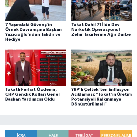
7 Yaşındaki Güvenç’in
Tokat Dahil 71 İlde Dev
Örnek Davranışına Başkan
Narkotik Operasyonu!
Yazıcıoğlu’ndan Takdir ve
Zehir Tacirlerine Ağır Darbe
Hediye
Tokatlı Ferhat Özdemir,
YRP’li Çeltek’ten Enflasyon
CHP Gençlik Kolları Genel
Açıklaması: "Tokat’ın Üretim
Başkan Yardımcısı Oldu
Potansiyeli Kalkınmaya
Dönüştürülmeli"