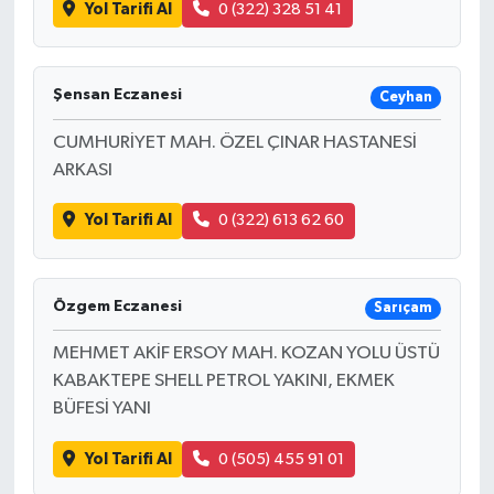
Yol Tarifi Al
0 (322) 328 51 41
Şensan Eczanesi
Ceyhan
CUMHURİYET MAH. ÖZEL ÇINAR HASTANESİ
ARKASI
Yol Tarifi Al
0 (322) 613 62 60
Özgem Eczanesi
Sarıçam
MEHMET AKİF ERSOY MAH. KOZAN YOLU ÜSTÜ
KABAKTEPE SHELL PETROL YAKINI, EKMEK
BÜFESİ YANI
Yol Tarifi Al
0 (505) 455 91 01