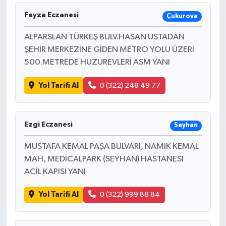
Feyza Eczanesi
Çukurova
ALPARSLAN TÜRKEŞ BULV.HASAN USTADAN
ŞEHİR MERKEZİNE GİDEN METRO YOLU ÜZERİ
500.METREDE HUZUREVLERİ ASM YANI
Yol Tarifi Al
0 (322) 248 49 77
Ezgi Eczanesi
Seyhan
MUSTAFA KEMAL PAŞA BULVARI, NAMIK KEMAL
MAH, MEDİCALPARK (SEYHAN) HASTANESI
ACİL KAPISI YANI
Yol Tarifi Al
0 (322) 999 88 84