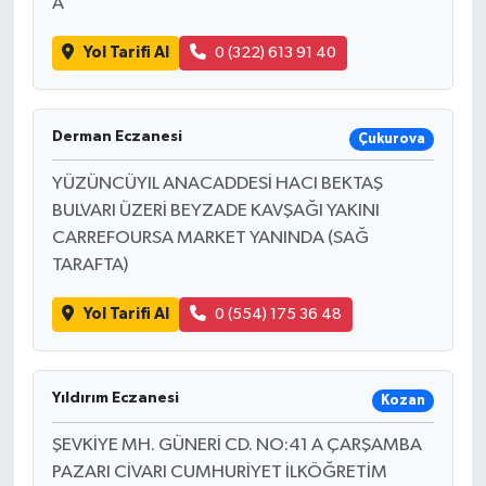
A
Yol Tarifi Al
0 (322) 613 91 40
Derman Eczanesi
Çukurova
YÜZÜNCÜYIL ANACADDESİ HACI BEKTAŞ
BULVARI ÜZERİ BEYZADE KAVŞAĞI YAKINI
CARREFOURSA MARKET YANINDA (SAĞ
TARAFTA)
Yol Tarifi Al
0 (554) 175 36 48
Yıldırım Eczanesi
Kozan
ŞEVKİYE MH. GÜNERİ CD. NO:41 A ÇARŞAMBA
PAZARI CİVARI CUMHURİYET İLKÖĞRETİM