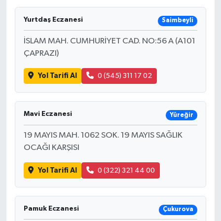
Ekonomi
Yurtdaş Eczanesi
Saimbeyli
İSLAM MAH. CUMHURİYET CAD. NO:56 A (A101
Sağlık
ÇAPRAZI)
Tokat Haber
Yol Tarifi Al
0 (545) 311 17 02
Mavi Eczanesi
Yüreğir
19 MAYIS MAH. 1062 SOK. 19 MAYIS SAĞLIK
OCAĞI KARŞISI
Yol Tarifi Al
0 (322) 321 44 00
Pamuk Eczanesi
Çukurova