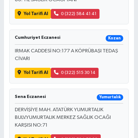
Yol Tarifi Al
0 (322) 584 41 41
Cumhuriyet Eczanesi
Kozan
IRMAK CADDESİ NO:177 A KÖPRÜBAŞI TEDAŞ
CİVARI
Yol Tarifi Al
0 (322) 515 30 14
Sena Eczanesi
Yumurtalık
DERVİŞİYE MAH. ATATÜRK YUMURTALIK
BULV.YUMURTALIK MERKEZ SAĞLIK OCAĞI
KARŞISI NO:71