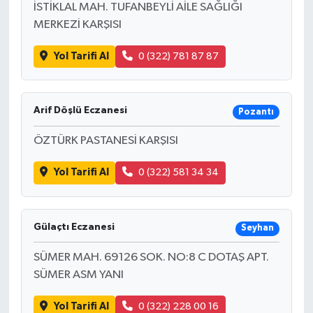
İSTİKLAL MAH. TUFANBEYLİ AİLE SAĞLIĞI
MERKEZİ KARŞISI
Yol Tarifi Al
0 (322) 781 87 87
Arif Döşlü Eczanesi
Pozantı
ÖZTÜRK PASTANESİ KARŞISI
Yol Tarifi Al
0 (322) 581 34 34
Gülaçtı Eczanesi
Seyhan
SÜMER MAH. 69126 SOK. NO:8 C DOTAŞ APT.
SÜMER ASM YANI
Yol Tarifi Al
0 (322) 228 00 16