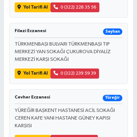
Yol Tarifi Al
0 (322) 228 35 56
Filazi Eczanesi
Seyhan
TÜRKMENBAŞI BULVARI TÜRKMENBAŞI TIP
MERKEZİ YAN SOKAĞI ÇUKUROVA DİYALİZ
MERKEZİ KARŞI SOKAĞI
Yol Tarifi Al
0 (322) 239 59 39
Cevher Eczanesi
Yüreğir
YÜREĞİR BAŞKENT HASTANESİ ACİL SOKAĞI
CEREN KAFE YANI HASTANE GÜNEY KAPISI
KARŞISI