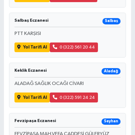
Salbaş Eczanesi
Salbaş
PTT KARŞISI
Yol Tarifi Al
0 (322) 561 20 44
Keklik Eczanesi
Aladağ
ALADAĞ SAĞLIK OCAĞI CİVARI
Yol Tarifi Al
0 (322) 591 24 24
Fevzipaşa Eczanesi
Seyhan
FEVZİPAŞA MAH.VEFA CADDESİ GÜLERYÜZ