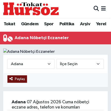
Tokat
Nöbetçi Eczaneler
Tokat
Gündem
Spor
Politika
Arşiv
Yerel
Türkiye Gündemi
Hava Durumu
Adana Nöbetçi Eczaneler
Gündem
Tokat Namaz Vakitleri
Asayiş
Trafik Durumu
Spor
Süper Lig Puan Durumu ve Fikstür
Paylaş
Politika
Tüm Manşetler
Tokat Spor
Son Dakika Haberleri
Adana
07 Ağustos 2026 Cuma nöbetçi
Eğitim
Haber Arşivi
eczane adres, telefon ve konumları