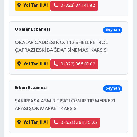
Yol Tarifi Al
0 (322) 341 41 82
Obalar Eczanesi
Seyhan
OBALAR CADDESİ NO: 142 SHELL PETROL
ÇAPRAZI ESKİ BAĞDAT SİNEMASI KARŞISI
Yol Tarifi Al
0 (322) 365 01 02
Erkan Eczanesi
Seyhan
ŞAKİRPAŞA ASM BİTİŞİĞİ ÖMÜR TIP MERKEZİ
ARASI ŞOK MARKET KARŞISI
Yol Tarifi Al
0 (554) 364 35 25