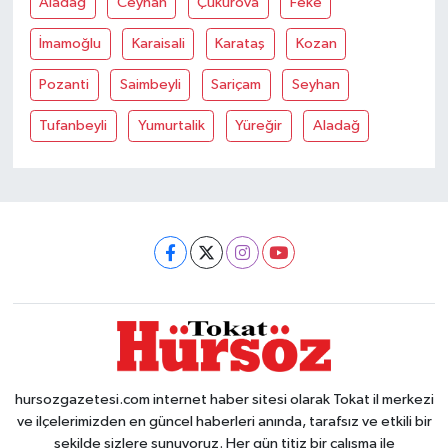
Aladağ
Ceyhan
Çukurova
Feke
İmamoğlu
Karaisali
Karataş
Kozan
Pozanti
Saimbeyli
Sariçam
Seyhan
Tufanbeyli
Yumurtalik
Yüreğir
Aladağ
hursozgazetesi.com internet haber sitesi olarak Tokat il merkezi
ve ilçelerimizden en güncel haberleri anında, tarafsız ve etkili bir
şekilde sizlere sunuyoruz. Her gün titiz bir çalışma ile