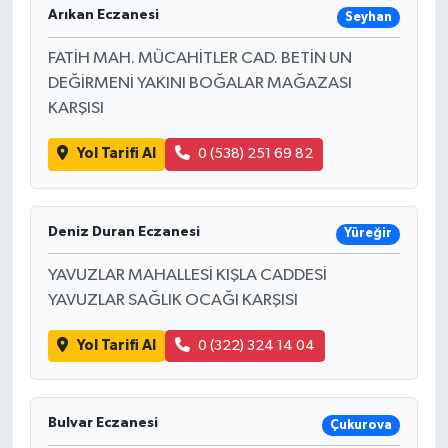
Arıkan Eczanesi
Seyhan
FATİH MAH. MÜCAHİTLER CAD. BETİN UN
DEĞİRMENİ YAKINI BOĞALAR MAĞAZASI
KARŞISI
Yol Tarifi Al
0 (538) 251 69 82
Deniz Duran Eczanesi
Yüreğir
YAVUZLAR MAHALLESİ KIŞLA CADDESİ
YAVUZLAR SAĞLIK OCAĞI KARŞISI
Yol Tarifi Al
0 (322) 324 14 04
Bulvar Eczanesi
Çukurova