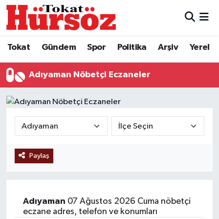
Tokat
Nöbetçi Eczaneler
Tokat
Gündem
Spor
Politika
Arşiv
Yerel
Türkiye Gündemi
Hava Durumu
Adıyaman Nöbetçi Eczaneler
Gündem
Tokat Namaz Vakitleri
Asayiş
Trafik Durumu
Spor
Süper Lig Puan Durumu ve Fikstür
Paylaş
Politika
Tüm Manşetler
Tokat Spor
Son Dakika Haberleri
Adıyaman
07 Ağustos 2026 Cuma nöbetçi
Eğitim
Haber Arşivi
eczane adres, telefon ve konumları