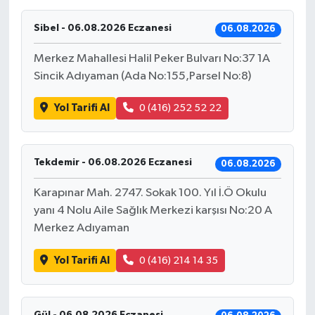
Ekonomi
Sibel - 06.08.2026 Eczanesi
06.08.2026
Merkez Mahallesi Halil Peker Bulvarı No:37 1A
Sağlık
Sincik Adıyaman (Ada No:155,Parsel No:8)
Tokat Haber
Yol Tarifi Al
0 (416) 252 52 22
Tekdemir - 06.08.2026 Eczanesi
06.08.2026
Karapınar Mah. 2747. Sokak 100. Yıl İ.Ö Okulu
yanı 4 Nolu Aile Sağlık Merkezi karşısı No:20 A
Merkez Adıyaman
Yol Tarifi Al
0 (416) 214 14 35
Gül - 06.08.2026 Eczanesi