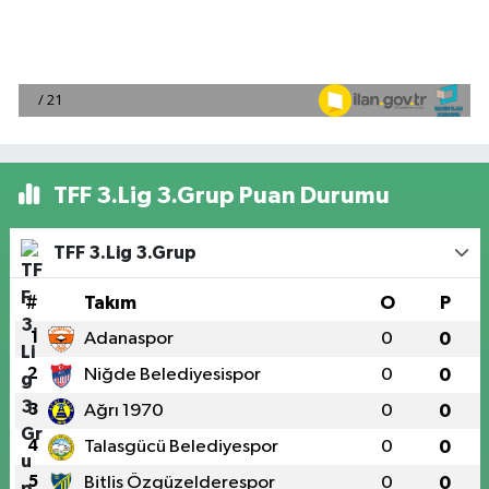
TFF 3.Lig 3.Grup Puan Durumu
TFF 3.Lig 3.Grup
#
Takım
O
P
1
Adanaspor
0
0
2
Niğde Belediyesispor
0
0
3
Ağrı 1970
0
0
4
Talasgücü Belediyespor
0
0
5
Bitlis Özgüzelderespor
0
0