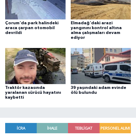
Çorum'da park halindeki
Elmadağ'daki arazi
araca çarpan otomobil
yangınını kontrol altına
devrildi
alma çalışmaları devam
ediyor
Traktör kazasında
39 yaşındaki adam evinde
yaralanan sürücü hayatını
ölü bulundu
kaybetti