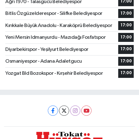
Ağrı 1970 - Talasgücü Belediyespor
17:00
Bitlis Özgüzelderespor - Silifke Belediyespor
17:00
Kırıkkale Büyük Anadolu - Karaköprü Belediyespor
17:00
Yeni Mersin Idmanyurdu - Mazıdağı Fosfatspor
17:00
Diyarbekirspor - Yeşilyurt Belediyespor
17:00
Osmaniyespor - Adana Adaletgucu
17:00
Yozgat Bld Bozokspor - Kırşehir Belediyespor
17:00