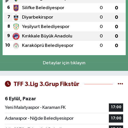
6
Silifke Belediyespor
0
0
7
Diyarbekirspor
0
0
8
Yeşilyurt Belediyespor
0
0
9
Kırıkkale Büyük Anadolu
0
0
10
Karaköprü Belediyespor
0
0
Detaylar için tıklayın
TFF 3.Lig 3.Grup Fikstür
6 Eylül, Pazar
Yeni Malatyaspor - Karaman FK
17:00
Adanaspor - Niğde Belediyesispor
17:00