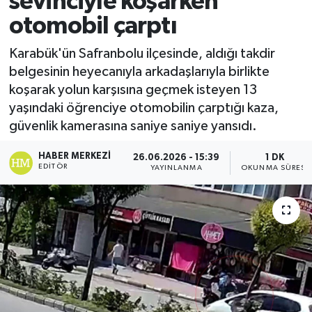
sevinciyle koşarken
otomobil çarptı
Ekonomi
Karabük'ün Safranbolu ilçesinde, aldığı takdir
Sağlık
belgesinin heyecanıyla arkadaşlarıyla birlikte
koşarak yolun karşısına geçmek isteyen 13
Tokat Haber
yaşındaki öğrenciye otomobilin çarptığı kaza,
güvenlik kamerasına saniye saniye yansıdı.
HABER MERKEZI
26.06.2026 - 15:39
1 DK
EDITÖR
YAYINLANMA
OKUNMA SÜRESI