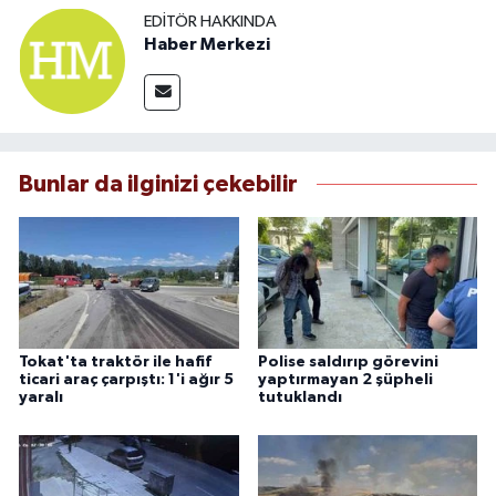
EDITÖR HAKKINDA
Haber Merkezi
Bunlar da ilginizi çekebilir
Tokat'ta traktör ile hafif
Polise saldırıp görevini
ticari araç çarpıştı: 1'i ağır 5
yaptırmayan 2 şüpheli
yaralı
tutuklandı