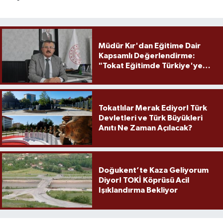
Müdür Kır'dan Eğitime Dair
Kapsamlı Değerlendirme:
"Tokat Eğitimde Türkiye'ye
Örnek Olmaya Devam Ediyor"
Tokatlılar Merak Ediyor! Türk
Devletleri ve Türk Büyükleri
Anıtı Ne Zaman Açılacak?
Doğukent’te Kaza Geliyorum
Diyor! TOKİ Köprüsü Acil
Işıklandırma Bekliyor