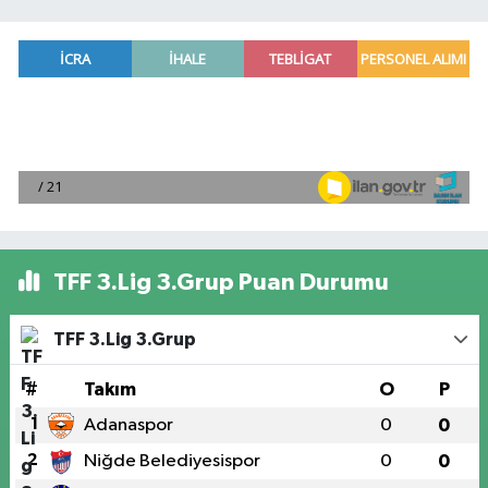
TFF 3.Lig 3.Grup Puan Durumu
TFF 3.Lig 3.Grup
#
Takım
O
P
1
Adanaspor
0
0
2
Niğde Belediyesispor
0
0