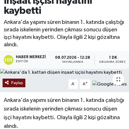
inşaat işçisi hayatını
kaybetti
Ekonomi
Ankara'da yapımı süren binanın 1. katında çalıştığı
Sağlık
sırada iskelenin yerinden çıkması sonucu düşen
işçi hayatını kaybetti. Olayla ilgili 2 kişi gözaltına
Tokat Haber
alındı.
HABER MERKEZI
08.07.2026 - 12:28
1 DK
EDITÖR
YAYINLANMA
OKUNMA SÜRESI
Paylaş
-
+
A
A
Ankara'da yapımı süren binanın 1. katında çalıştığı
sırada iskelenin yerinden çıkması sonucu düşen
işçi hayatını kaybetti. Olayla ilgili 2 kişi gözaltına
alındı.