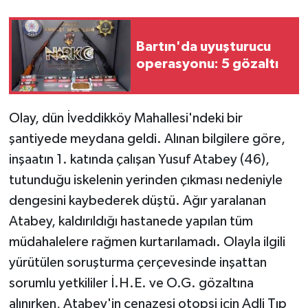
Bartın'da uyuşturucu
operasyonu: 5 gözaltı
Olay, dün İveddikköy Mahallesi'ndeki bir
şantiyede meydana geldi. Alınan bilgilere göre,
inşaatın 1. katında çalışan Yusuf Atabey (46),
tutunduğu iskelenin yerinden çıkması nedeniyle
dengesini kaybederek düştü. Ağır yaralanan
Atabey, kaldırıldığı hastanede yapılan tüm
müdahalelere rağmen kurtarılamadı. Olayla ilgili
yürütülen soruşturma çerçevesinde inşattan
sorumlu yetkililer İ.H.E. ve O.G. gözaltına
alınırken, Atabey'in cenazesi otopsi için Adli Tıp