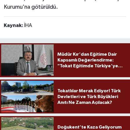
Kurumu'na götürüldü.
Kaynak:
İHA
Müdür Kır'dan Eğitime Dair
Kapsamlı Değerlendirme:
"Tokat Eğitimde Türkiye'ye
Örnek Olmaya Devam Ediyor"
Tokatlılar Merak Ediyor! Türk
Devletleri ve Türk Büyükleri
Anıtı Ne Zaman Açılacak?
Doğukent’te Kaza Geliyorum