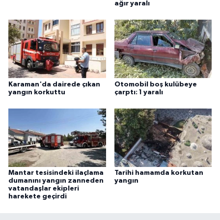
ağır yaralı
Karaman'da dairede çıkan
Otomobil boş kulübeye
yangın korkuttu
çarptı: 1 yaralı
Mantar tesisindeki ilaçlama
Tarihi hamamda korkutan
dumanını yangın zanneden
yangın
vatandaşlar ekipleri
harekete geçirdi