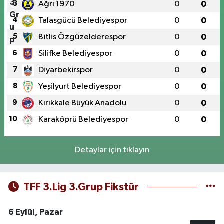
3
Ağrı 1970
0
0
4
Talasgücü Belediyespor
0
0
5
Bitlis Özgüzelderespor
0
0
6
Silifke Belediyespor
0
0
7
Diyarbekirspor
0
0
8
Yeşilyurt Belediyespor
0
0
9
Kırıkkale Büyük Anadolu
0
0
10
Karaköprü Belediyespor
0
0
Detaylar için tıklayın
TFF 3.Lig 3.Grup Fikstür
6 Eylül, Pazar