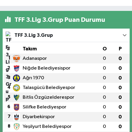
TFF 3.Lig 3.Grup Puan Durumu
TFF 3.Lig 3.Grup
#
Takım
O
P
1
Adanaspor
0
0
2
Niğde Belediyesispor
0
0
3
Ağrı 1970
0
0
4
Talasgücü Belediyespor
0
0
5
Bitlis Özgüzelderespor
0
0
6
Silifke Belediyespor
0
0
7
Diyarbekirspor
0
0
8
Yeşilyurt Belediyespor
0
0