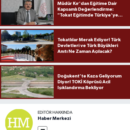
Müdür Kır'dan Eğitime Dair
Kapsamlı Değerlendirme:
"Tokat Eğitimde Türkiye'ye
Örnek Olmaya Devam Ediyor"
Tokatlılar Merak Ediyor! Türk
Devletleri ve Türk Büyükleri
Anıtı Ne Zaman Açılacak?
Doğukent’te Kaza Geliyorum
Diyor! TOKİ Köprüsü Acil
Işıklandırma Bekliyor
EDITÖR HAKKINDA
Haber Merkezi