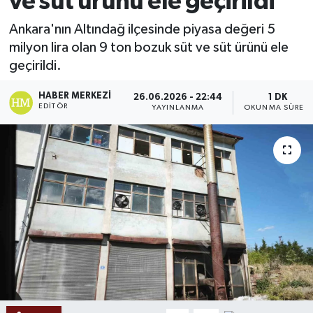
ve süt ürünü ele geçirildi
Ekonomi
Ankara'nın Altındağ ilçesinde piyasa değeri 5
milyon lira olan 9 ton bozuk süt ve süt ürünü ele
Sağlık
geçirildi.
Tokat Haber
HABER MERKEZI
26.06.2026 - 22:44
1 DK
EDITÖR
YAYINLANMA
OKUNMA SÜRESI