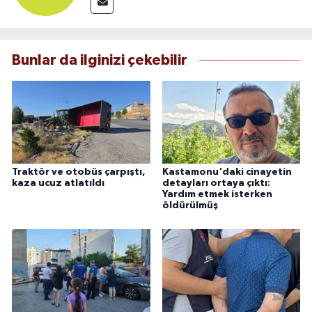
Bunlar da ilginizi çekebilir
Traktör ve otobüs çarpıştı,
Kastamonu'daki cinayetin
kaza ucuz atlatıldı
detayları ortaya çıktı:
Yardım etmek isterken
öldürülmüş