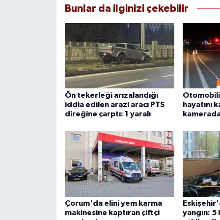
Bunlar da ilginizi çekebilir
Ön tekerleği arızalandığı
Otomobili
iddia edilen arazi aracı PTS
hayatını k
direğine çarptı: 1 yaralı
kamerad
Çorum'da elini yem karma
Eskişehir'
makinesine kaptıran çiftçi
yangın: 5