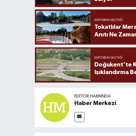
EDITÖRÜN SEÇTIĞI
Tokatlılar Mera
Anıtı Ne Zaman
EDITÖRÜN SEÇTIĞI
Doğukent’te K
Işıklandırma B
EDITÖR HAKKINDA
Haber Merkezi