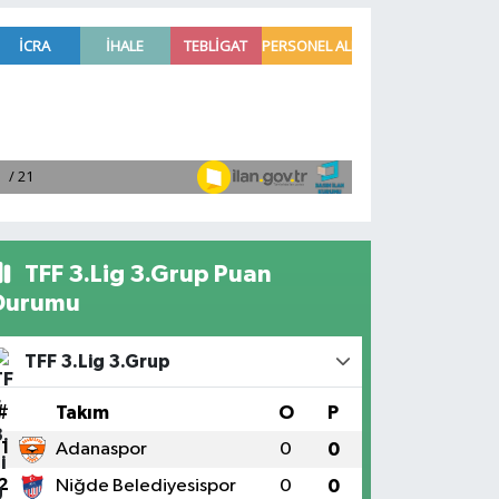
TFF 3.Lig 3.Grup Puan
Durumu
TFF 3.Lig 3.Grup
#
Takım
O
P
1
Adanaspor
0
0
2
Niğde Belediyesispor
0
0