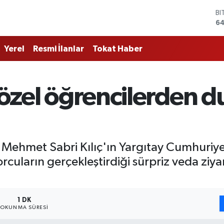
BI
64
D
47
Yerel
Resmi İlanlar
Tokat Haber
E
55
ST
64
a özel öğrencilerden 
GR
65
Bİ
13
ehmet Sabri Kılıç'ın Yargıtay Cumhuriyet
cuların gerçekleştirdiği sürpriz veda ziya
1 DK
OKUNMA SÜRESI