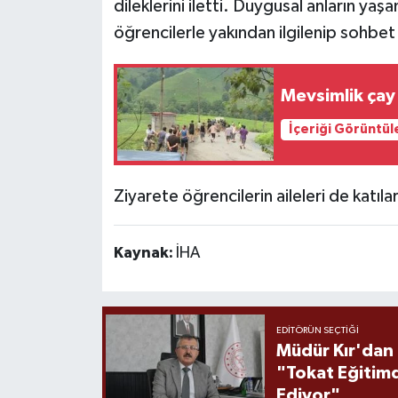
dileklerini iletti. Duygusal anların y
öğrencilerle yakından ilgilenip sohbet 
Mevsimlik çay 
İçeriği Görüntül
Ziyarete öğrencilerin aileleri de katıla
Kaynak:
İHA
EDITÖRÜN SEÇTIĞI
Müdür Kır'dan
"Tokat Eğitim
Ediyor"