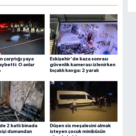
n çarptığı yaya
Eskişehir'de kaza sonrası
aybetti: O anlar
güvenlik kamerası izlenirken
a
bıçaklı kavga: 2 yaralı
de 2 katlı binada
Düşen sis meşalesini almak
 kişi dumandan
isteyen çocuk minibüsün