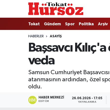
Tokat
Nöbetçi Eczaneler
Tokat
Gündem
Spor
Politika
Arşiv
Türkiye Gündemi
Hava Durumu
HABERLER
ASAYIŞ
Başsavcı Kılıç'
Gündem
Tokat Namaz Vakitleri
veda
Asayiş
Trafik Durumu
Spor
Süper Lig Puan Durumu ve Fikstür
Samsun Cumhuriyet Başsavcısı M
atanmasının ardından, özel spor
Politika
Tüm Manşetler
oldu.
Tokat Spor
Son Dakika Haberleri
HABER MERKEZI
26.06.2026 - 17:05
EDITÖR
YAYINLANMA
Eğitim
Haber Arşivi