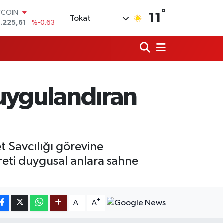
°
TCOIN
11
Tokat
.225,61
%-0.63
OLAR
,7143
%0.16
URO
,0317
%-0.02
ERLİN
,2463
%0.07
duygulandıran
AM ALTIN
10.40
%0.45
ST100
.799
%70
 Savcılığı görevine
reti duygusal anlara sahne
-
+
A
A