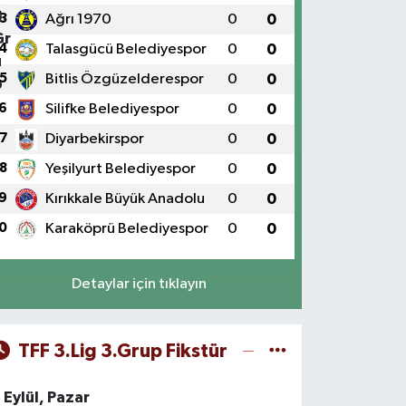
3
Ağrı 1970
0
0
4
Talasgücü Belediyespor
0
0
5
Bitlis Özgüzelderespor
0
0
6
Silifke Belediyespor
0
0
7
Diyarbekirspor
0
0
8
Yeşilyurt Belediyespor
0
0
9
Kırıkkale Büyük Anadolu
0
0
0
Karaköprü Belediyespor
0
0
Detaylar için tıklayın
TFF 3.Lig 3.Grup Fikstür
 Eylül, Pazar