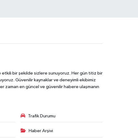
tkili bir şekilde sizlere sunuyoruz. Her gün titiz bir
laşıyoruz. Güvenilir kaynaklar ve deneyimli ekibimiz
e her zaman en güncel ve güvenilir habere ulaşmanın
Trafik Durumu
Haber Arşivi