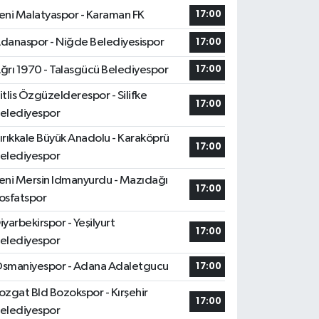
eni Malatyaspor - Karaman FK
17:00
danaspor - Niğde Belediyesispor
17:00
ğrı 1970 - Talasgücü Belediyespor
17:00
itlis Özgüzelderespor - Silifke
17:00
elediyespor
ırıkkale Büyük Anadolu - Karaköprü
17:00
elediyespor
eni Mersin Idmanyurdu - Mazıdağı
17:00
osfatspor
iyarbekirspor - Yeşilyurt
17:00
elediyespor
smaniyespor - Adana Adaletgucu
17:00
ozgat Bld Bozokspor - Kırşehir
17:00
elediyespor