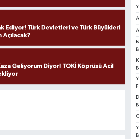
Y
A
k Ediyor! Türk Devletleri ve Türk Büyükleri
A
 Açılacak?
B
B
K
aza Geliyorum Diyor! TOKİ Köprüsü Acil
B
ekliyor
Y
F
D
B
O
Y
B