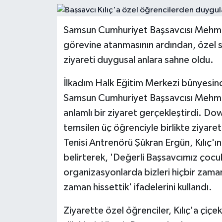
Ekonomi
Samsun Cumhuriyet Başsavcısı Mehmet 
Sağlık
görevine atanmasının ardından, özel s
ziyareti duygusal anlara sahne oldu.
Tokat Haber
İlkadım Halk Eğitim Merkezi bünyesin
Samsun Cumhuriyet Başsavcısı Mehmet 
anlamlı bir ziyaret gerçekleştirdi. D
temsilen üç öğrenciyle birlikte ziyare
Tenisi Antrenörü Şükran Ergün, Kılıç'
belirterek, 'Değerli Başsavcımız çocu
organizasyonlarda bizleri hiçbir zaman
zaman hissettik' ifadelerini kullandı.
Ziyarette özel öğrenciler, Kılıç'a çiç