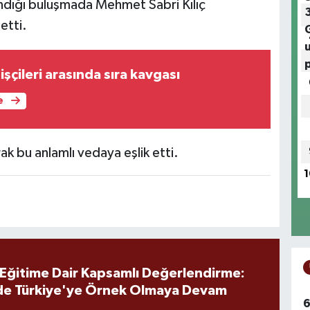
aşandığı buluşmada Mehmet Sabri Kılıç
etti.
işçileri arasında sıra kavgası
e
rak bu anlamlı vedaya eşlik etti.
1
 Eğitime Dair Kapsamlı Değerlendirme:
de Türkiye'ye Örnek Olmaya Devam
6