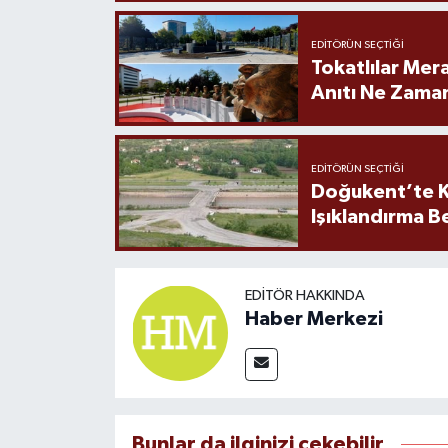
EDITÖRÜN SEÇTIĞI
Tokatlılar Mera
Anıtı Ne Zaman
EDITÖRÜN SEÇTIĞI
Doğukent’te K
Işıklandırma B
EDITÖR HAKKINDA
Haber Merkezi
Bunlar da ilginizi çekebilir