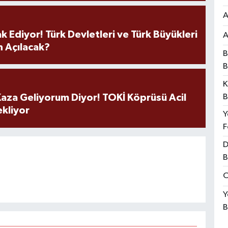
A
k Ediyor! Türk Devletleri ve Türk Büyükleri
A
 Açılacak?
B
B
K
B
aza Geliyorum Diyor! TOKİ Köprüsü Acil
ekliyor
Y
F
D
B
O
Y
B