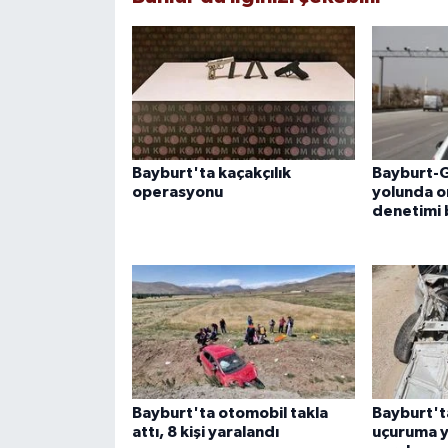
Bayburt'ta kaçakçılık
Bayburt-
operasyonu
yolunda o
denetimi 
Bayburt'ta otomobil takla
Bayburt't
attı, 8 kişi yaralandı
uçuruma y