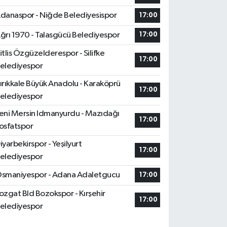
danaspor - Niğde Belediyesispor
17:00
ğrı 1970 - Talasgücü Belediyespor
17:00
itlis Özgüzelderespor - Silifke
17:00
elediyespor
ırıkkale Büyük Anadolu - Karaköprü
17:00
elediyespor
eni Mersin Idmanyurdu - Mazıdağı
17:00
osfatspor
iyarbekirspor - Yeşilyurt
17:00
elediyespor
smaniyespor - Adana Adaletgucu
17:00
ozgat Bld Bozokspor - Kırşehir
17:00
elediyespor