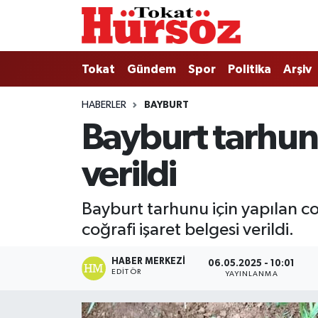
Tokat
Nöbetçi Eczaneler
Tokat
Gündem
Spor
Politika
Arşiv
Türkiye Gündemi
Hava Durumu
HABERLER
BAYBURT
Bayburt tarhunun
Gündem
Tokat Namaz Vakitleri
verildi
Asayiş
Trafik Durumu
Spor
Süper Lig Puan Durumu ve Fikstür
Bayburt tarhunu için yapılan coğ
coğrafi işaret belgesi verildi.
Politika
Tüm Manşetler
HABER MERKEZI
06.05.2025 - 10:01
Tokat Spor
Son Dakika Haberleri
EDITÖR
YAYINLANMA
Eğitim
Haber Arşivi