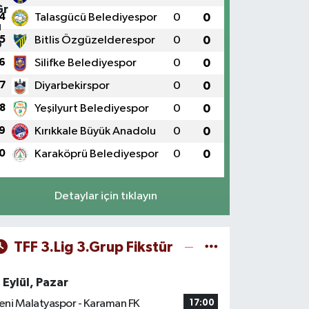
4
Talasgücü Belediyespor
0
0
5
Bitlis Özgüzelderespor
0
0
6
Silifke Belediyespor
0
0
7
Diyarbekirspor
0
0
8
Yeşilyurt Belediyespor
0
0
9
Kırıkkale Büyük Anadolu
0
0
0
Karaköprü Belediyespor
0
0
Detaylar için tıklayın
TFF 3.Lig 3.Grup Fikstür
 Eylül, Pazar
eni Malatyaspor - Karaman FK
17:00