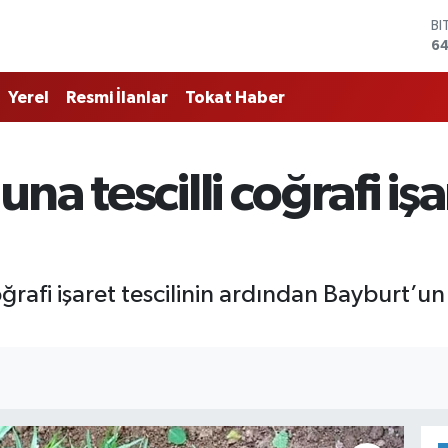
BI
64
D
47
Yerel
Resmi İlanlar
Tokat Haber
E
55
ST
64
a tescilli coğrafi işa
GR
6
Bİ
13
rafi işaret tescilinin ardından Bayburt’un 