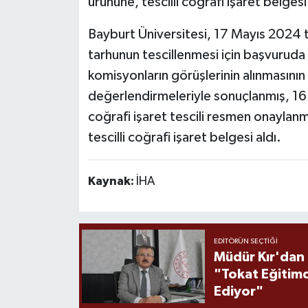
ürününe, tescilli coğrafi işaret belgesi 
Bayburt Üniversitesi, 17 Mayıs 2024 
tarhunun tescillenmesi için başvuruda 
komisyonların görüşlerinin alınmasını
değerlendirmeleriyle sonuçlanmış, 16
coğrafi işaret tescili resmen onaylanm
tescilli coğrafi işaret belgesi aldı.
Kaynak:
İHA
EDITÖRÜN SEÇTIĞI
Müdür Kır'dan
"Tokat Eğitim
Ediyor"