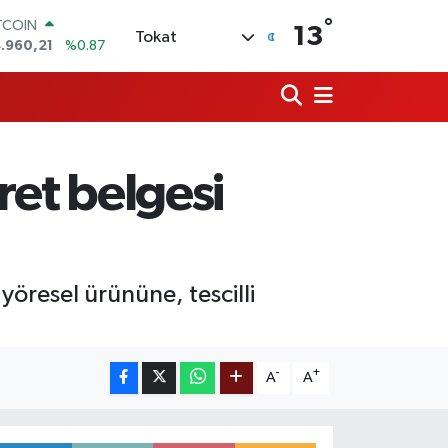
°
TCOIN
13
Tokat
.960,21
%0.87
OLAR
,7436
%0.18
URO
,2510
%0.32
ERLİN
,4811
%0.38
ret belgesi
AM ALTIN
660.55
%0.03
ST100
.779
%-14
yöresel ürününe, tescilli
-
+
A
A