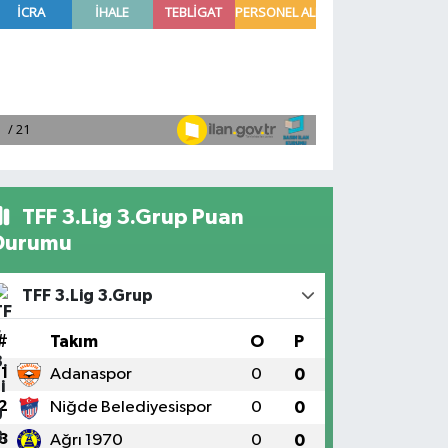
TFF 3.Lig 3.Grup Puan
Durumu
TFF 3.Lig 3.Grup
#
Takım
O
P
1
Adanaspor
0
0
2
Niğde Belediyesispor
0
0
3
Ağrı 1970
0
0