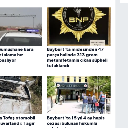
Gümüşhane kara
Bayburt'ta midesinden 47
rtalama hız
parça halinde 313 gram
başlıyor
metamfetamin çıkan şüpheli
tutuklandı
a Tofaş otomobil
Bayburt'ta 15 yıl 4 ay hapis
uvarlandı: 1 ağır
cezası bulunan hükümlü