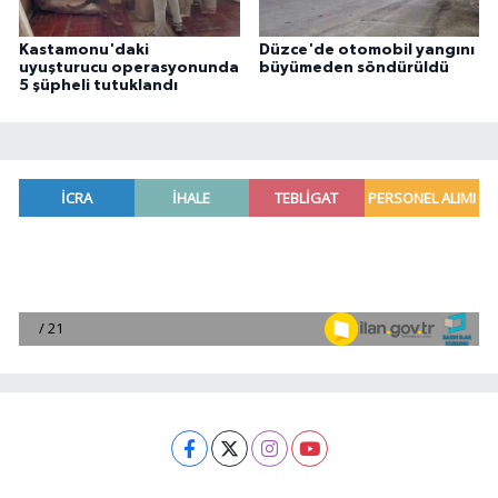
Kastamonu'daki
Düzce'de otomobil yangını
uyuşturucu operasyonunda
büyümeden söndürüldü
5 şüpheli tutuklandı