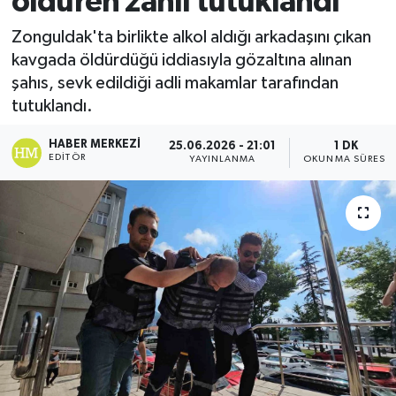
öldüren zanlı tutuklandı
Ekonomi
Zonguldak'ta birlikte alkol aldığı arkadaşını çıkan
kavgada öldürdüğü iddiasıyla gözaltına alınan
Sağlık
şahıs, sevk edildiği adli makamlar tarafından
tutuklandı.
Tokat Haber
HABER MERKEZI
25.06.2026 - 21:01
1 DK
EDITÖR
YAYINLANMA
OKUNMA SÜRESI