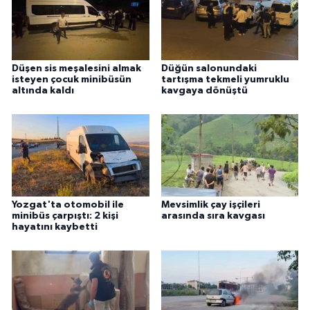
Düşen sis meşalesini almak
Düğün salonundaki
isteyen çocuk minibüsün
tartışma tekmeli yumruklu
altında kaldı
kavgaya dönüştü
Yozgat'ta otomobil ile
Mevsimlik çay işçileri
minibüs çarpıştı: 2 kişi
arasında sıra kavgası
hayatını kaybetti