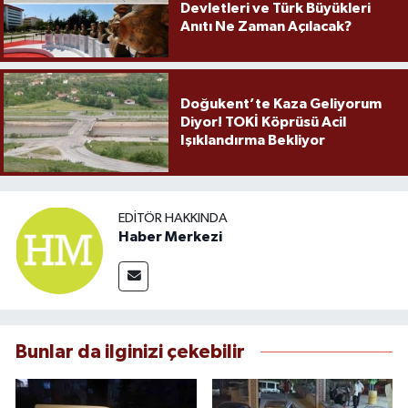
Devletleri ve Türk Büyükleri
Anıtı Ne Zaman Açılacak?
Doğukent’te Kaza Geliyorum
Diyor! TOKİ Köprüsü Acil
Işıklandırma Bekliyor
EDITÖR HAKKINDA
Haber Merkezi
Bunlar da ilginizi çekebilir