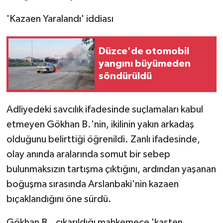
'Kazaen Yaralandı' iddiası
Düzce'de otomobil
yangını büyümeden
söndürüldü
Adliyedeki savcılık ifadesinde suçlamaları kabul
etmeyen Gökhan B.'nin, ikilinin yakın arkadaş
olduğunu belirttiği öğrenildi. Zanlı ifadesinde,
olay anında aralarında somut bir sebep
bulunmaksızın tartışma çıktığını, ardından yaşanan
boğuşma sırasında Arslanbaki'nin kazaen
bıçaklandığını öne sürdü.
Gökhan B., çıkarıldığı mahkemece 'kasten