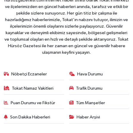
hursozgazetesi.com internet haber sitesi olarak Tokat il merkezi
ve ilçelerimizden en güncel haberleri anında, tarafsız ve etkili bir
şekilde sizlere sunuyoruz. Her gün titiz bir çalışma ile
hazırladığımız haberlerimizle, Tokat'ın nabzını tutuyor, ilimizin ve
ilçelerimizin önemli olaylarını sizlerle paylaşıyoruz. Güvenilir
kaynaklar ve deneyimli ekibimiz sayesinde, bölgesel gelişmeleri
ve toplumsal olayları en hızlı ve detaylı şekilde aktarıyoruz. Tokat
Hürsöz Gazetesi ile her zaman en güncel ve güvenilir habere
ulaşmanın keyfini yaşayın.
Nöbetçi Eczaneler
Hava Durumu
Tokat Namaz Vakitleri
Trafik Durumu
Puan Durumu ve Fikstür
Tüm Manşetler
Son Dakika Haberleri
Haber Arşivi