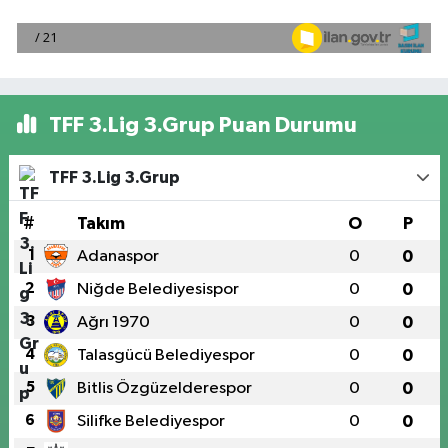
TFF 3.Lig 3.Grup Puan Durumu
TFF 3.Lig 3.Grup
#
Takım
O
P
1
Adanaspor
0
0
2
Niğde Belediyesispor
0
0
3
Ağrı 1970
0
0
4
Talasgücü Belediyespor
0
0
5
Bitlis Özgüzelderespor
0
0
6
Silifke Belediyespor
0
0