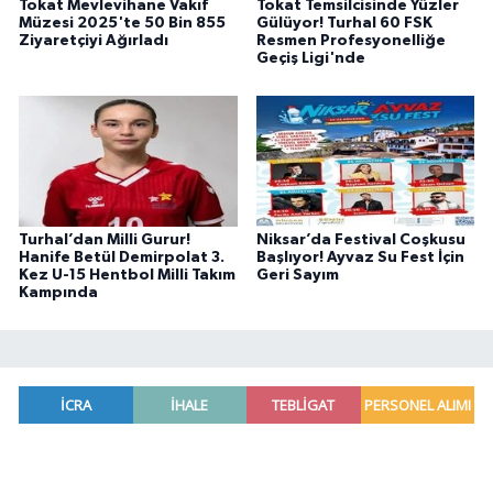
Tokat Mevlevihane Vakıf
Tokat Temsilcisinde Yüzler
Müzesi 2025'te 50 Bin 855
Gülüyor! Turhal 60 FSK
Ziyaretçiyi Ağırladı
Resmen Profesyonelliğe
Geçiş Ligi'nde
Turhal’dan Milli Gurur!
Niksar’da Festival Coşkusu
Hanife Betül Demirpolat 3.
Başlıyor! Ayvaz Su Fest İçin
Kez U-15 Hentbol Milli Takım
Geri Sayım
Kampında