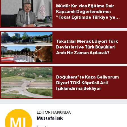
Müdür Kır'dan Eğitime Dair
Kapsamlı Değerlendirme:
"Tokat Eğitimde Türkiye'ye
Örnek Olmaya Devam Ediyor"
Tokatlılar Merak Ediyor! Türk
Devletleri ve Türk Büyükleri
Anıtı Ne Zaman Açılacak?
Doğukent’te Kaza Geliyorum
Diyor! TOKİ Köprüsü Acil
Işıklandırma Bekliyor
EDITÖR HAKKINDA
Mustafa Işık