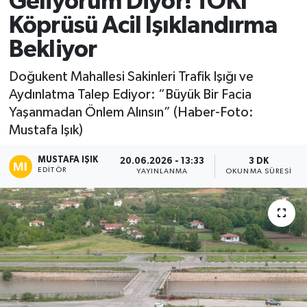
Geliyorum Diyor! TOKİ
Köprüsü Acil Işıklandırma
Ekonomi
Bekliyor
Sağlık
Doğukent Mahallesi Sakinleri Trafik Işığı ve
Aydınlatma Talep Ediyor: “Büyük Bir Facia
Tokat Haber
Yaşanmadan Önlem Alınsın” (Haber-Foto:
Mustafa Işık)
MUSTAFA IŞIK
20.06.2026 - 13:33
3 DK
EDITÖR
YAYINLANMA
OKUNMA SÜRESI