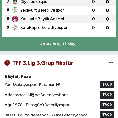
7
Diyarbekirspor
0
0
8
Yeşilyurt Belediyespor
0
0
9
Kırıkkale Büyük Anadolu
0
0
10
Karaköprü Belediyespor
0
0
Detaylar için tıklayın
TFF 3.Lig 3.Grup Fikstür
6 Eylül, Pazar
Yeni Malatyaspor - Karaman FK
17:00
Adanaspor - Niğde Belediyesispor
17:00
Ağrı 1970 - Talasgücü Belediyespor
17:00
Bitlis Özgüzelderespor - Silifke Belediyespor
17:00