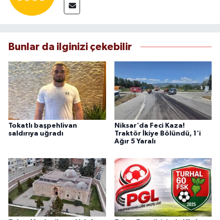
Bunlar da ilginizi çekebilir
Tokatlı başpehlivan
Niksar'da Feci Kaza!
saldırıya uğradı
Traktör İkiye Bölündü, 1'i
Ağır 5 Yaralı