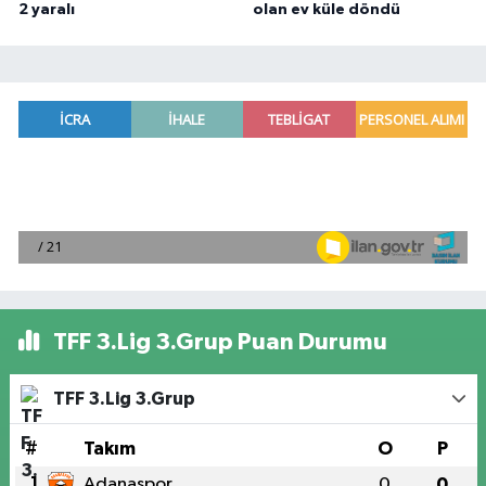
2 yaralı
olan ev küle döndü
TFF 3.Lig 3.Grup Puan Durumu
TFF 3.Lig 3.Grup
#
Takım
O
P
1
Adanaspor
0
0