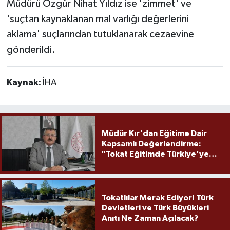
Müdürü Özgür Nihat Yıldız ise 'zimmet' ve
'suçtan kaynaklanan mal varlığı değerlerini
aklama' suçlarından tutuklanarak cezaevine
gönderildi.
Kaynak:
İHA
Müdür Kır'dan Eğitime Dair
Kapsamlı Değerlendirme:
"Tokat Eğitimde Türkiye'ye
Örnek Olmaya Devam Ediyor"
Tokatlılar Merak Ediyor! Türk
Devletleri ve Türk Büyükleri
Anıtı Ne Zaman Açılacak?