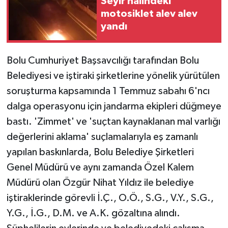
Seyir halindeki
motosiklet alev alev
yandı
Bolu Cumhuriyet Başsavcılığı tarafından Bolu
Belediyesi ve iştiraki şirketlerine yönelik yürütülen
soruşturma kapsamında 1 Temmuz sabahı 6'ncı
dalga operasyonu için jandarma ekipleri düğmeye
bastı. 'Zimmet' ve 'suçtan kaynaklanan mal varlığı
değerlerini aklama' suçlamalarıyla eş zamanlı
yapılan baskınlarda, Bolu Belediye Şirketleri
Genel Müdürü ve aynı zamanda Özel Kalem
Müdürü olan Özgür Nihat Yıldız ile belediye
iştiraklerinde görevli İ.Ç., O.Ö., S.G., V.Y., S.G.,
Y.G., İ.G., D.M. ve A.K. gözaltına alındı.