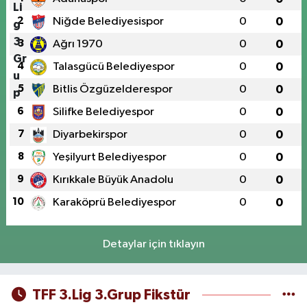
2
Niğde Belediyesispor
0
0
3
Ağrı 1970
0
0
4
Talasgücü Belediyespor
0
0
5
Bitlis Özgüzelderespor
0
0
6
Silifke Belediyespor
0
0
7
Diyarbekirspor
0
0
8
Yeşilyurt Belediyespor
0
0
9
Kırıkkale Büyük Anadolu
0
0
10
Karaköprü Belediyespor
0
0
Detaylar için tıklayın
TFF 3.Lig 3.Grup Fikstür