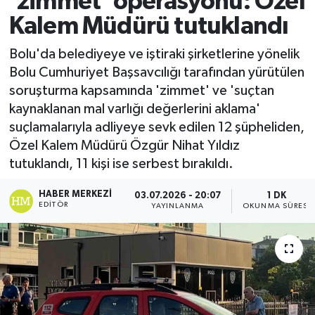
'zimmet' operasyonu: Özel
Kalem Müdürü tutuklandı
Ekonomi
Bolu'da belediyeye ve iştiraki şirketlerine yönelik
Sağlık
Bolu Cumhuriyet Başsavcılığı tarafından yürütülen
soruşturma kapsamında 'zimmet' ve 'suçtan
Tokat Haber
kaynaklanan mal varlığı değerlerini aklama'
suçlamalarıyla adliyeye sevk edilen 12 şüpheliden,
Özel Kalem Müdürü Özgür Nihat Yıldız
tutuklandı, 11 kişi ise serbest bırakıldı.
HABER MERKEZI
03.07.2026 - 20:07
1 DK
EDITÖR
YAYINLANMA
OKUNMA SÜRESI