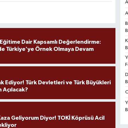
A
A
B
B
K
 Eğitime Dair Kapsamlı Değerlendirme:
B
de Türkiye'ye Örnek Olmaya Devam
Y
F
D
B
k Ediyor! Türk Devletleri ve Türk Büyükleri
 Açılacak?
O
Y
B
aza Geliyorum Diyor! TOKİ Köprüsü Acil
ekliyor