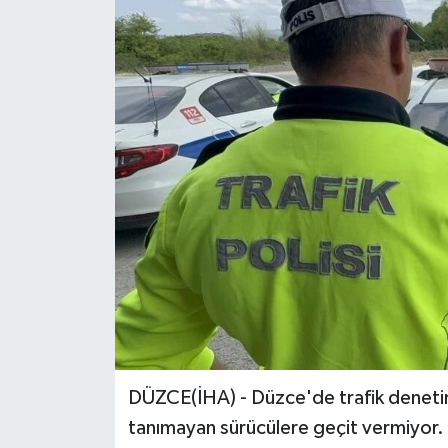
Ekonomi
Sağlık
Tokat Haber
DÜZCE(İHA) - Düzce'de trafik denetimi
tanımayan sürücülere geçit vermiyor.