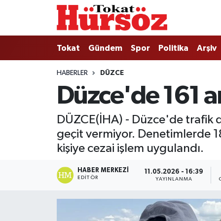
Tokat
Nöbetçi Eczaneler
Tokat
Gündem
Spor
Politika
Arşiv
Türkiye Gündemi
Hava Durumu
HABERLER
DÜZCE
Düzce'de 161 ar
Gündem
Tokat Namaz Vakitleri
Asayiş
Trafik Durumu
DÜZCE(İHA) - Düzce'de trafik d
geçit vermiyor. Denetimlerde 18
Spor
Süper Lig Puan Durumu ve Fikstür
kişiye cezai işlem uygulandı.
Politika
Tüm Manşetler
HABER MERKEZI
11.05.2026 - 16:39
EDITÖR
YAYINLANMA
Tokat Spor
Son Dakika Haberleri
Eğitim
Haber Arşivi