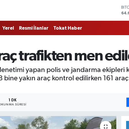
BIT
64.
DO
47,
Yerel
Resmi İlanlar
Tokat Haber
EU
55,
STE
64,
aç trafikten men edil
GRA
651
BİS
enetimi yapan polis ve jandarma ekipleri 
13.
 bine yakın araç kontrol edilirken 161 araç
1 DK
OKUNMA SÜRESI