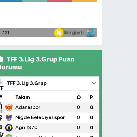
TFF 3.Lig 3.Grup Puan
Durumu
TFF 3.Lig 3.Grup
#
Takım
O
P
1
Adanaspor
0
0
2
Niğde Belediyesispor
0
0
3
Ağrı 1970
0
0