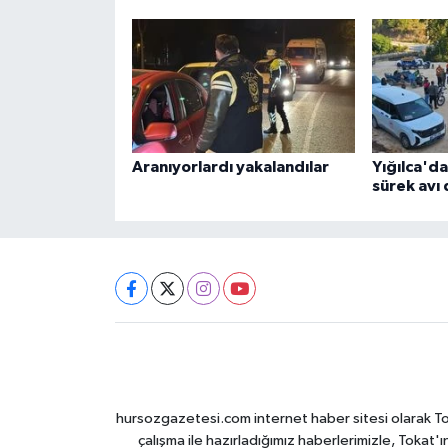
Aranıyorlardı yakalandılar
Yığılca'd
sürek avı
hursozgazetesi.com internet haber sitesi olarak Tokat
çalışma ile hazırladığımız haberlerimizle, Tokat'ın