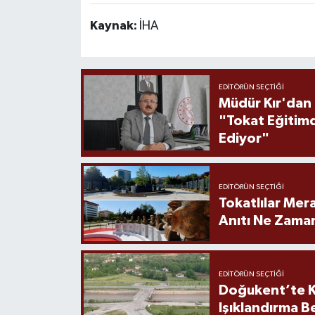
Kaynak:
İHA
EDITÖRÜN SEÇTIĞI
Müdür Kır'dan
"Tokat Eğitim
Ediyor"
EDITÖRÜN SEÇTIĞI
Tokatlılar Mera
Anıtı Ne Zaman
EDITÖRÜN SEÇTIĞI
Doğukent’te K
Işıklandırma B