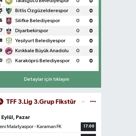
4
Talasgücü Belediyespor
0
0
5
Bitlis Özgüzelderespor
0
0
6
Silifke Belediyespor
0
0
7
Diyarbekirspor
0
0
8
Yeşilyurt Belediyespor
0
0
9
Kırıkkale Büyük Anadolu
0
0
0
Karaköprü Belediyespor
0
0
Detaylar için tıklayın
TFF 3.Lig 3.Grup Fikstür
 Eylül, Pazar
eni Malatyaspor - Karaman FK
17:00