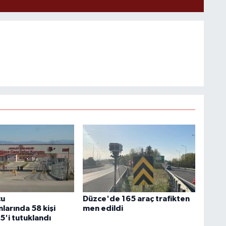
cu
Düzce'de 165 araç trafikten
larında 58 kişi
men edildi
5'i tutuklandı