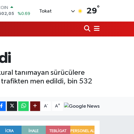
COIN
°
29
Tokat
602,05
%0.69
LAR
5986
%0.06
RO
0700
%0.1
RLİN
2438
%0.21
di
M ALTIN
3.94
%0.32
T100
kural tanımayan sürücülere
768
%48
 trafikten men edildi, bin 532
-
+
A
A