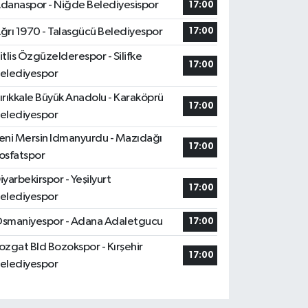
danaspor - Niğde Belediyesispor
17:00
ğrı 1970 - Talasgücü Belediyespor
17:00
itlis Özgüzelderespor - Silifke
17:00
elediyespor
ırıkkale Büyük Anadolu - Karaköprü
17:00
elediyespor
eni Mersin Idmanyurdu - Mazıdağı
17:00
osfatspor
iyarbekirspor - Yeşilyurt
17:00
elediyespor
smaniyespor - Adana Adaletgucu
17:00
ozgat Bld Bozokspor - Kırşehir
17:00
elediyespor