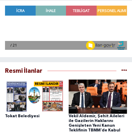
Resmi İlanlar
RESMİ İLANDIR
Tokat Belediyesi
Vekil Aldemir, Şehit Aileleri
ile Gazilerin Haklarını
Genişleten Yeni Kanun
Teklifinin TBMM’de Kabul