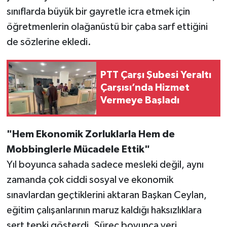
sınıflarda büyük bir gayretle icra etmek için
öğretmenlerin olağanüstü bir çaba sarf ettiğini
de sözlerine ekledi.
PTT Çarşı Şubesi Yeraltı
Çarşısı’nda Hizmet
Vermeye Başladı
"Hem Ekonomik Zorluklarla Hem de
Mobbinglerle Mücadele Ettik"
Yıl boyunca sahada sadece mesleki değil, aynı
zamanda çok ciddi sosyal ve ekonomik
sınavlardan geçtiklerini aktaran Başkan Ceylan,
eğitim çalışanlarının maruz kaldığı haksızlıklara
sert tepki gösterdi. Süreç boyunca yeri