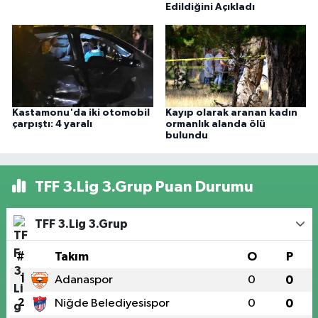
Edildiğini Açıkladı
Kastamonu'da iki otomobil
Kayıp olarak aranan kadın
çarpıştı: 4 yaralı
ormanlık alanda ölü
bulundu
TFF 3.Lig 3.Grup Puan Durumu
TFF 3.Lig 3.Grup
#
Takım
O
P
1
Adanaspor
0
0
2
Niğde Belediyesispor
0
0