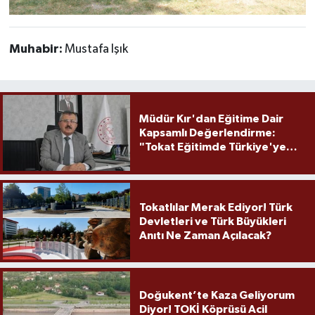
Muhabir:
Mustafa Işık
Müdür Kır'dan Eğitime Dair
Kapsamlı Değerlendirme:
"Tokat Eğitimde Türkiye'ye
Örnek Olmaya Devam Ediyor"
Tokatlılar Merak Ediyor! Türk
Devletleri ve Türk Büyükleri
Anıtı Ne Zaman Açılacak?
Doğukent’te Kaza Geliyorum
Diyor! TOKİ Köprüsü Acil