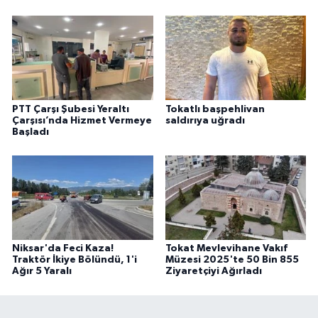
PTT Çarşı Şubesi Yeraltı
Tokatlı başpehlivan
Çarşısı’nda Hizmet Vermeye
saldırıya uğradı
Başladı
Niksar'da Feci Kaza!
Tokat Mevlevihane Vakıf
Traktör İkiye Bölündü, 1'i
Müzesi 2025'te 50 Bin 855
Ağır 5 Yaralı
Ziyaretçiyi Ağırladı