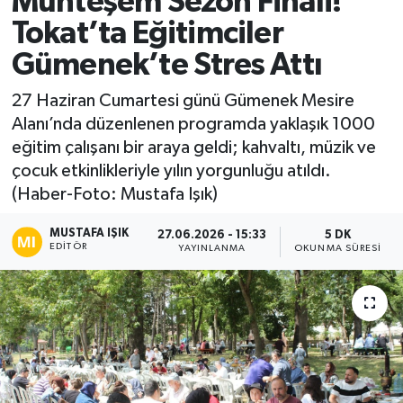
Muhteşem Sezon Finali!
Tokat’ta Eğitimciler
Ekonomi
Gümenek’te Stres Attı
Sağlık
27 Haziran Cumartesi günü Gümenek Mesire
Alanı’nda düzenlenen programda yaklaşık 1000
Tokat Haber
eğitim çalışanı bir araya geldi; kahvaltı, müzik ve
çocuk etkinlikleriyle yılın yorgunluğu atıldı.
(Haber-Foto: Mustafa Işık)
MUSTAFA IŞIK
27.06.2026 - 15:33
5 DK
EDITÖR
YAYINLANMA
OKUNMA SÜRESI