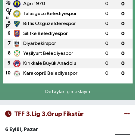
3
Ağrı 1970
0
0
4
Talasgücü Belediyespor
0
0
5
Bitlis Özgüzelderespor
0
0
6
Silifke Belediyespor
0
0
7
Diyarbekirspor
0
0
8
Yeşilyurt Belediyespor
0
0
9
Kırıkkale Büyük Anadolu
0
0
10
Karaköprü Belediyespor
0
0
Detaylar için tıklayın
TFF 3.Lig 3.Grup Fikstür
6 Eylül, Pazar