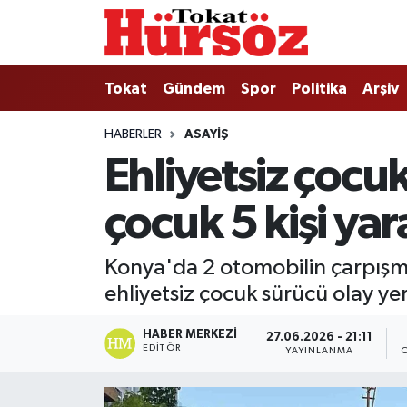
Tokat
Nöbetçi Eczaneler
Tokat
Gündem
Spor
Politika
Arşiv
Türkiye Gündemi
Hava Durumu
HABERLER
ASAYIŞ
Ehliyetsiz çocu
Gündem
Tokat Namaz Vakitleri
çocuk 5 kişi yar
Asayiş
Trafik Durumu
Spor
Süper Lig Puan Durumu ve Fikstür
Konya'da 2 otomobilin çarpışma
ehliyetsiz çocuk sürücü olay ye
Politika
Tüm Manşetler
HABER MERKEZI
27.06.2026 - 21:11
Tokat Spor
Son Dakika Haberleri
EDITÖR
YAYINLANMA
Eğitim
Haber Arşivi