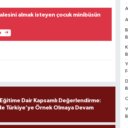
A
alesini almak isteyen çocuk minibüsün
A
B
e
B
K
B
Y
F
D
B
O
 Eğitime Dair Kapsamlı Değerlendirme:
de Türkiye'ye Örnek Olmaya Devam
Y
B