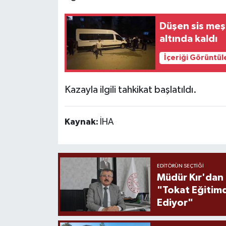
Düşen sis meş
altında kaldı
İçeriği Görüntül
Kazayla ilgili tahkikat başlatıldı.
Kaynak:
İHA
EDITÖRÜN SEÇTIĞI
Müdür Kır'dan
"Tokat Eğitim
Ediyor"