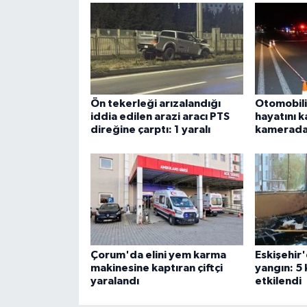
Ön tekerleği arızalandığı
Otomobili
iddia edilen arazi aracı PTS
hayatını k
direğine çarptı: 1 yaralı
kamerad
Çorum'da elini yem karma
Eskişehir'
makinesine kaptıran çiftçi
yangın: 5
yaralandı
etkilendi