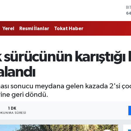
BI
64
D
47
E
Yerel
Resmi İlanlar
Tokat Haber
55
ST
64
GR
k sürücünün karıştığı 
65
Bİ
alandı
13
sı sonucu meydana gelen kazada 2'si çocu
rine geri döndü.
1 DK
OKUNMA SÜRESI