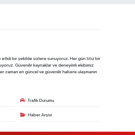
tkili bir şekilde sizlere sunuyoruz. Her gün titiz bir
laşıyoruz. Güvenilir kaynaklar ve deneyimli ekibimiz
e her zaman en güncel ve güvenilir habere ulaşmanın
Trafik Durumu
Haber Arşivi