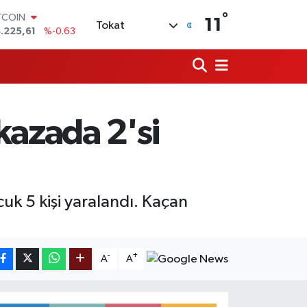
TCOIN
°
11
.225,61
%-0.63
Tokat
OLAR
,7143
%0.16
URO
,0317
%-0.02
ERLİN
,2463
%0.07
AM ALTIN
kazada 2'si
10.40
%0.45
ST100
.799
%70
k 5 kişi yaralandı. Kaçan
-
+
A
A