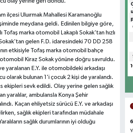
ücü olay yerine geri döndü.
m ilçesi Uluırmak Mahallesi Karamanoğlu
şiminde meydana geldi. Edinilen bilgiye göre,
lı Tofaş marka otomobil Lakaplı Sokak'tan hızlı
Sokak'tan gelen F.D. idaresindeki 70 DD 258
manın etkisiyle Tofaş marka otomobil bahçe
i otomobil Kiraz Sokak yönüne doğru savruldu.
1
e yaralanan E.Y. ile otomobildeki arkadaşı
cu olarak bulunan 1'i çocuk 2 kişi de yaralandı.
s ekipleri sevk edildi. Olay yerine gelen sağlık
lan yaralılar, ambulansla Konya Şehir
alındı. Kaçan ehliyetsiz sürücü E.Y. ve arkadaşı
lirken, sağlık ekipleri tarafından müdahale
aralıların sağlık durumlarının iyi olduğu
6
Y