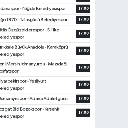
danaspor - Niğde Belediyesispor
17:00
ğrı 1970 - Talasgücü Belediyespor
17:00
itlis Özgüzelderespor - Silifke
17:00
elediyespor
ırıkkale Büyük Anadolu - Karaköprü
17:00
elediyespor
eni Mersin Idmanyurdu - Mazıdağı
17:00
osfatspor
iyarbekirspor - Yeşilyurt
17:00
elediyespor
smaniyespor - Adana Adaletgucu
17:00
ozgat Bld Bozokspor - Kırşehir
17:00
elediyespor