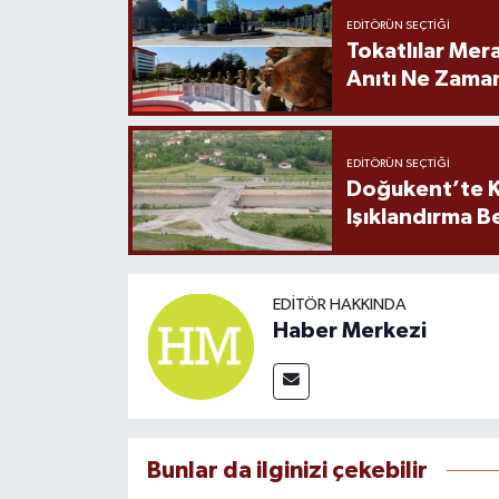
EDITÖRÜN SEÇTIĞI
Tokatlılar Mera
Anıtı Ne Zaman
EDITÖRÜN SEÇTIĞI
Doğukent’te K
Işıklandırma B
EDITÖR HAKKINDA
Haber Merkezi
Bunlar da ilginizi çekebilir