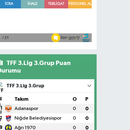
TFF 3.Lig 3.Grup Puan
Durumu
TFF 3.Lig 3.Grup
#
Takım
O
P
1
Adanaspor
0
0
2
Niğde Belediyesispor
0
0
3
Ağrı 1970
0
0