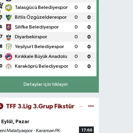
4
Talasgücü Belediyespor
0
0
5
Bitlis Özgüzelderespor
0
0
6
Silifke Belediyespor
0
0
7
Diyarbekirspor
0
0
8
Yeşilyurt Belediyespor
0
0
9
Kırıkkale Büyük Anadolu
0
0
0
Karaköprü Belediyespor
0
0
Detaylar için tıklayın
TFF 3.Lig 3.Grup Fikstür
 Eylül, Pazar
eni Malatyaspor - Karaman FK
17:00