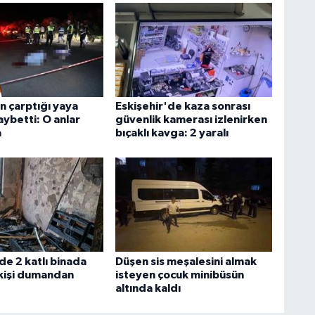
n çarptığı yaya
Eskişehir'de kaza sonrası
aybetti: O anlar
güvenlik kamerası izlenirken
a
bıçaklı kavga: 2 yaralı
de 2 katlı binada
Düşen sis meşalesini almak
 kişi dumandan
isteyen çocuk minibüsün
altında kaldı