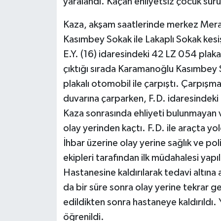
yaralandı. Kaçan ehliyetsiz çocuk sür
Kaza, akşam saatlerinde merkez Mera
Kasımbey Sokak ile Lakaplı Sokak kesi
E.Y. (16) idaresindeki 42 LZ 054 plaka
çıktığı sırada Karamanoğlu Kasımbey 
plakalı otomobil ile çarpıştı. Çarpış
duvarına çarparken, F.D. idaresindek
Kaza sonrasında ehliyeti bulunmayan v
olay yerinden kaçtı. F.D. ile araçta yol
İhbar üzerine olay yerine sağlık ve poli
ekipleri tarafından ilk müdahalesi yapı
Hastanesine kaldırılarak tedavi altına 
da bir süre sonra olay yerine tekrar ge
edildikten sonra hastaneye kaldırıldı. Y
öğrenildi.