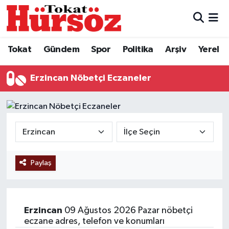
Tokat
Nöbetçi Eczaneler
Tokat
Gündem
Spor
Politika
Arşiv
Yerel
Türkiye Gündemi
Hava Durumu
Erzincan Nöbetçi Eczaneler
Gündem
Tokat Namaz Vakitleri
Asayiş
Trafik Durumu
Spor
Süper Lig Puan Durumu ve Fikstür
Paylaş
Politika
Tüm Manşetler
Tokat Spor
Son Dakika Haberleri
Erzincan
09 Ağustos 2026 Pazar nöbetçi
Eğitim
Haber Arşivi
eczane adres, telefon ve konumları