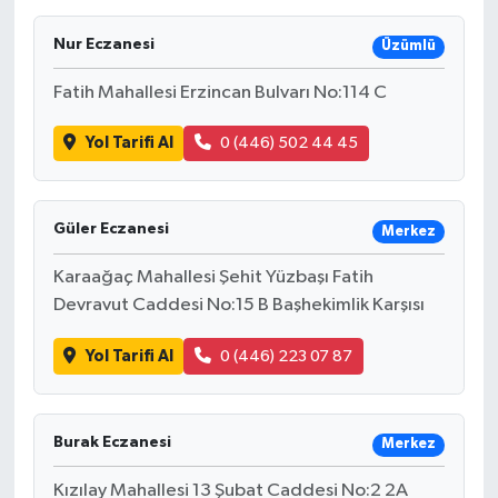
Ekonomi
Nur Eczanesi
Üzümlü
Fatih Mahallesi Erzincan Bulvarı No:114 C
Sağlık
Yol Tarifi Al
0 (446) 502 44 45
Tokat Haber
Güler Eczanesi
Merkez
Karaağaç Mahallesi Şehit Yüzbaşı Fatih
Devravut Caddesi No:15 B Başhekimlik Karşısı
Yol Tarifi Al
0 (446) 223 07 87
Burak Eczanesi
Merkez
Kızılay Mahallesi 13 Şubat Caddesi No:2 2A