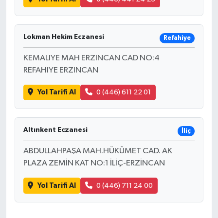
Lokman Hekim Eczanesi
Refahiye
KEMALIYE MAH ERZINCAN CAD NO:4
REFAHIYE ERZINCAN
Yol Tarifi Al
0 (446) 611 22 01
Altınkent Eczanesi
İliç
ABDULLAHPAŞA MAH.HÜKÜMET CAD. AK
PLAZA ZEMİN KAT NO:1 İLİÇ-ERZİNCAN
Yol Tarifi Al
0 (446) 711 24 00