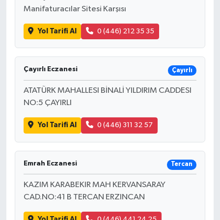
Manifaturacılar Sitesi Karşısı
Yol Tarifi Al
0 (446) 212 35 35
Çayırlı Eczanesi
Çayırlı
ATATÜRK MAHALLESI BİNALİ YILDIRIM CADDESI
NO:5 ÇAYIRLI
Yol Tarifi Al
0 (446) 311 32 57
Emrah Eczanesi
Tercan
KAZIM KARABEKIR MAH KERVANSARAY
CAD.NO:41 B TERCAN ERZINCAN
Yol Tarifi Al
0 (446) 441 24 25