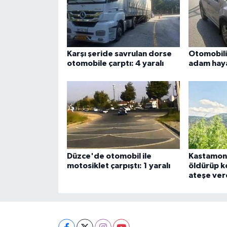
Karşı şeride savrulan dorse
Otomobilin
otomobile çarptı: 4 yaralı
adam haya
Düzce'de otomobil ile
Kastamonu
motosiklet çarpıştı: 1 yaralı
öldürüp k
ateşe ver