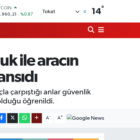
TCOIN
°
14
Tokat
.960,21
%0.87
OLAR
,7436
%0.18
URO
,2510
%0.32
ERLİN
,4811
%0.38
uk ile aracın
AM ALTIN
48.99
%2.59
ST100
ansıdı
.779
%-14
la çarpıştığı anlar güvenlik
lduğu öğrenildi.
-
+
A
A