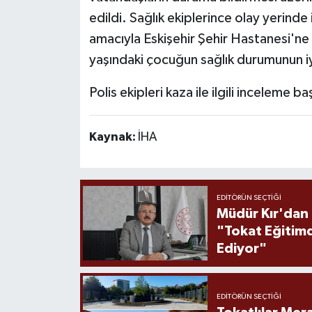
edildi. Sağlık ekiplerince olay yerinde 
amacıyla Eskişehir Şehir Hastanesi'ne 
yaşındaki çocuğun sağlık durumunun iy
Polis ekipleri kaza ile ilgili inceleme baş
Kaynak:
İHA
EDITÖRÜN SEÇTIĞI
Müdür Kır'dan
"Tokat Eğitim
Ediyor"
EDITÖRÜN SEÇTIĞI