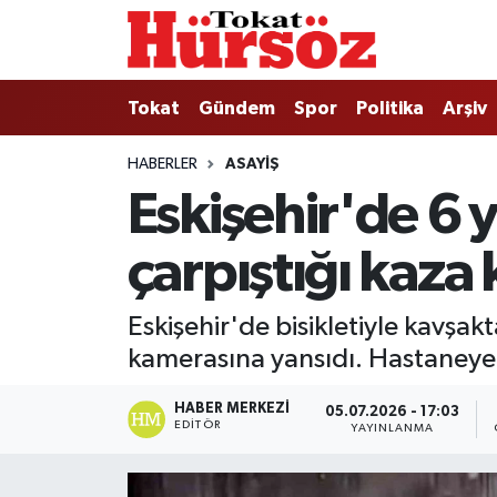
Tokat
Nöbetçi Eczaneler
Tokat
Gündem
Spor
Politika
Arşiv
Türkiye Gündemi
Hava Durumu
HABERLER
ASAYIŞ
Eskişehir'de 6 y
Gündem
Tokat Namaz Vakitleri
çarpıştığı kaza
Asayiş
Trafik Durumu
Spor
Süper Lig Puan Durumu ve Fikstür
Eskişehir'de bisikletiyle kavşa
kamerasına yansıdı. Hastaneye 
Politika
Tüm Manşetler
HABER MERKEZI
05.07.2026 - 17:03
Tokat Spor
Son Dakika Haberleri
EDITÖR
YAYINLANMA
Eğitim
Haber Arşivi