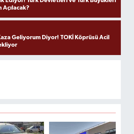
k Ediyor! Türk Devletleri ve Türk Büyükleri
 Açılacak?
aza Geliyorum Diyor! TOKİ Köprüsü Acil
ekliyor