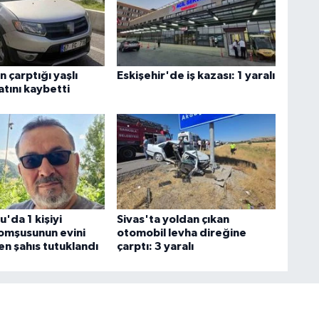
 çarptığı yaşlı
Eskişehir'de iş kazası: 1 yaralı
tını kaybetti
'da 1 kişiyi
Sivas'ta yoldan çıkan
omşusunun evini
otomobil levha direğine
en şahıs tutuklandı
çarptı: 3 yaralı