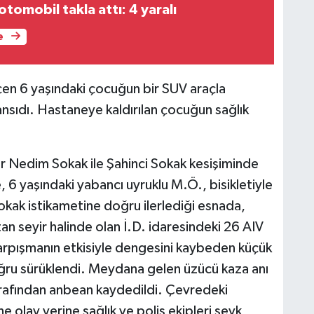
otomobil takla attı: 4 yaralı
e
eçen 6 yaşındaki çocuğun bir SUV araçla
ansıdı. Hastaneye kaldırılan çocuğun sağlık
r Nedim Sokak ile Şahinci Sokak kesişiminde
, 6 yaşındaki yabancı uyruklu M.Ö., bisikletiyle
kak istikametine doğru ilerlediği esnada,
n seyir halinde olan İ.D. idaresindeki 26 AIV
Çarpışmanın etkisiyle dengesini kaybeden küçük
doğru sürüklendi. Meydana gelen üzücü kaza anı
arafından anbean kaydedildi. Çevredeki
 olay yerine sağlık ve polis ekipleri sevk