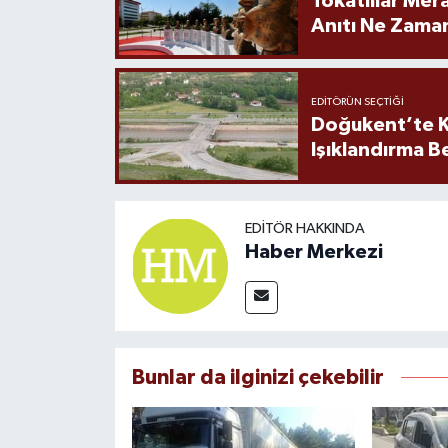
Tokatlılar Mera
Anıtı Ne Zaman
EDITÖRÜN SEÇTIĞI
Doğukent’te K
Işıklandırma B
EDITÖR HAKKINDA
Haber Merkezi
Bunlar da ilginizi çekebilir