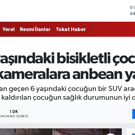
BI
64
D
47
Yerel
Resmi İlanlar
Tokat Haber
E
55
ST
64
aşındaki bisikletli çoc
GR
66
Bİ
 kameralara anbean y
13
ktan geçen 6 yaşındaki çocuğun bir SUV araç
kaldırılan çocuğun sağlık durumunun iyi o
1 DK
OKUNMA SÜRESI