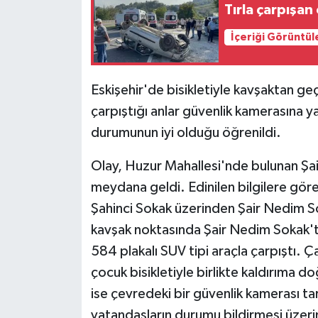
Tırla çarpışan 
İçeriği Görüntül
Eskişehir'de bisikletiyle kavşaktan g
çarpıştığı anlar güvenlik kamerasına y
durumunun iyi olduğu öğrenildi.
Olay, Huzur Mahallesi'nde bulunan Şai
meydana geldi. Edinilen bilgilere göre
Şahinci Sokak üzerinden Şair Nedim So
kavşak noktasında Şair Nedim Sokak'ta
584 plakalı SUV tipi araçla çarpıştı. 
çocuk bisikletiyle birlikte kaldırıma 
ise çevredeki bir güvenlik kamerası t
vatandaşların durumu bildirmesi üzerine