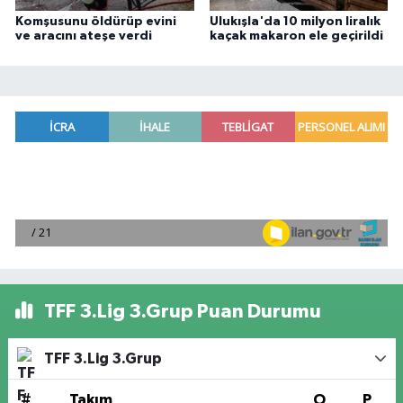
Komşusunu öldürüp evini
Ulukışla'da 10 milyon liralık
ve aracını ateşe verdi
kaçak makaron ele geçirildi
TFF 3.Lig 3.Grup Puan Durumu
TFF 3.Lig 3.Grup
#
Takım
O
P