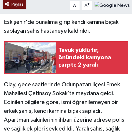
Paylaş
-
+
A
A
Eskişehir'de bunalıma girip kendi karnına bıçak
saplayan şahıs hastaneye kaldırıldı.
Tavuk yüklü tır,
önündeki kamyona
çarptı: 2 yaralı
Olay, gece saatlerinde Odunpazarı ilçesi Emek
Mahallesi Çetinsoy Sokak'ta meydana geldi.
Edinilen bilgilere göre, ismi öğrenilemeyen bir
erkek şahıs, kendi karnına bıçak sapladı.
Apartman sakinlerinin ihbarı üzerine adrese polis
ve sağlık ekipleri sevk edildi. Yaralı şahıs, sağlık