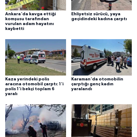
Ankara'da kavga ettiği
Ehliyetsiz sürücü, yaya
komşusu tarafından
geçidindeki kadına çarptı
vurulan adam hayatını
kaybetti
Kaza yerindeki polis
Karaman'da otomobilin
aracına otomobil çarptı: 1'i
çarptığı genç kadın
polis 1'i bekçi toplam 6
yaralandı
yaralı