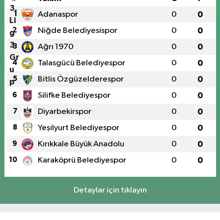
1
Adanaspor
0
0
2
Niğde Belediyesispor
0
0
3
Ağrı 1970
0
0
4
Talasgücü Belediyespor
0
0
5
Bitlis Özgüzelderespor
0
0
6
Silifke Belediyespor
0
0
7
Diyarbekirspor
0
0
8
Yeşilyurt Belediyespor
0
0
9
Kırıkkale Büyük Anadolu
0
0
10
Karaköprü Belediyespor
0
0
Detaylar için tıklayın