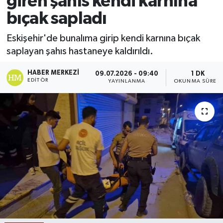
giren şahıs kendi karnına
bıçak sapladı
Ekonomi
Eskişehir'de bunalıma girip kendi karnına bıçak
Sağlık
saplayan şahıs hastaneye kaldırıldı.
Tokat Haber
HABER MERKEZI
09.07.2026 - 09:40
1 DK
EDITÖR
YAYINLANMA
OKUNMA SÜRESI