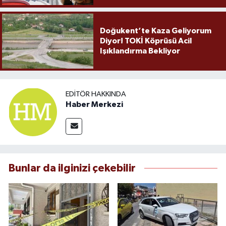
Doğukent’te Kaza Geliyorum
Diyor! TOKİ Köprüsü Acil
Işıklandırma Bekliyor
EDITÖR HAKKINDA
Haber Merkezi
Bunlar da ilginizi çekebilir