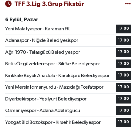
TFF 3.Lig 3.Grup Fikstür
6 Eylül, Pazar
Yeni Malatyaspor - Karaman FK
17:00
Adanaspor - Niğde Belediyesispor
17:00
Ağrı 1970 - Talasgücü Belediyespor
17:00
Bitlis Özgüzelderespor - Silifke Belediyespor
17:00
Kırıkkale Büyük Anadolu - Karaköprü Belediyespor
17:00
Yeni Mersin Idmanyurdu - Mazıdağı Fosfatspor
17:00
Diyarbekirspor - Yeşilyurt Belediyespor
17:00
Osmaniyespor - Adana Adaletgucu
17:00
Yozgat Bld Bozokspor - Kırşehir Belediyespor
17:00