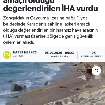
amaçlı olduğu
değerlendirilen İHA vurdu
Ekonomi
Zonguldak'ın Çaycuma ilçesine bağlı Filyos
Sağlık
beldesinde Karadeniz sahiline, askeri amaçlı
olduğu değerlendirilen bir insansız hava aracının
Tokat Haber
(İHA) vurması üzerine bölgede geniş güvenlik
önlemleri alındı.
HABER MERKEZI
05.07.2026 - 00:23
1 DK
EDITÖR
YAYINLANMA
OKUNMA SÜRESI