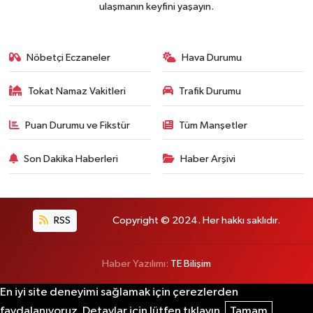
ulaşmanın keyfini yaşayın.
Nöbetçi Eczaneler
Hava Durumu
Tokat Namaz Vakitleri
Trafik Durumu
Puan Durumu ve Fikstür
Tüm Manşetler
Son Dakika Haberleri
Haber Arşivi
RSS
Copyright © 2024. Her hakkı saklıdır.
Haber Yazılımı:
TE Bilişim
En iyi site deneyimi sağlamak için çerezlerden
faydalanıyoruz. Detaylar için lütfen tıklayın.
Tamam