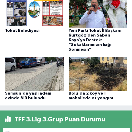
Tokat Belediyesi
Yeni Parti Tokat İl Başkanı
Kurtgöz’den Şaban
Kaya’ya Destek:
“Sokaklarımızın Işığı
Sönmesin”
Samsun'da yaşlı adam
Bolu'da 2 köy ve 1
evinde ölü bulundu
mahallede ot yangını
TFF 3.Lig 3.Grup Puan Durumu