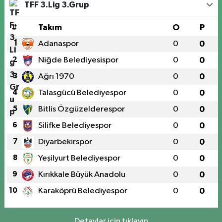
TFF 3.Lig 3.Grup
#
Takım
O
P
1
Adanaspor
0
0
2
Niğde Belediyesispor
0
0
3
Ağrı 1970
0
0
4
Talasgücü Belediyespor
0
0
5
Bitlis Özgüzelderespor
0
0
6
Silifke Belediyespor
0
0
7
Diyarbekirspor
0
0
8
Yeşilyurt Belediyespor
0
0
9
Kırıkkale Büyük Anadolu
0
0
10
Karaköprü Belediyespor
0
0
Detaylar için tıklayın