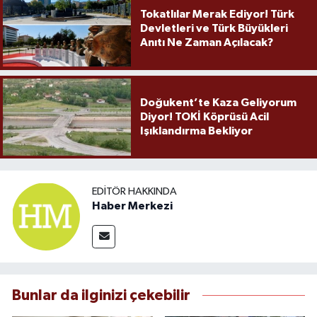
Tokatlılar Merak Ediyor! Türk
Devletleri ve Türk Büyükleri
Anıtı Ne Zaman Açılacak?
Doğukent’te Kaza Geliyorum
Diyor! TOKİ Köprüsü Acil
Işıklandırma Bekliyor
EDITÖR HAKKINDA
Haber Merkezi
Bunlar da ilginizi çekebilir