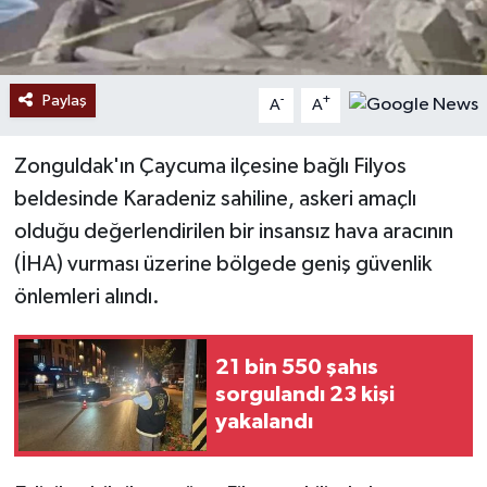
Paylaş
-
+
A
A
Zonguldak'ın Çaycuma ilçesine bağlı Filyos
beldesinde Karadeniz sahiline, askeri amaçlı
olduğu değerlendirilen bir insansız hava aracının
(İHA) vurması üzerine bölgede geniş güvenlik
önlemleri alındı.
21 bin 550 şahıs
sorgulandı 23 kişi
yakalandı