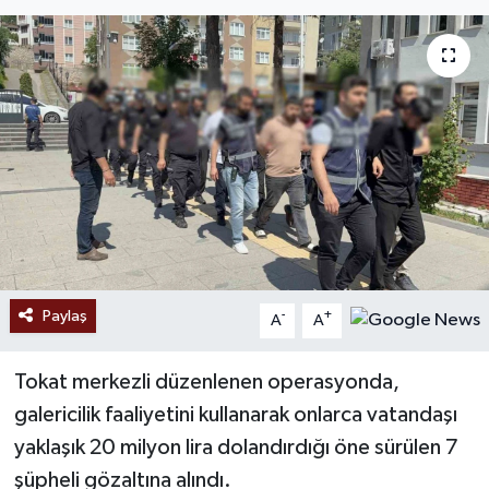
Ekonomi
Sağlık
Tokat Haber
Paylaş
-
+
A
A
Tokat merkezli düzenlenen operasyonda,
galericilik faaliyetini kullanarak onlarca vatandaşı
yaklaşık 20 milyon lira dolandırdığı öne sürülen 7
şüpheli gözaltına alındı.