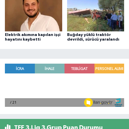
Elektrik akımına kapılan işçi
Buğday yüklü traktör
hayatını kaybetti
devrildi, sürücü yaralandı
TFF 3.Lig 3.Grup Puan Durumu