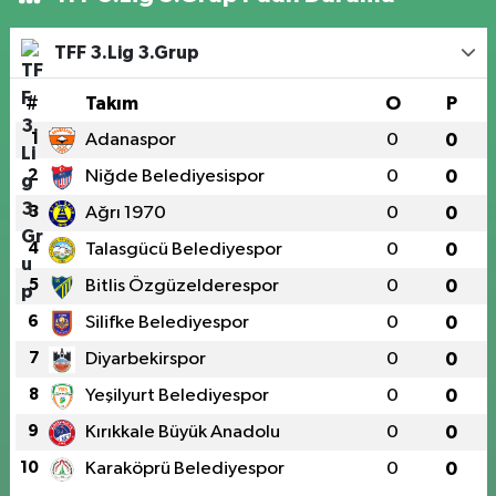
TFF 3.Lig 3.Grup
#
Takım
O
P
1
Adanaspor
0
0
2
Niğde Belediyesispor
0
0
3
Ağrı 1970
0
0
4
Talasgücü Belediyespor
0
0
5
Bitlis Özgüzelderespor
0
0
6
Silifke Belediyespor
0
0
7
Diyarbekirspor
0
0
8
Yeşilyurt Belediyespor
0
0
9
Kırıkkale Büyük Anadolu
0
0
10
Karaköprü Belediyespor
0
0