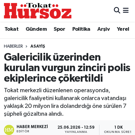
Tokat
Nöbetçi Eczaneler
Tokat
Gündem
Spor
Politika
Arşiv
Yerel
Türkiye Gündemi
Hava Durumu
HABERLER
ASAYIŞ
Gündem
Tokat Namaz Vakitleri
Galericilik üzerinden
kurulan vurgun zinciri polis
Asayiş
Trafik Durumu
ekiplerince çökertildi
Spor
Süper Lig Puan Durumu ve Fikstür
Tokat merkezli düzenlenen operasyonda,
galericilik faaliyetini kullanarak onlarca vatandaşı
Politika
Tüm Manşetler
yaklaşık 20 milyon lira dolandırdığı öne sürülen 7
şüpheli gözaltına alındı.
Tokat Spor
Son Dakika Haberleri
HABER MERKEZI
25.06.2026 - 12:59
1 DK
Eğitim
Haber Arşivi
EDITÖR
YAYINLANMA
OKUNMA SÜRESI