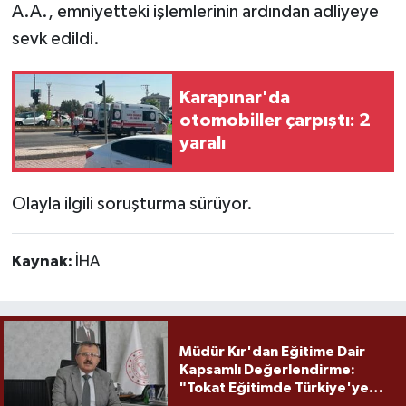
A.A., emniyetteki işlemlerinin ardından adliyeye
sevk edildi.
Karapınar'da
otomobiller çarpıştı: 2
yaralı
Olayla ilgili soruşturma sürüyor.
Kaynak:
İHA
Müdür Kır'dan Eğitime Dair
Kapsamlı Değerlendirme:
"Tokat Eğitimde Türkiye'ye
Örnek Olmaya Devam Ediyor"