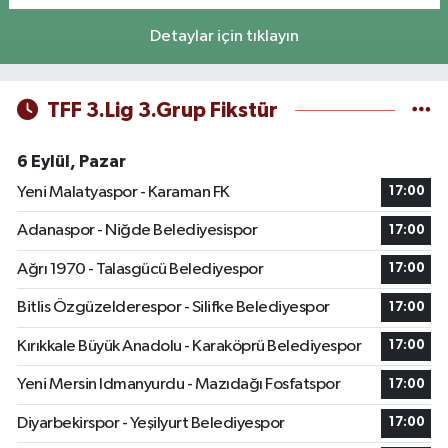
Detaylar için tıklayın
TFF 3.Lig 3.Grup Fikstür
6 Eylül, Pazar
Yeni Malatyaspor - Karaman FK
17:00
Adanaspor - Niğde Belediyesispor
17:00
Ağrı 1970 - Talasgücü Belediyespor
17:00
Bitlis Özgüzelderespor - Silifke Belediyespor
17:00
Kırıkkale Büyük Anadolu - Karaköprü Belediyespor
17:00
Yeni Mersin Idmanyurdu - Mazıdağı Fosfatspor
17:00
Diyarbekirspor - Yeşilyurt Belediyespor
17:00