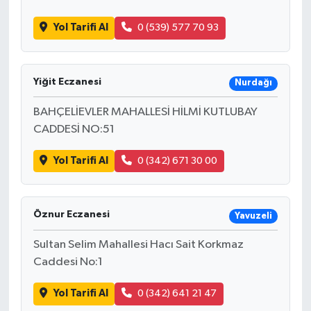
Yol Tarifi Al
0 (539) 577 70 93
Yiğit Eczanesi
Nurdağı
BAHÇELİEVLER MAHALLESİ HİLMİ KUTLUBAY
CADDESİ NO:51
Yol Tarifi Al
0 (342) 671 30 00
Öznur Eczanesi
Yavuzeli
Sultan Selim Mahallesi Hacı Sait Korkmaz
Caddesi No:1
Yol Tarifi Al
0 (342) 641 21 47