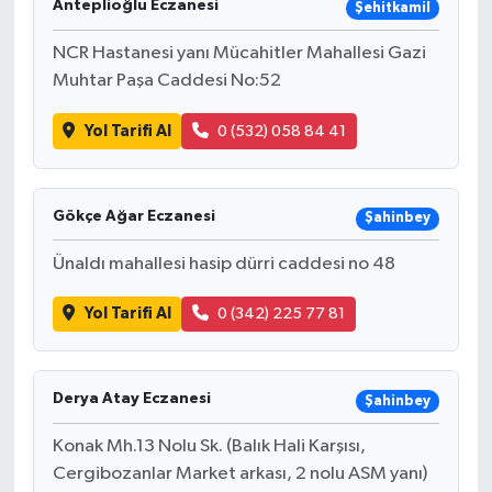
Anteplioğlu Eczanesi
Şehitkamil
NCR Hastanesi yanı Mücahitler Mahallesi Gazi
Muhtar Paşa Caddesi No:52
Yol Tarifi Al
0 (532) 058 84 41
Gökçe Ağar Eczanesi
Şahinbey
Ünaldı mahallesi hasip dürri caddesi no 48
Yol Tarifi Al
0 (342) 225 77 81
Derya Atay Eczanesi
Şahinbey
Konak Mh.13 Nolu Sk. (Balık Hali Karşısı,
Cergibozanlar Market arkası, 2 nolu ASM yanı)