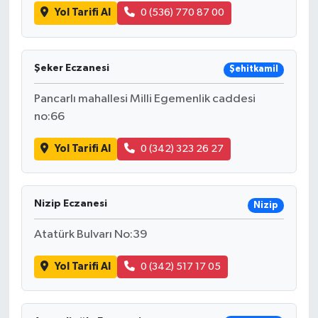
Yol Tarifi Al
0 (536) 770 87 00
Şeker Eczanesi
Şehitkamil
Pancarlı mahallesi Milli Egemenlik caddesi
no:66
Yol Tarifi Al
0 (342) 323 26 27
Nizip Eczanesi
Nizip
Atatürk Bulvarı No:39
Yol Tarifi Al
0 (342) 517 17 05