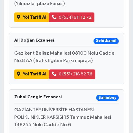
(Yılmazlar plaza karşısı)
Yol Tarifi Al
0 (534) 611 12 72
Ali Doğan Eczanesi
Şehitkamil
Gazikent Belkız Mahallesi 08100 Nolu Cadde
No:8 AA (Trafik Eğitim Parkı çaprazı)
Yol Tarifi Al
0 (551) 218 82 76
Zuhal Cengiz Eczanesi
Şahinbey
GAZİANTEP ÜNİVERSİTE HASTANESİ
POLİKLİNİKLER KARŞISI 15 Temmuz Mahallesi
148255 Nolu Cadde No:6