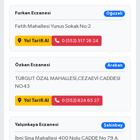
Furkan Eczanesi
Oğuzeli
Fatih Mahallesi Yunus Sokak No:2
Yol Tarifi Al
0 (552) 517 26 24
Özkan Eczanesi
Araban
TURGUT ÖZAL MAHALLESİ,CEZAEVİ CADDESİ
NO43
Yol Tarifi Al
0 (552) 624 65 27
Yalçınkaya Eczanesi
Şahinbey
İbni Sina Mahallesi 400 Nolu CADDE No 79 A