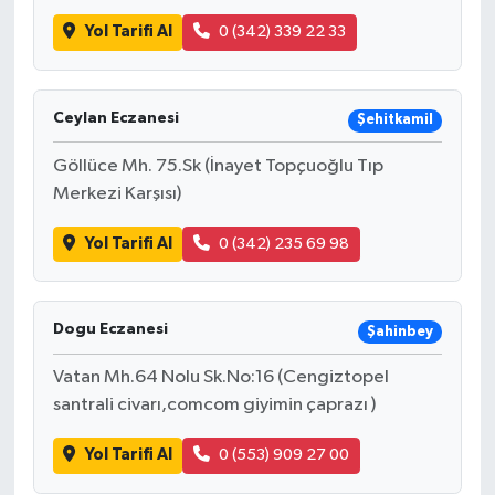
Yol Tarifi Al
0 (342) 339 22 33
Ceylan Eczanesi
Şehitkamil
Göllüce Mh. 75.Sk (İnayet Topçuoğlu Tıp
Merkezi Karşısı)
Yol Tarifi Al
0 (342) 235 69 98
Dogu Eczanesi
Şahinbey
Vatan Mh.64 Nolu Sk.No:16 (Cengiztopel
santrali civarı,comcom giyimin çaprazı )
Yol Tarifi Al
0 (553) 909 27 00