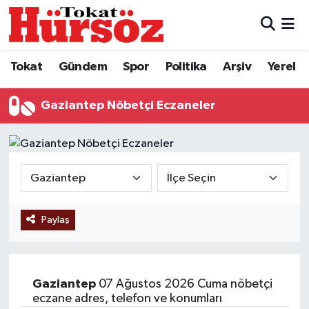
Tokat
Nöbetçi Eczaneler
Tokat
Gündem
Spor
Politika
Arşiv
Yerel
Türkiye Gündemi
Hava Durumu
Gaziantep Nöbetçi Eczaneler
Gündem
Tokat Namaz Vakitleri
Asayiş
Trafik Durumu
Spor
Süper Lig Puan Durumu ve Fikstür
Paylaş
Politika
Tüm Manşetler
Tokat Spor
Son Dakika Haberleri
Gaziantep
07 Ağustos 2026 Cuma nöbetçi
Eğitim
Haber Arşivi
eczane adres, telefon ve konumları