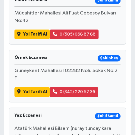
Şehitkamil
Mücahitler Mahallesi Ali Fuat Cebesoy Bulvarı
No:42
Yol Tarifi Al
0 (505) 068 87 88
Örnek Eczanesi
Şahinbey
Güneykent Mahallesi 102282 Nolu Sokak No:2
F
Yol Tarifi Al
0 (342) 220 57 36
Yaz Eczanesi
Şehitkamil
Atatürk Mahallesi Bilsem (nuray tuncay kara