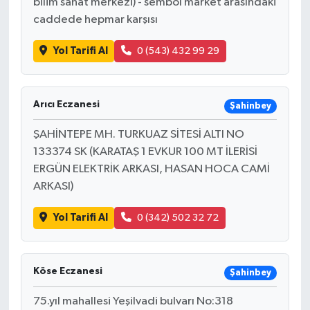
bilim sanat merkezi) - sembol market arasındaki
caddede hepmar karşısı
Yol Tarifi Al
0 (543) 432 99 29
Arıcı Eczanesi
Şahinbey
ŞAHİNTEPE MH. TURKUAZ SİTESİ ALTI NO
133374 SK (KARATAŞ 1 EVKUR 100 MT İLERİSİ
ERGÜN ELEKTRİK ARKASI, HASAN HOCA CAMİ
ARKASI)
Yol Tarifi Al
0 (342) 502 32 72
Köse Eczanesi
Şahinbey
75.yıl mahallesi Yeşilvadi bulvarı No:318