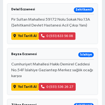
Ekonomi
Delal Eczanesi
Şehitkamil
Pir Sultan Mahallesi 59172 Nolu Sokak No:13A
Sağlık
(Şehitkamil Devlet Hastanesi Acil Çıkışı Yanı)
Tokat Haber
Yol Tarifi Al
0 (551) 833 56 08
Beyza Eczanesi
İslahiye
Cumhuriyet Mahallesi Hakkı Demirel Caddesi
No.54F İslahiye Gaziantep Merkez sağlık ocağı
karşısı
Yol Tarifi Al
0 (551) 536 26 27
Zühre Eczanesi