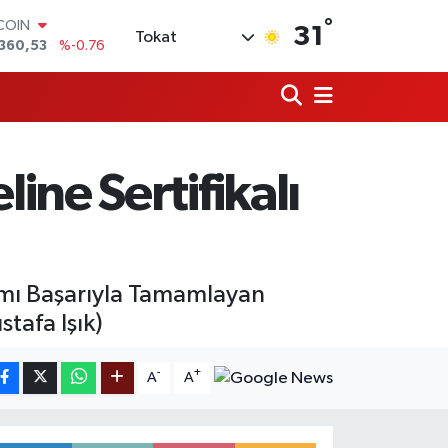
TCOIN
°
360,53
%-0.76
31
Tokat
LAR
,7069
%0.17
RO
,0265
%0.01
RLİN
1897
%0.02
AM ALTIN
ne Sertifikalı
4.81
%1.44
T100
887
%64
mı Başarıyla Tamamlayan
tafa Işık)
-
+
A
A