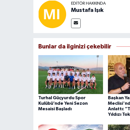
EDITÖR HAKKINDA
Mustafa Işık
Bunlar da ilginizi çekebilir
Turhal Güçyurdu Spor
Başkan Yaz
Kulübü’nde Yeni Sezon
Meclisi'nd
Mesaisi Başladı
Anlattı: "
Yıldızı To