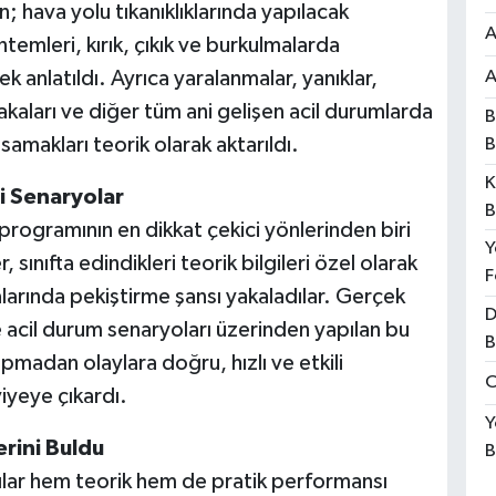
n; hava yolu tıkanıklıklarında yapılacak
A
emleri, kırık, çıkık ve burkulmalarda
k anlatıldı. Ayrıca yaralanmalar, yanıklar,
A
akaları ve diğer tüm ani gelişen acil durumlarda
B
amakları teorik olarak aktarıldı.
B
K
i Senaryolar
B
ogramının en dikkat çekici yönlerinden biri
Y
 sınıfta edindikleri teorik bilgileri özel olarak
F
larında pekiştirme şansı yakaladılar. Gerçek
D
e acil durum senaryoları üzerinden yapılan bu
B
pmadan olaylara doğru, hızlı ve etkili
O
iyeye çıkardı.
Y
erini Buldu
B
lar hem teorik hem de pratik performansı