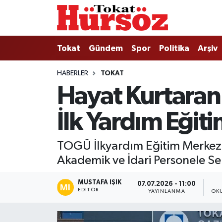
Tokat
Nöbetçi Eczaneler
Tokat
Gündem
Spor
Politika
Arşiv
Türkiye Gündemi
Hava Durumu
HABERLER
TOKAT
Hayat Kurtaran 
Gündem
Tokat Namaz Vakitleri
İlk Yardım Eğiti
Asayiş
Trafik Durumu
Spor
Süper Lig Puan Durumu ve Fikstür
TOGÜ İlkyardım Eğitim Merkez
Akademik ve İdari Personele Sert
Politika
Tüm Manşetler
MUSTAFA IŞIK
07.07.2026 - 11:00
Tokat Spor
Son Dakika Haberleri
EDITÖR
YAYINLANMA
OK
Eğitim
Haber Arşivi