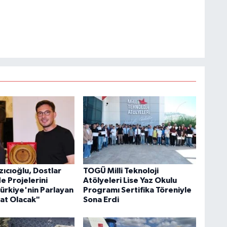
ıcıoğlu, Dostlar
TOGÜ Milli Teknoloji
e Projelerini
Atölyeleri Lise Yaz Okulu
Türkiye'nin Parlayan
Programı Sertifika Töreniyle
kat Olacak"
Sona Erdi