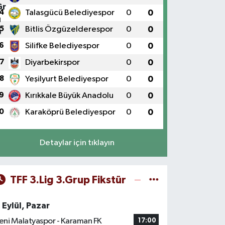
4
Talasgücü Belediyespor
0
0
5
Bitlis Özgüzelderespor
0
0
6
Silifke Belediyespor
0
0
7
Diyarbekirspor
0
0
8
Yeşilyurt Belediyespor
0
0
9
Kırıkkale Büyük Anadolu
0
0
0
Karaköprü Belediyespor
0
0
Detaylar için tıklayın
TFF 3.Lig 3.Grup Fikstür
 Eylül, Pazar
eni Malatyaspor - Karaman FK
17:00