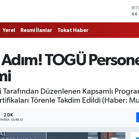
BI
64.
DO
47
EU
Yerel
Resmi İlanlar
Tokat Haber
55
STE
64,
GR
Adım! TOGÜ Personeli
657
BİS
13.
mi
i Tarafından Düzenlenen Kapsamlı Progra
ifikaları Törenle Takdim Edildi (Haber: Mus
2 DK
UNMA SÜRESI