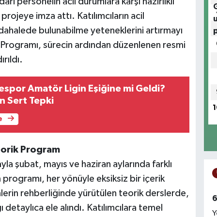
ri personelin acil durumlara karşı hazırlıklı
rojeye imza attı. Katılımcıların acil
üdahalede bulunabilme yeteneklerini artırmayı
m Programı, sürecin ardından düzenlenen resmi
ırıldı.
espor Amatör Ligin Eşiğine mi Geldi?
n Sert Tepki
1
e
eorik Program
mayla şubat, mayıs ve haziran aylarında farklı
 programı, her yönüyle eksiksiz bir içerik
erin rehberliğinde yürütülen teorik derslerde,
6
detaylıca ele alındı. Katılımcılara temel
Y