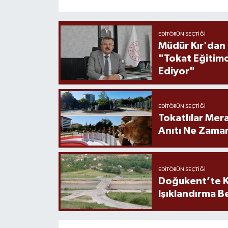
EDITÖRÜN SEÇTIĞI
Müdür Kır'dan
"Tokat Eğitim
Ediyor"
EDITÖRÜN SEÇTIĞI
Tokatlılar Mera
Anıtı Ne Zaman
EDITÖRÜN SEÇTIĞI
Doğukent’te K
Işıklandırma B