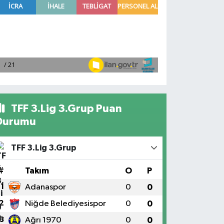
TFF 3.Lig 3.Grup Puan
Durumu
TFF 3.Lig 3.Grup
#
Takım
O
P
1
Adanaspor
0
0
2
Niğde Belediyesispor
0
0
3
Ağrı 1970
0
0