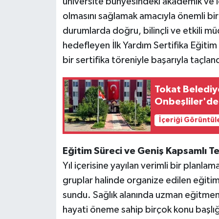
üniversite bünyesindeki akademik ve ida
olmasını sağlamak amacıyla önemli bir p
durumlarda doğru, bilinçli ve etkili m
hedefleyen İlk Yardım Sertifika Eğiti
bir sertifika töreniyle başarıyla taçland
Tokat Belediy
Onbeşliler'de
İçeriği Görüntül
Eğitim Süreci ve Geniş Kapsamlı T
Yıl içerisine yayılan verimli bir planla
gruplar halinde organize edilen eğitim
sundu. Sağlık alanında uzman eğitmenl
hayati öneme sahip birçok konu başlığı 