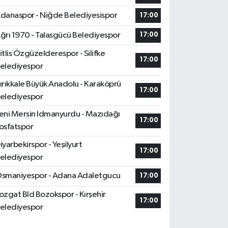
danaspor - Niğde Belediyesispor
17:00
ğrı 1970 - Talasgücü Belediyespor
17:00
itlis Özgüzelderespor - Silifke
17:00
elediyespor
ırıkkale Büyük Anadolu - Karaköprü
17:00
elediyespor
eni Mersin Idmanyurdu - Mazıdağı
17:00
osfatspor
iyarbekirspor - Yeşilyurt
17:00
elediyespor
smaniyespor - Adana Adaletgucu
17:00
ozgat Bld Bozokspor - Kırşehir
17:00
elediyespor