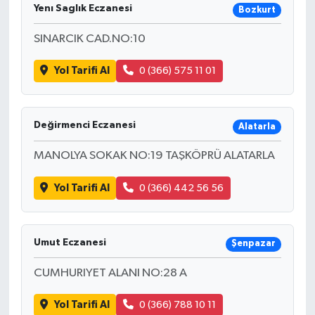
Yenı Saglık Eczanesi
Bozkurt
SINARCIK CAD.NO:10
Yol Tarifi Al
0 (366) 575 11 01
Değirmenci Eczanesi
Alatarla
MANOLYA SOKAK NO:19 TAŞKÖPRÜ ALATARLA
Yol Tarifi Al
0 (366) 442 56 56
Umut Eczanesi
Şenpazar
CUMHURIYET ALANI NO:28 A
Yol Tarifi Al
0 (366) 788 10 11