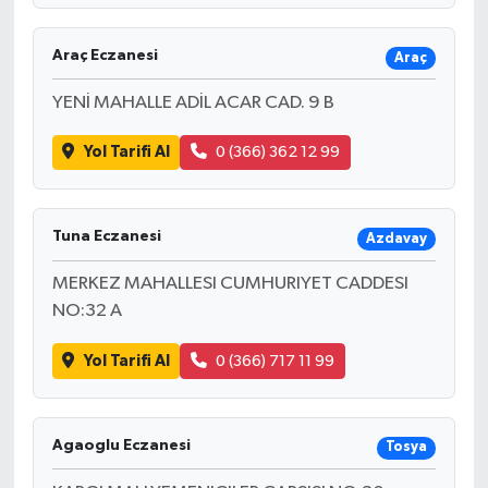
Araç Eczanesi
Araç
YENİ MAHALLE ADİL ACAR CAD. 9 B
Yol Tarifi Al
0 (366) 362 12 99
Tuna Eczanesi
Azdavay
MERKEZ MAHALLESI CUMHURIYET CADDESI
NO:32 A
Yol Tarifi Al
0 (366) 717 11 99
Agaoglu Eczanesi
Tosya