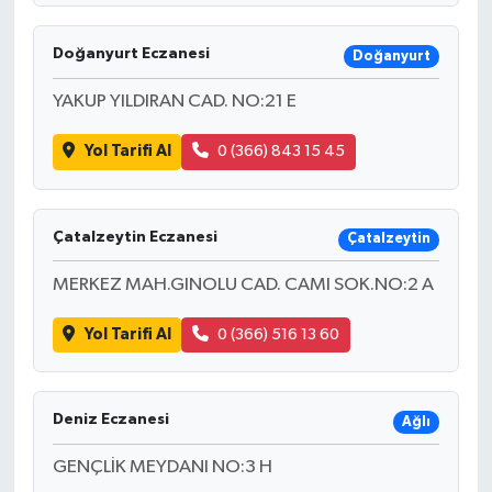
Doğanyurt Eczanesi
Doğanyurt
YAKUP YILDIRAN CAD. NO:21 E
Yol Tarifi Al
0 (366) 843 15 45
Çatalzeytin Eczanesi
Çatalzeytin
MERKEZ MAH.GINOLU CAD. CAMI SOK.NO:2 A
Yol Tarifi Al
0 (366) 516 13 60
Deniz Eczanesi
Ağlı
GENÇLİK MEYDANI NO:3 H