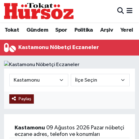
Tokat
Nöbetçi Eczaneler
Tokat
Gündem
Spor
Politika
Arşiv
Yerel
Türkiye Gündemi
Hava Durumu
Kastamonu Nöbetçi Eczaneler
Gündem
Tokat Namaz Vakitleri
Asayiş
Trafik Durumu
Spor
Süper Lig Puan Durumu ve Fikstür
Paylaş
Politika
Tüm Manşetler
Tokat Spor
Son Dakika Haberleri
Kastamonu
09 Ağustos 2026 Pazar nöbetçi
Eğitim
Haber Arşivi
eczane adres, telefon ve konumları