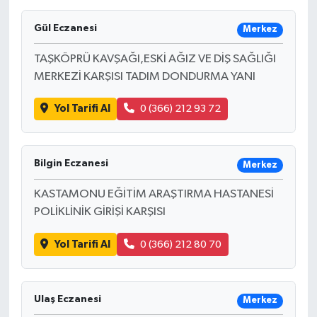
Ekonomi
Gül Eczanesi
Merkez
TAŞKÖPRÜ KAVŞAĞI,ESKİ AĞIZ VE DİŞ SAĞLIĞI
Sağlık
MERKEZİ KARŞISI TADIM DONDURMA YANI
Tokat Haber
Yol Tarifi Al
0 (366) 212 93 72
Bilgin Eczanesi
Merkez
KASTAMONU EĞİTİM ARAŞTIRMA HASTANESİ
POLİKLİNİK GİRİŞİ KARŞISI
Yol Tarifi Al
0 (366) 212 80 70
Ulaş Eczanesi
Merkez