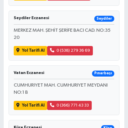
Seydiler Eczanesi
Seydiler
MERKEZ MAH. ŞEHİT ŞERİFE BACI CAD. NO:35
20
Yol Tarifi Al
0 (538) 279 36 69
Vatan Eczanesi
Pınarbaşı
CUMHURIYET MAH. CUMHURIYET MEYDANI
NO:1 B
Yol Tarifi Al
0 (366) 771 43 33
Küre Eczanesi