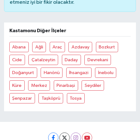
etmeniz iyi bir fikir olacaktır.
Kastamonu Diğer İlçeler
Abana
Ağli
Araç
Azdavay
Bozkurt
Cide
Çatalzeytin
Daday
Devrekani
Doğanyurt
Hanönü
İhsangazi
İnebolu
Küre
Merkez
Pinarbaşi
Seydiler
Şenpazar
Taşköprü
Tosya