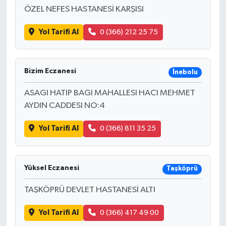
ÖZEL NEFES HASTANESİ KARŞISI
Yol Tarifi Al
0 (366) 212 25 75
Bizim Eczanesi
İnebolu
ASAGI HATIP BAGI MAHALLESI HACI MEHMET
AYDIN CADDESI NO:4
Yol Tarifi Al
0 (366) 811 35 25
Yüksel Eczanesi
Taşköprü
TAŞKÖPRÜ DEVLET HASTANESİ ALTI
Yol Tarifi Al
0 (366) 417 49 00