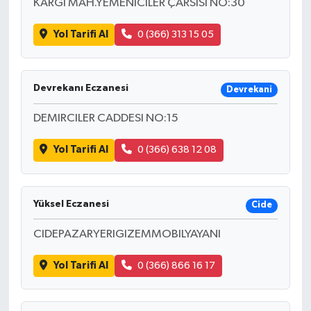
KARGI MAH.YEMENICILER ÇARSISI NO:30
Yol Tarifi Al
0 (366) 313 15 05
Devrekanı Eczanesi
Devrekani
DEMIRCILER CADDESI NO:15
Yol Tarifi Al
0 (366) 638 12 08
Yüksel Eczanesi
Cide
CIDEPAZARYERIGIZEMMOBILYAYANI
Yol Tarifi Al
0 (366) 866 16 17