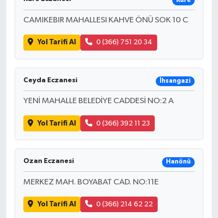
Küre
CAMIKEBIR MAHALLESI KAHVE ÖNÜ SOK 10 C
Yol Tarifi Al
0 (366) 751 20 34
Ceyda Eczanesi
İhsangazi
YENİ MAHALLE BELEDİYE CADDESİ NO:2 A
Yol Tarifi Al
0 (366) 392 11 23
Ozan Eczanesi
Hanönü
MERKEZ MAH. BOYABAT CAD. NO:11E
Yol Tarifi Al
0 (366) 214 62 22