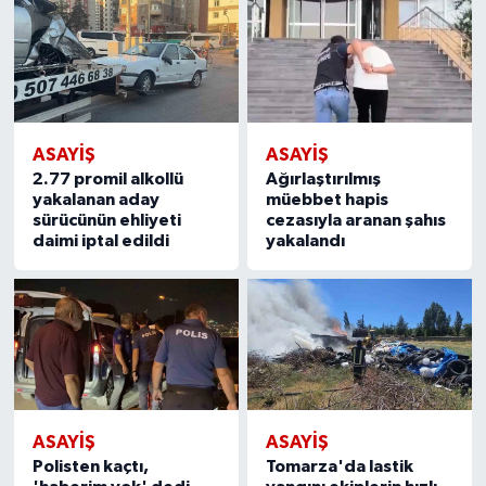
ASAYIŞ
ASAYIŞ
2.77 promil alkollü
Ağırlaştırılmış
yakalanan aday
müebbet hapis
sürücünün ehliyeti
cezasıyla aranan şahıs
daimi iptal edildi
yakalandı
ASAYIŞ
ASAYIŞ
Polisten kaçtı,
Tomarza'da lastik