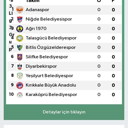
#
Takım
O
P
1
Adanaspor
0
0
2
Niğde Belediyesispor
0
0
3
Ağrı 1970
0
0
4
Talasgücü Belediyespor
0
0
5
Bitlis Özgüzelderespor
0
0
6
Silifke Belediyespor
0
0
7
Diyarbekirspor
0
0
8
Yeşilyurt Belediyespor
0
0
9
Kırıkkale Büyük Anadolu
0
0
10
Karaköprü Belediyespor
0
0
Detaylar için tıklayın