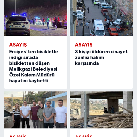
ASAYIŞ
ASAYIŞ
Erciyes'ten bisikletle
3 kişiyi öldüren cinayet
indiği sırada
zanlısı hakim
bisikletten düşen
karşısında
Melikgazi Belediyesi
Özel Kalem Müdürü
hayatını kaybetti