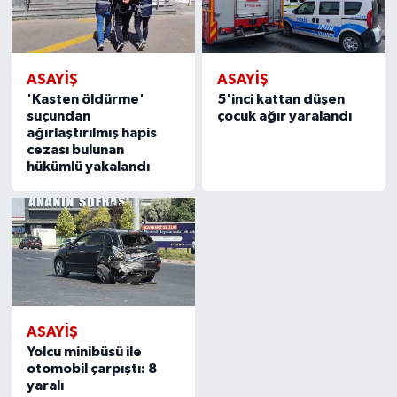
ASAYIŞ
ASAYIŞ
'Kasten öldürme'
5'inci kattan düşen
suçundan
çocuk ağır yaralandı
ağırlaştırılmış hapis
cezası bulunan
hükümlü yakalandı
ASAYIŞ
Yolcu minibüsü ile
otomobil çarpıştı: 8
yaralı