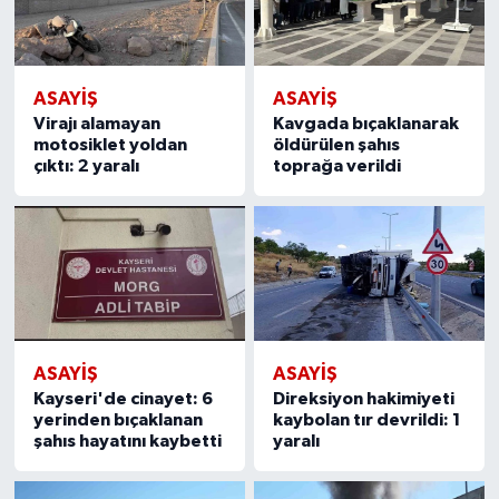
ASAYIŞ
ASAYIŞ
Virajı alamayan
Kavgada bıçaklanarak
motosiklet yoldan
öldürülen şahıs
çıktı: 2 yaralı
toprağa verildi
ASAYIŞ
ASAYIŞ
Kayseri'de cinayet: 6
Direksiyon hakimiyeti
yerinden bıçaklanan
kaybolan tır devrildi: 1
şahıs hayatını kaybetti
yaralı