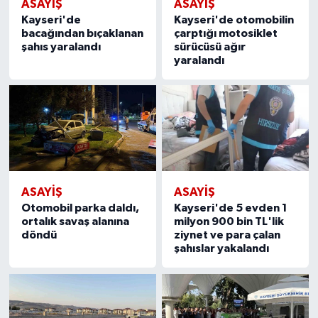
ASAYIŞ
ASAYIŞ
Kayseri'de
Kayseri'de otomobilin
bacağından bıçaklanan
çarptığı motosiklet
şahıs yaralandı
sürücüsü ağır
yaralandı
ASAYIŞ
ASAYIŞ
Otomobil parka daldı,
Kayseri'de 5 evden 1
ortalık savaş alanına
milyon 900 bin TL'lik
döndü
ziynet ve para çalan
şahıslar yakalandı