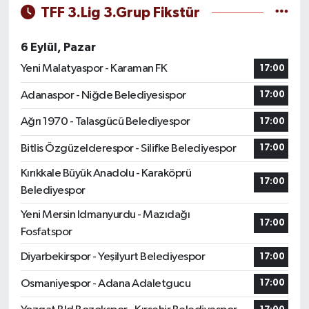
TFF 3.Lig 3.Grup Fikstür
6 Eylül, Pazar
Yeni Malatyaspor - Karaman FK
17:00
Adanaspor - Niğde Belediyesispor
17:00
Ağrı 1970 - Talasgücü Belediyespor
17:00
Bitlis Özgüzelderespor - Silifke Belediyespor
17:00
Kırıkkale Büyük Anadolu - Karaköprü
17:00
Belediyespor
Yeni Mersin Idmanyurdu - Mazıdağı
17:00
Fosfatspor
Diyarbekirspor - Yeşilyurt Belediyespor
17:00
Osmaniyespor - Adana Adaletgucu
17:00