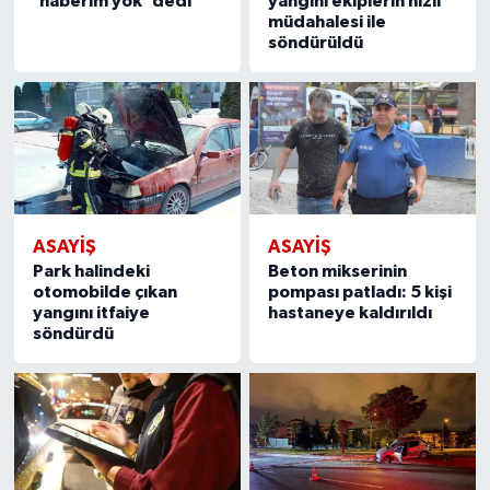
'haberim yok' dedi
yangını ekiplerin hızlı
müdahalesi ile
söndürüldü
ASAYIŞ
ASAYIŞ
Park halindeki
Beton mikserinin
otomobilde çıkan
pompası patladı: 5 kişi
yangını itfaiye
hastaneye kaldırıldı
söndürdü