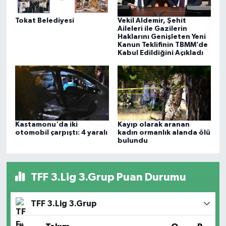
Tokat Belediyesi
Vekil Aldemir, Şehit
Aileleri ile Gazilerin
Haklarını Genişleten Yeni
Kanun Teklifinin TBMM’de
Kabul Edildiğini Açıkladı
Kastamonu'da iki
Kayıp olarak aranan
otomobil çarpıştı: 4 yaralı
kadın ormanlık alanda ölü
bulundu
TFF 3.Lig 3.Grup Puan Durumu
TFF 3.Lig 3.Grup