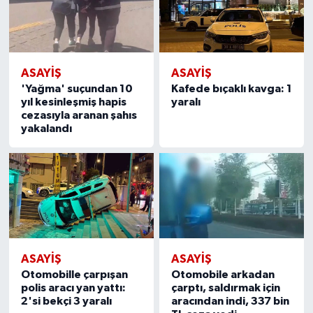
ASAYIŞ
ASAYIŞ
'Yağma' suçundan 10
Kafede bıçaklı kavga: 1
yıl kesinleşmiş hapis
yaralı
cezasıyla aranan şahıs
yakalandı
ASAYIŞ
ASAYIŞ
Otomobille çarpışan
Otomobile arkadan
polis aracı yan yattı:
çarptı, saldırmak için
2'si bekçi 3 yaralı
aracından indi, 337 bin