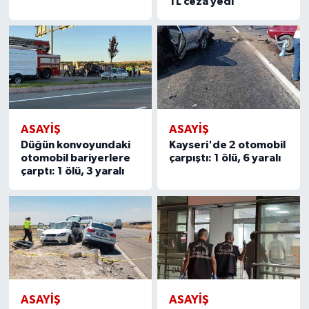
TL ceza yedi
ASAYIŞ
ASAYIŞ
Düğün konvoyundaki
Kayseri'de 2 otomobil
otomobil bariyerlere
çarpıştı: 1 ölü, 6 yaralı
çarptı: 1 ölü, 3 yaralı
ASAYIŞ
ASAYIŞ