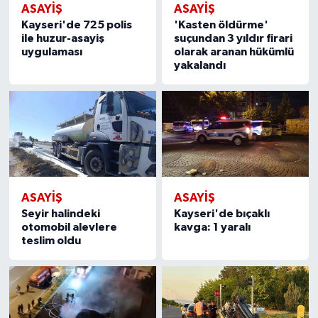
ASAYIŞ
ASAYIŞ
Kayseri'de 725 polis
'Kasten öldürme'
ile huzur-asayiş
suçundan 3 yıldır firari
uygulaması
olarak aranan hükümlü
yakalandı
ASAYIŞ
ASAYIŞ
Seyir halindeki
Kayseri'de bıçaklı
otomobil alevlere
kavga: 1 yaralı
teslim oldu