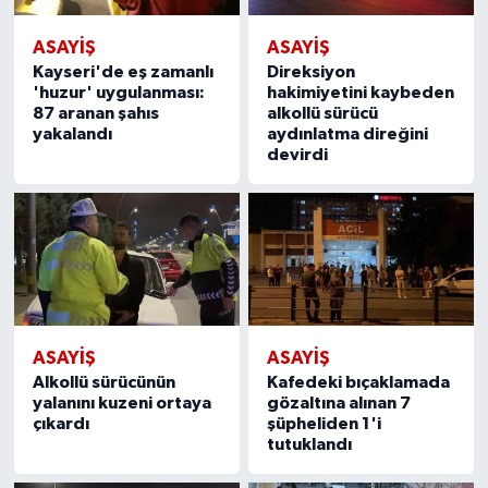
ASAYIŞ
ASAYIŞ
Kayseri'de eş zamanlı
Direksiyon
'huzur' uygulanması:
hakimiyetini kaybeden
87 aranan şahıs
alkollü sürücü
yakalandı
aydınlatma direğini
devirdi
ASAYIŞ
ASAYIŞ
Alkollü sürücünün
Kafedeki bıçaklamada
yalanını kuzeni ortaya
gözaltına alınan 7
çıkardı
şüpheliden 1'i
tutuklandı