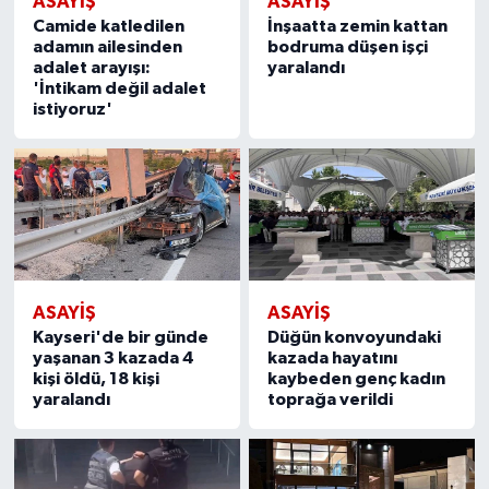
ASAYIŞ
ASAYIŞ
Camide katledilen
İnşaatta zemin kattan
adamın ailesinden
bodruma düşen işçi
adalet arayışı:
yaralandı
'İntikam değil adalet
istiyoruz'
ASAYIŞ
ASAYIŞ
Kayseri'de bir günde
Düğün konvoyundaki
yaşanan 3 kazada 4
kazada hayatını
kişi öldü, 18 kişi
kaybeden genç kadın
yaralandı
toprağa verildi