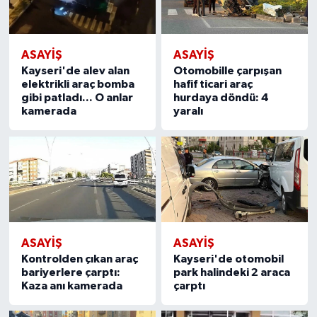
ASAYIŞ
ASAYIŞ
Kayseri'de alev alan
Otomobille çarpışan
elektrikli araç bomba
hafif ticari araç
gibi patladı... O anlar
hurdaya döndü: 4
kamerada
yaralı
ASAYIŞ
ASAYIŞ
Kontrolden çıkan araç
Kayseri'de otomobil
bariyerlere çarptı:
park halindeki 2 araca
Kaza anı kamerada
çarptı