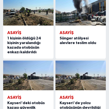
ASAYIŞ
ASAYIŞ
1 kişinin öldüğü 24
Sünger atölyesi
kişinin yaralandığı
alevlere teslim oldu
kazada otobüsün
enkazı kaldırıldı
ASAYIŞ
ASAYIŞ
Kayseri'deki otobüs
Kayseri'de yolcu
kazası güvenlik
otobüsünün devrildiği