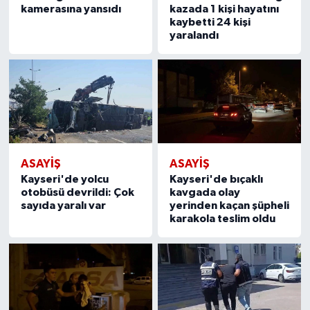
kamerasına yansıdı
kazada 1 kişi hayatını
kaybetti 24 kişi
yaralandı
ASAYIŞ
ASAYIŞ
Kayseri'de yolcu
Kayseri'de bıçaklı
otobüsü devrildi: Çok
kavgada olay
sayıda yaralı var
yerinden kaçan şüpheli
karakola teslim oldu