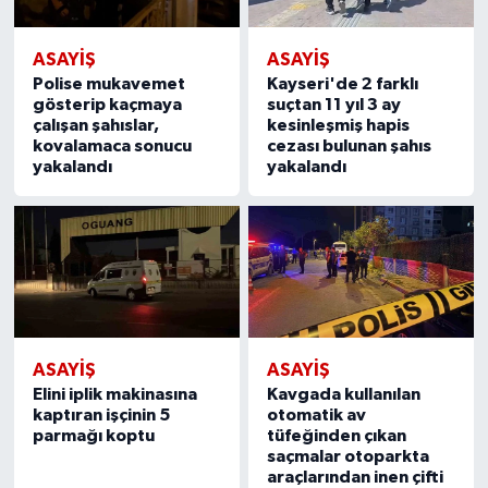
ASAYIŞ
ASAYIŞ
Polise mukavemet
Kayseri'de 2 farklı
gösterip kaçmaya
suçtan 11 yıl 3 ay
çalışan şahıslar,
kesinleşmiş hapis
kovalamaca sonucu
cezası bulunan şahıs
yakalandı
yakalandı
ASAYIŞ
ASAYIŞ
Elini iplik makinasına
Kavgada kullanılan
kaptıran işçinin 5
otomatik av
parmağı koptu
tüfeğinden çıkan
saçmalar otoparkta
araçlarından inen çifti