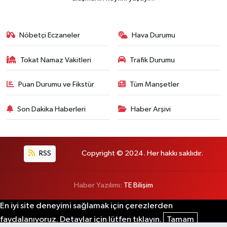
Nöbetçi Eczaneler
Hava Durumu
Tokat Namaz Vakitleri
Trafik Durumu
Puan Durumu ve Fikstür
Tüm Manşetler
Son Dakika Haberleri
Haber Arşivi
RSS
Copyright © 2024. Her hakkı saklıdır.
Haber Yazılımı:
TE Bilişim
En iyi site deneyimi sağlamak için çerezlerden
faydalanıyoruz. Detaylar için lütfen tıklayın.
Tamam