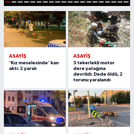
1
2
3
4
5
6
7
8
9
10
11
12
13
14
15
16
17
18
19
20
Ekonomi
Sağlık
Tokat Haber
ASAYIŞ
ASAYIŞ
'Kız meselesinde' kan
3 tekerlekli motor
aktı: 2 yaralı
dere yatağına
devrildi: Dede öldü, 2
torunu yaralandı