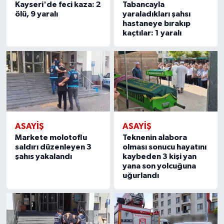
Kayseri'de feci kaza: 2
Tabancayla
ölü, 9 yaralı
yaraladıkları şahsı
hastaneye bırakıp
kaçtılar: 1 yaralı
ASAYIŞ
ASAYIŞ
Markete molotoflu
Teknenin alabora
saldırı düzenleyen 3
olması sonucu hayatını
şahıs yakalandı
kaybeden 3 kişi yan
yana son yolcuğuna
uğurlandı