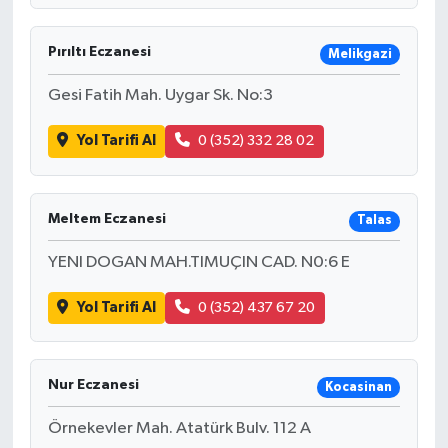
Pırıltı Eczanesi
Melikgazi
Gesi Fatih Mah. Uygar Sk. No:3
Yol Tarifi Al
0 (352) 332 28 02
Meltem Eczanesi
Talas
YENI DOGAN MAH.TIMUÇIN CAD. N0:6 E
Yol Tarifi Al
0 (352) 437 67 20
Nur Eczanesi
Kocasinan
Örnekevler Mah. Atatürk Bulv. 112 A