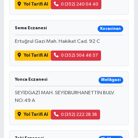
Yol Tarifi Al
0 (352) 240 04 40
Sema Eczanesi
Kocasinan
Ertuğrul Gazi Mah. Hakikat Cad. 92 C
Yol Tarifi Al
0 (352) 504 46 57
Yonca Eczanesi
Melikgazi
SEYİDGAZİ MAH. SEYİDBURHANETTİN BULV.
NO:49 A
Yol Tarifi Al
0 (352) 222 28 38