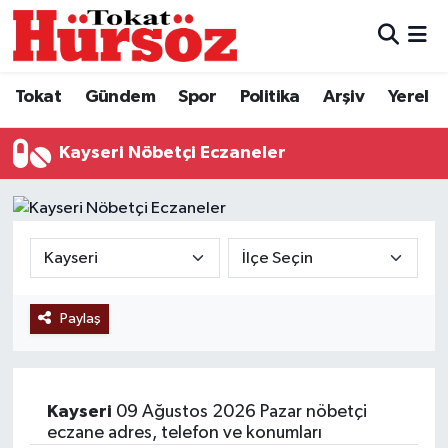
Tokat
Nöbetçi Eczaneler
Tokat
Gündem
Spor
Politika
Arşiv
Yerel
Türkiye Gündemi
Hava Durumu
Kayseri Nöbetçi Eczaneler
Gündem
Tokat Namaz Vakitleri
Asayiş
Trafik Durumu
Spor
Süper Lig Puan Durumu ve Fikstür
Paylaş
Politika
Tüm Manşetler
Tokat Spor
Son Dakika Haberleri
Kayseri
09 Ağustos 2026 Pazar nöbetçi
Eğitim
Haber Arşivi
eczane adres, telefon ve konumları