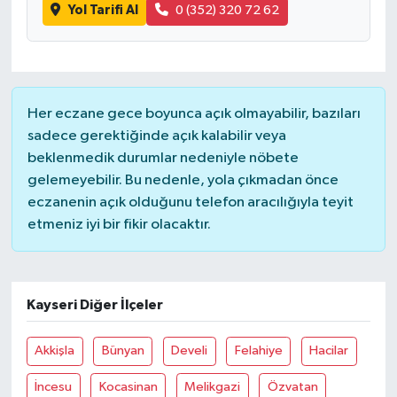
Yol Tarifi Al
0 (352) 320 72 62
Her eczane gece boyunca açık olmayabilir, bazıları
sadece gerektiğinde açık kalabilir veya
beklenmedik durumlar nedeniyle nöbete
gelemeyebilir. Bu nedenle, yola çıkmadan önce
eczanenin açık olduğunu telefon aracılığıyla teyit
etmeniz iyi bir fikir olacaktır.
Kayseri Diğer İlçeler
Akkişla
Bünyan
Develi
Felahiye
Hacilar
İncesu
Kocasinan
Melikgazi
Özvatan