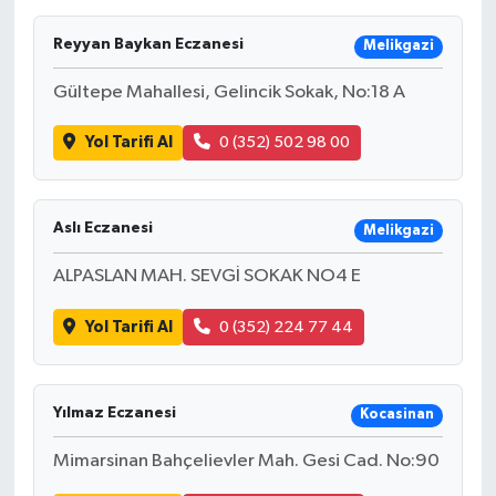
Ekonomi
Reyyan Baykan Eczanesi
Melikgazi
Gültepe Mahallesi, Gelincik Sokak, No:18 A
Sağlık
Yol Tarifi Al
0 (352) 502 98 00
Tokat Haber
Aslı Eczanesi
Melikgazi
ALPASLAN MAH. SEVGİ SOKAK NO4 E
Yol Tarifi Al
0 (352) 224 77 44
Yılmaz Eczanesi
Kocasinan
Mimarsinan Bahçelievler Mah. Gesi Cad. No:90