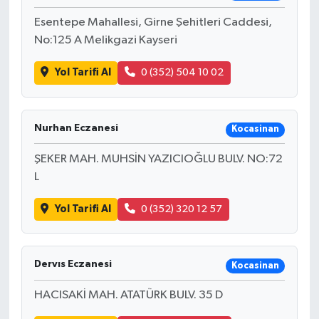
Esentepe Mahallesi, Girne Şehitleri Caddesi,
No:125 A Melikgazi Kayseri
Yol Tarifi Al
0 (352) 504 10 02
Nurhan Eczanesi
Kocasinan
ŞEKER MAH. MUHSİN YAZICIOĞLU BULV. NO:72
L
Yol Tarifi Al
0 (352) 320 12 57
Dervıs Eczanesi
Kocasinan
HACISAKİ MAH. ATATÜRK BULV. 35 D