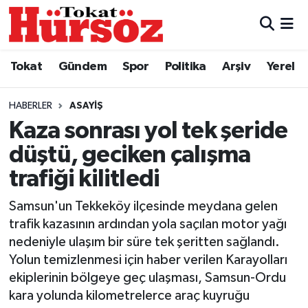
Tokat
Nöbetçi Eczaneler
Tokat
Gündem
Spor
Politika
Arşiv
Yerel
Türkiye Gündemi
Hava Durumu
HABERLER
ASAYIŞ
Gündem
Tokat Namaz Vakitleri
Kaza sonrası yol tek şeride
düştü, geciken çalışma
Asayiş
Trafik Durumu
trafiği kilitledi
Spor
Süper Lig Puan Durumu ve Fikstür
Samsun'un Tekkeköy ilçesinde meydana gelen
trafik kazasının ardından yola saçılan motor yağı
Politika
Tüm Manşetler
nedeniyle ulaşım bir süre tek şeritten sağlandı.
Yolun temizlenmesi için haber verilen Karayolları
Tokat Spor
Son Dakika Haberleri
ekiplerinin bölgeye geç ulaşması, Samsun-Ordu
kara yolunda kilometrelerce araç kuyruğu
Eğitim
Haber Arşivi