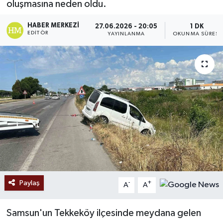
oluşmasına neden oldu.
Ekonomi
HABER MERKEZI
27.06.2026 - 20:05
1 DK
EDITÖR
YAYINLANMA
OKUNMA SÜRESI
Sağlık
Tokat Haber
Paylaş
-
+
A
A
Samsun'un Tekkeköy ilçesinde meydana gelen