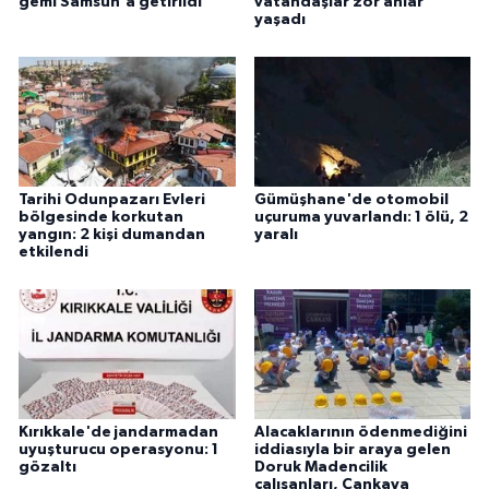
gemi Samsun'a getirildi
vatandaşlar zor anlar
yaşadı
Tarihi Odunpazarı Evleri
Gümüşhane'de otomobil
bölgesinde korkutan
uçuruma yuvarlandı: 1 ölü, 2
yangın: 2 kişi dumandan
yaralı
etkilendi
Kırıkkale'de jandarmadan
Alacaklarının ödenmediğini
uyuşturucu operasyonu: 1
iddiasıyla bir araya gelen
gözaltı
Doruk Madencilik
çalışanları, Çankaya