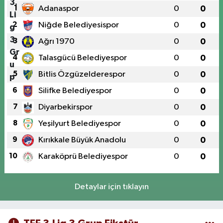
1
Adanaspor
0
0
2
Niğde Belediyesispor
0
0
3
Ağrı 1970
0
0
4
Talasgücü Belediyespor
0
0
5
Bitlis Özgüzelderespor
0
0
6
Silifke Belediyespor
0
0
7
Diyarbekirspor
0
0
8
Yeşilyurt Belediyespor
0
0
9
Kırıkkale Büyük Anadolu
0
0
10
Karaköprü Belediyespor
0
0
Detaylar için tıklayın