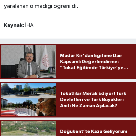
yaralanan olmadığı öğrenildi.
Kaynak:
İHA
Müdür Kır'dan Eğitime Dair
Kapsamlı Değerlendirme:
"Tokat Eğitimde Türkiye'ye
Örnek Olmaya Devam Ediyor"
Tokatlılar Merak Ediyor! Türk
Devletleri ve Türk Büyükleri
Anıtı Ne Zaman Açılacak?
Doğukent’te Kaza Geliyorum