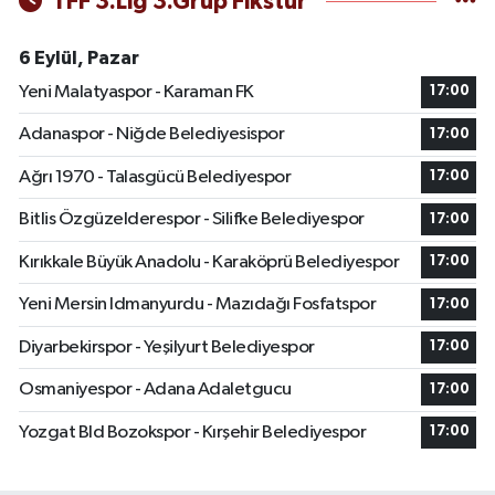
TFF 3.Lig 3.Grup Fikstür
6 Eylül, Pazar
Yeni Malatyaspor - Karaman FK
17:00
Adanaspor - Niğde Belediyesispor
17:00
Ağrı 1970 - Talasgücü Belediyespor
17:00
Bitlis Özgüzelderespor - Silifke Belediyespor
17:00
Kırıkkale Büyük Anadolu - Karaköprü Belediyespor
17:00
Yeni Mersin Idmanyurdu - Mazıdağı Fosfatspor
17:00
Diyarbekirspor - Yeşilyurt Belediyespor
17:00
Osmaniyespor - Adana Adaletgucu
17:00
Yozgat Bld Bozokspor - Kırşehir Belediyespor
17:00