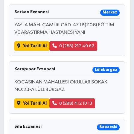
Ekonomi
Serkan Eczanesi
Merkez
YAYLA MAH. ÇAMLIK CAD. 47 1B(Z06) EĞİTİM
Sağlık
VE ARAŞTIRMA HASTANESİ YANI
Tokat Haber
Yol Tarifi Al
0 (288) 212 49 62
Karapınar Eczanesi
Lüleburgaz
KOCASINAN MAHALLESI OKULLAR SOKAK
NO:23-A LÜLEBURGAZ
Yol Tarifi Al
0 (288) 412 10 13
Sıla Eczanesi
Babaeski