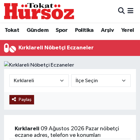
Tokat
Nöbetçi Eczaneler
Tokat
Gündem
Spor
Politika
Arşiv
Yerel
Türkiye Gündemi
Hava Durumu
Kırklareli Nöbetçi Eczaneler
Gündem
Tokat Namaz Vakitleri
Asayiş
Trafik Durumu
Spor
Süper Lig Puan Durumu ve Fikstür
Paylaş
Politika
Tüm Manşetler
Tokat Spor
Son Dakika Haberleri
Kırklareli
09 Ağustos 2026 Pazar nöbetçi
Eğitim
Haber Arşivi
eczane adres, telefon ve konumları