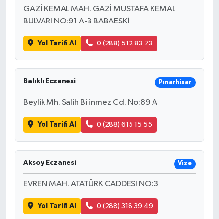
GAZİ KEMAL MAH. GAZİ MUSTAFA KEMAL
BULVARI NO:91 A-B BABAESKİ
Yol Tarifi Al
0 (288) 512 83 73
Balıklı Eczanesi
Pınarhisar
Beylik Mh. Salih Bilinmez Cd. No:89 A
Yol Tarifi Al
0 (288) 615 15 55
Aksoy Eczanesi
Vize
EVREN MAH. ATATÜRK CADDESI NO:3
Yol Tarifi Al
0 (288) 318 39 49