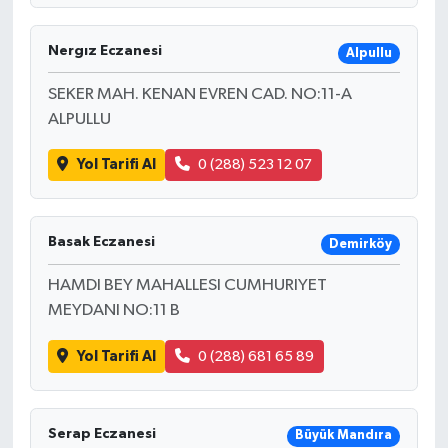
Nergız Eczanesi
Alpullu
SEKER MAH. KENAN EVREN CAD. NO:11-A
ALPULLU
Yol Tarifi Al
0 (288) 523 12 07
Basak Eczanesi
Demirköy
HAMDI BEY MAHALLESI CUMHURIYET
MEYDANI NO:11 B
Yol Tarifi Al
0 (288) 681 65 89
Serap Eczanesi
Büyük Mandıra