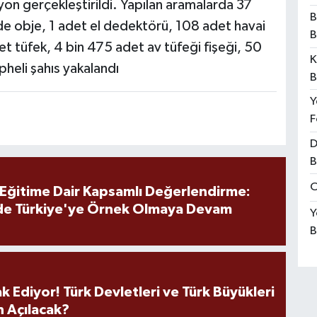
on gerçekleştirildi. Yapılan aramalarda 37
B
inde obje, 1 adet el dedektörü, 108 adet havai
B
et tüfek, 4 bin 475 adet av tüfeği fişeği, 50
K
üpheli şahıs yakalandı
B
Y
F
D
B
O
 Eğitime Dair Kapsamlı Değerlendirme:
de Türkiye'ye Örnek Olmaya Devam
Y
B
k Ediyor! Türk Devletleri ve Türk Büyükleri
 Açılacak?