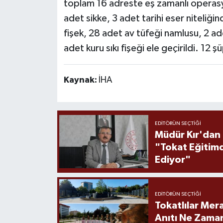
toplam 16 adreste eş zamanlı operasy
adet sikke, 3 adet tarihi eser niteliğ
fişek, 28 adet av tüfeği namlusu, 2 ad
adet kuru sıkı fişeği ele geçirildi. 12 ş
Kaynak:
İHA
EDITÖRÜN SEÇTIĞI
Müdür Kır'dan
"Tokat Eğitim
Ediyor"
EDITÖRÜN SEÇTIĞI
Tokatlılar Mera
Anıtı Ne Zaman