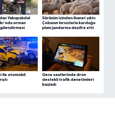
dan Yakupabdal
Sürünün içinden ihanet çıktı:
rkı'nda orman
Çobanın hırsızlarla kurduğu
lgilendirmesi
planı jandarma deşifre etti
si ile otomobil
Gece saatlerinde dron
ıştı
destekli trafik denetimleri
başladı