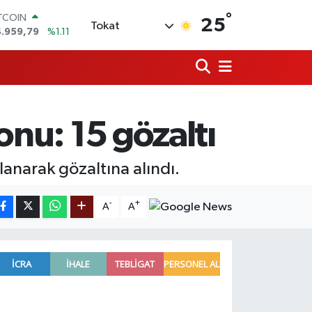
°
ITCOIN
25
Tokat
4.959,79
%1.11
OLAR
7,7436
%0.18
URO
5,2510
%0.32
ERLİN
,4811
%0.38
onu: 15 gözaltı
RAM ALTIN
660.55
%0.03
ST100
lanarak gözaltına alındı.
.779
%-14
-
+
A
A