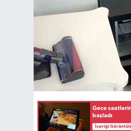
Ekonomi
Sağlık
Tokat Haber
Gece saatleri
başladı
İçeriği Görüntül