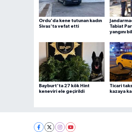
Ordu'da kene tutunan kadın
Jandarma
Sivas'ta vefat etti
Tabiat Pa
yangını bi
Bayburt'ta 27 kök Hint
Ticari tak
keneviri ele geçirildi
kazaya kar