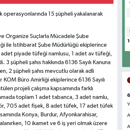
ık operasyonlarında 15 şüpheli yakalanarak
ve Organize Suçlarla Mücadele Şube
1
i ile İstihbarat Şube Müdürlüğü ekiplerince
adet piyade tüfeği namlusu, 1 adet av tüfeği,
di. 3 şüpheli şahıs hakkında 6136 Sayılı Kanuna
en, 2 şüpheli şahıs mevcutlu olarak adli
r KOM Büro Amirliği ekiplerince 6136 Sayılı
ülen projeli çalışma kapsamında farklı
6
alamada toplam 1 adet tabanca, 3 adet namlu,
Y
ör, 705 adet fişek, 8 adet tüfek, 17 adet tüfek
kapsamında Konya, Burdur, Afyonkarahisar,
A
alanırken, 10 ikamet ve 6 iş yeri olmak üzere
A