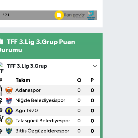
TFF 3.Lig 3.Grup Puan
Durumu
TFF 3.Lig 3.Grup
#
Takım
O
P
1
Adanaspor
0
0
2
Niğde Belediyesispor
0
0
3
Ağrı 1970
0
0
4
Talasgücü Belediyespor
0
0
5
Bitlis Özgüzelderespor
0
0