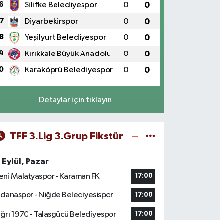
6
Silifke Belediyespor
0
0
7
Diyarbekirspor
0
0
8
Yeşilyurt Belediyespor
0
0
9
Kırıkkale Büyük Anadolu
0
0
0
Karaköprü Belediyespor
0
0
Detaylar için tıklayın
TFF 3.Lig 3.Grup Fikstür
 Eylül, Pazar
eni Malatyaspor - Karaman FK
17:00
danaspor - Niğde Belediyesispor
17:00
ğrı 1970 - Talasgücü Belediyespor
17:00