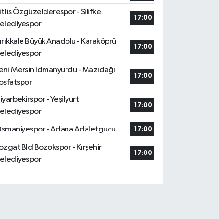
itlis Özgüzelderespor - Silifke
17:00
elediyespor
ırıkkale Büyük Anadolu - Karaköprü
17:00
elediyespor
eni Mersin Idmanyurdu - Mazıdağı
17:00
osfatspor
iyarbekirspor - Yeşilyurt
17:00
elediyespor
smaniyespor - Adana Adaletgucu
17:00
ozgat Bld Bozokspor - Kırşehir
17:00
elediyespor