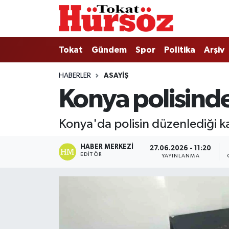
Tokat
Nöbetçi Eczaneler
Tokat
Gündem
Spor
Politika
Arşiv
Türkiye Gündemi
Hava Durumu
HABERLER
ASAYIŞ
Konya polisinde
Gündem
Tokat Namaz Vakitleri
Asayiş
Trafik Durumu
Konya'da polisin düzenlediği ka
Spor
Süper Lig Puan Durumu ve Fikstür
HABER MERKEZI
27.06.2026 - 11:20
EDITÖR
YAYINLANMA
Politika
Tüm Manşetler
Tokat Spor
Son Dakika Haberleri
Eğitim
Haber Arşivi