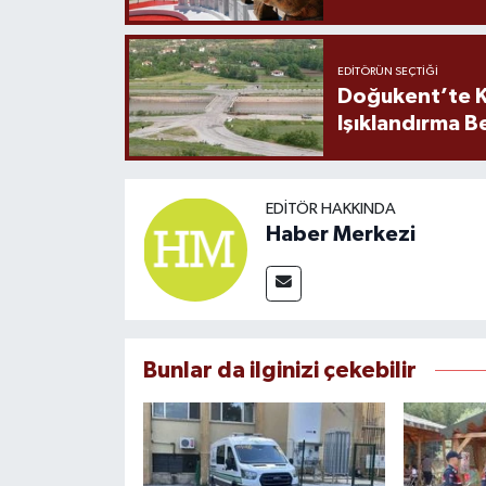
EDITÖRÜN SEÇTIĞI
Doğukent’te K
Işıklandırma B
EDITÖR HAKKINDA
Haber Merkezi
Bunlar da ilginizi çekebilir