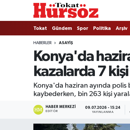
Tokat
Nöbetçi Eczaneler
Tokat
Gündem
Spor
Politika
Arşiv
Türkiye Gündemi
Hava Durumu
HABERLER
ASAYIŞ
Konya'da hazira
Gündem
Tokat Namaz Vakitleri
kazalarda 7 kişi
Asayiş
Trafik Durumu
Spor
Süper Lig Puan Durumu ve Fikstür
Konya'da haziran ayında polis b
kaybederken, bin 263 kişi yaral
Politika
Tüm Manşetler
HABER MERKEZI
09.07.2026 - 15:24
Tokat Spor
Son Dakika Haberleri
EDITÖR
YAYINLANMA
Eğitim
Haber Arşivi