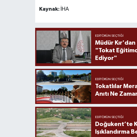
Kaynak:
İHA
EDITÖRÜN SEÇTIĞI
Müdür Kır'dan
"Tokat Eğitim
Ediyor"
EDITÖRÜN SEÇTIĞI
Tokatlılar Mera
Anıtı Ne Zaman
EDITÖRÜN SEÇTIĞI
Doğukent’te K
Işıklandırma B