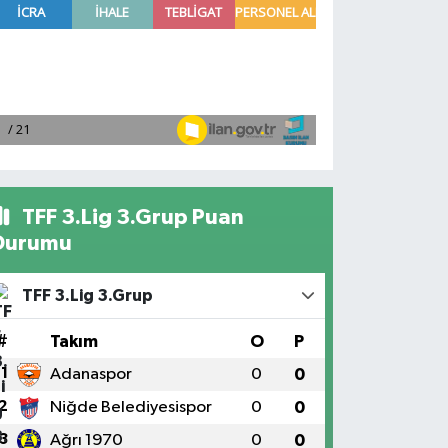
TFF 3.Lig 3.Grup Puan
Durumu
TFF 3.Lig 3.Grup
#
Takım
O
P
1
Adanaspor
0
0
2
Niğde Belediyesispor
0
0
3
Ağrı 1970
0
0