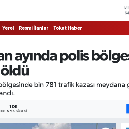
B
6
D
4
Yerel
Resmi İlanlar
Tokat Haber
E
5
ST
64
n ayında polis bölge
G
6
Bİ
 öldü
13
ölgesinde bin 781 trafik kazası meydana ge
andı.
1 DK
OKUNMA SÜRESI