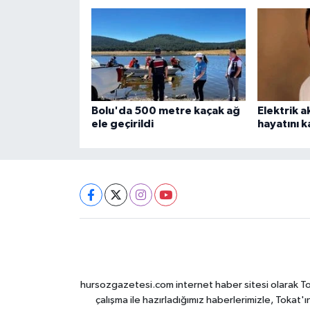
Bolu'da 500 metre kaçak ağ
Elektrik a
ele geçirildi
hayatını k
hursozgazetesi.com internet haber sitesi olarak Tokat
çalışma ile hazırladığımız haberlerimizle, Tokat'ın