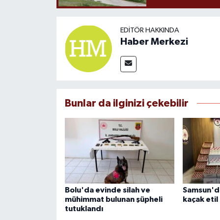
EDITÖR HAKKINDA
Haber Merkezi
Bunlar da ilginizi çekebilir
Bolu'da evinde silah ve
Samsun'da
mühimmat bulunan şüpheli
kaçak etil 
tutuklandı