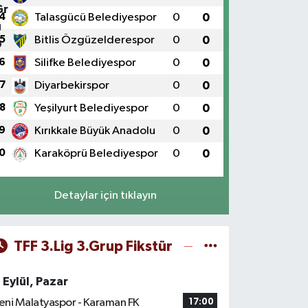
4
Talasgücü Belediyespor
0
0
5
Bitlis Özgüzelderespor
0
0
6
Silifke Belediyespor
0
0
7
Diyarbekirspor
0
0
8
Yeşilyurt Belediyespor
0
0
9
Kırıkkale Büyük Anadolu
0
0
0
Karaköprü Belediyespor
0
0
Detaylar için tıklayın
TFF 3.Lig 3.Grup Fikstür
 Eylül, Pazar
eni Malatyaspor - Karaman FK
17:00