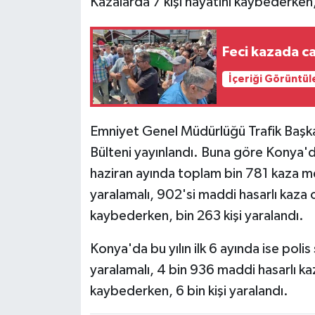
Kazalarda 7 kişi hayatını kaybederken, 
Feci kazada c
İçeriği Görüntül
Emniyet Genel Müdürlüğü Trafik Başkanl
Bülteni yayınlandı. Buna göre Konya'd
haziran ayında toplam bin 781 kaza m
yaralamalı, 902'si maddi hasarlı kaza o
kaybederken, bin 263 kişi yaralandı.
Konya'da bu yılın ilk 6 ayında ise poli
yaralamalı, 4 bin 936 maddi hasarlı ka
kaybederken, 6 bin kişi yaralandı.