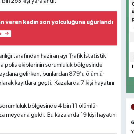
bin 263 kişi yaralandı.
an veren kadın son yolculuğuna uğurlandı
e
ığı tarafından haziran ayı Trafik İstatistik
a polis ekiplerinin sorumluluk bölgesinde
1
eydana gelirken, bunlardan 879'u ölümlü-
larak kayıtlara geçti. Kazalarda 7 kişi hayatını
s sorumluluk bölgesinde 4 bin 11 ölümlü-
za meydana geldi. Bu kazalarda 19 kişi hayatını
6
Y