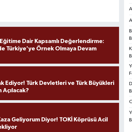
A
A
B
B
 Eğitime Dair Kapsamlı Değerlendirme:
de Türkiye'ye Örnek Olmaya Devam
K
B
Y
F
k Ediyor! Türk Devletleri ve Türk Büyükleri
D
 Açılacak?
B
O
Y
aza Geliyorum Diyor! TOKİ Köprüsü Acil
B
ekliyor