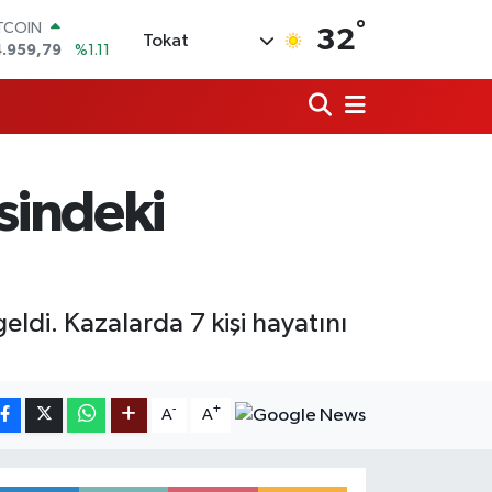
°
ITCOIN
32
Tokat
4.959,79
%1.11
OLAR
7,7436
%0.18
URO
5,2510
%0.32
ERLİN
,4811
%0.38
sindeki
RAM ALTIN
660.55
%0.03
ST100
.779
%-14
ldi. Kazalarda 7 kişi hayatını
-
+
A
A