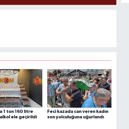
 1 ton 160 litre
Feci kazada can veren kadın
alkol ele geçirildi
son yolculuğuna uğurlandı