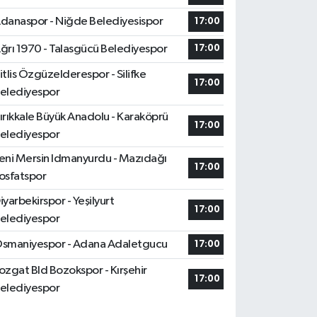
danaspor - Niğde Belediyesispor
17:00
ğrı 1970 - Talasgücü Belediyespor
17:00
itlis Özgüzelderespor - Silifke
17:00
elediyespor
ırıkkale Büyük Anadolu - Karaköprü
17:00
elediyespor
eni Mersin Idmanyurdu - Mazıdağı
17:00
osfatspor
iyarbekirspor - Yeşilyurt
17:00
elediyespor
smaniyespor - Adana Adaletgucu
17:00
ozgat Bld Bozokspor - Kırşehir
17:00
elediyespor