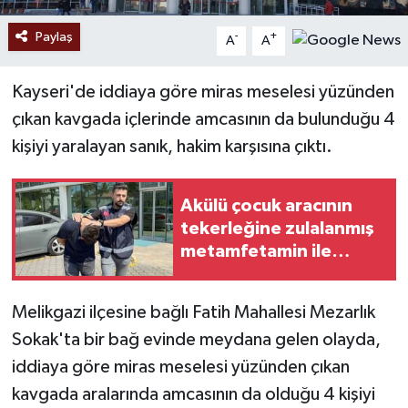
Paylaş
-
+
A
A
Kayseri'de iddiaya göre miras meselesi yüzünden
çıkan kavgada içlerinde amcasının da bulunduğu 4
kişiyi yaralayan sanık, hakim karşısına çıktı.
Akülü çocuk aracının
tekerleğine zulalanmış
metamfetamin ile
yakalanan şahıs
tutuklandı
Melikgazi ilçesine bağlı Fatih Mahallesi Mezarlık
Sokak'ta bir bağ evinde meydana gelen olayda,
iddiaya göre miras meselesi yüzünden çıkan
kavgada aralarında amcasının da olduğu 4 kişiyi