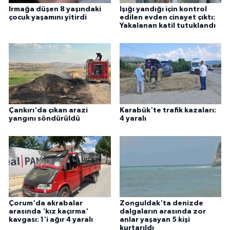
Irmağa düşen 8 yaşındaki
Işığı yandığı için kontrol
çocuk yaşamını yitirdi
edilen evden cinayet çıktı:
Yakalanan katil tutuklandı
Çankırı'da çıkan arazi
Karabük'te trafik kazaları:
yangını söndürüldü
4 yaralı
Çorum'da akrabalar
Zonguldak'ta denizde
arasında 'kız kaçırma'
dalgaların arasında zor
kavgası: 1'i ağır 4 yaralı
anlar yaşayan 5 kişi
kurtarıldı