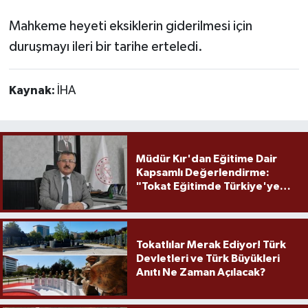
Mahkeme heyeti eksiklerin giderilmesi için
duruşmayı ileri bir tarihe erteledi.
Kaynak:
İHA
Müdür Kır'dan Eğitime Dair
Kapsamlı Değerlendirme:
"Tokat Eğitimde Türkiye'ye
Örnek Olmaya Devam Ediyor"
Tokatlılar Merak Ediyor! Türk
Devletleri ve Türk Büyükleri
Anıtı Ne Zaman Açılacak?