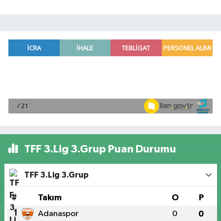
TFF 3.Lig 3.Grup Puan Durumu
TFF 3.Lig 3.Grup
#
Takım
O
P
1
Adanaspor
0
0