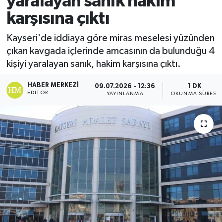
yaralayan sanık hakim
karşısına çıktı
Ekonomi
Kayseri'de iddiaya göre miras meselesi yüzünden
Sağlık
çıkan kavgada içlerinde amcasının da bulunduğu 4
kişiyi yaralayan sanık, hakim karşısına çıktı.
Tokat Haber
HABER MERKEZI
09.07.2026 - 12:36
1 DK
EDITÖR
YAYINLANMA
OKUNMA SÜRESI