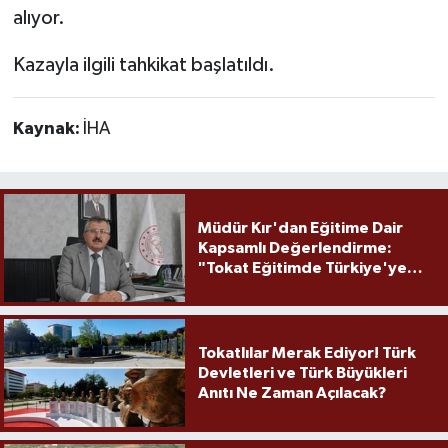
alıyor.
Kazayla ilgili tahkikat başlatıldı.
Kaynak:
İHA
Müdür Kır'dan Eğitime Dair
Kapsamlı Değerlendirme:
"Tokat Eğitimde Türkiye'ye
Örnek Olmaya Devam Ediyor"
Tokatlılar Merak Ediyor! Türk
Devletleri ve Türk Büyükleri
Anıtı Ne Zaman Açılacak?