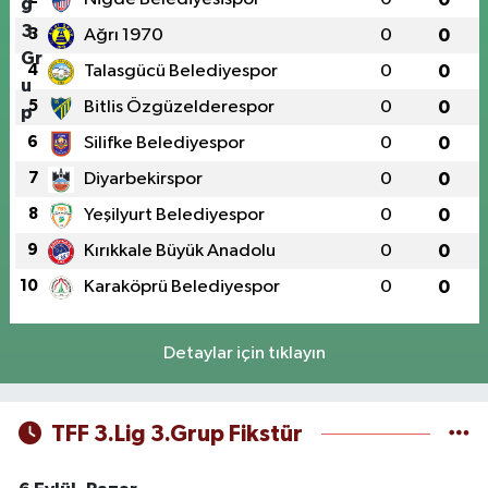
3
Ağrı 1970
0
0
4
Talasgücü Belediyespor
0
0
5
Bitlis Özgüzelderespor
0
0
6
Silifke Belediyespor
0
0
7
Diyarbekirspor
0
0
8
Yeşilyurt Belediyespor
0
0
9
Kırıkkale Büyük Anadolu
0
0
10
Karaköprü Belediyespor
0
0
Detaylar için tıklayın
TFF 3.Lig 3.Grup Fikstür