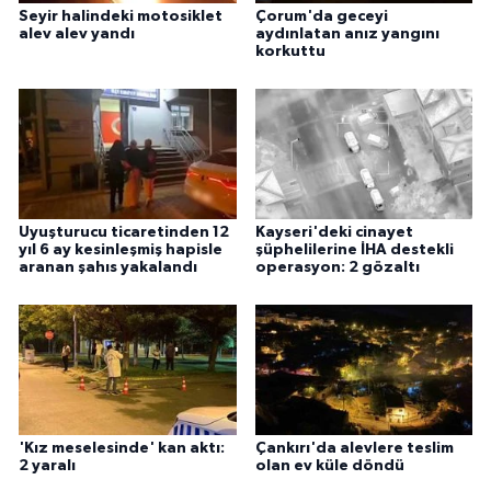
Seyir halindeki motosiklet
Çorum'da geceyi
alev alev yandı
aydınlatan anız yangını
korkuttu
Uyuşturucu ticaretinden 12
Kayseri'deki cinayet
yıl 6 ay kesinleşmiş hapisle
şüphelilerine İHA destekli
aranan şahıs yakalandı
operasyon: 2 gözaltı
'Kız meselesinde' kan aktı:
Çankırı'da alevlere teslim
2 yaralı
olan ev küle döndü