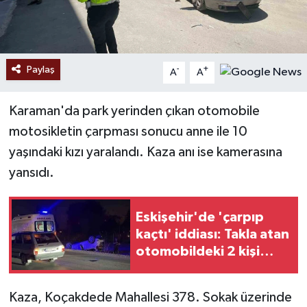
Paylaş
-
+
A
A
Karaman'da park yerinden çıkan otomobile
motosikletin çarpması sonucu anne ile 10
yaşındaki kızı yaralandı. Kaza anı ise kamerasına
yansıdı.
Eskişehir'de 'çarpıp
kaçtı' iddiası: Takla atan
otomobildeki 2 kişi
yaralı
Kaza, Koçakdede Mahallesi 378. Sokak üzerinde