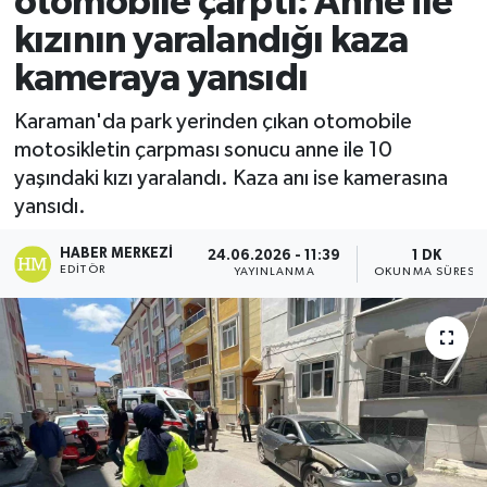
otomobile çarptı: Anne ile
kızının yaralandığı kaza
Ekonomi
kameraya yansıdı
Sağlık
Karaman'da park yerinden çıkan otomobile
motosikletin çarpması sonucu anne ile 10
Tokat Haber
yaşındaki kızı yaralandı. Kaza anı ise kamerasına
yansıdı.
HABER MERKEZI
24.06.2026 - 11:39
1 DK
EDITÖR
YAYINLANMA
OKUNMA SÜRESI