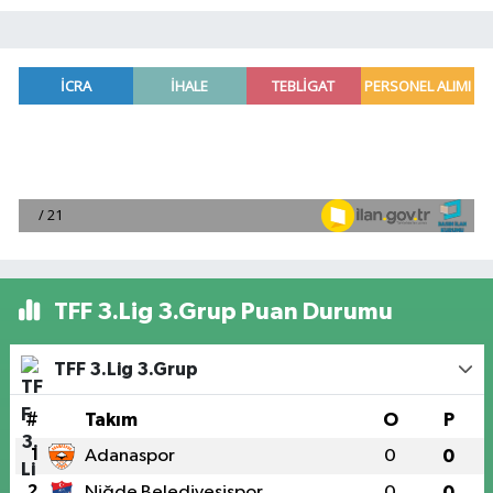
TFF 3.Lig 3.Grup Puan Durumu
TFF 3.Lig 3.Grup
#
Takım
O
P
1
Adanaspor
0
0
2
Niğde Belediyesispor
0
0