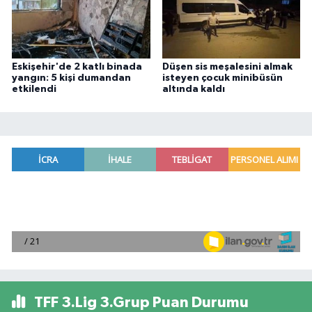
Eskişehir'de 2 katlı binada
Düşen sis meşalesini almak
yangın: 5 kişi dumandan
isteyen çocuk minibüsün
etkilendi
altında kaldı
TFF 3.Lig 3.Grup Puan Durumu