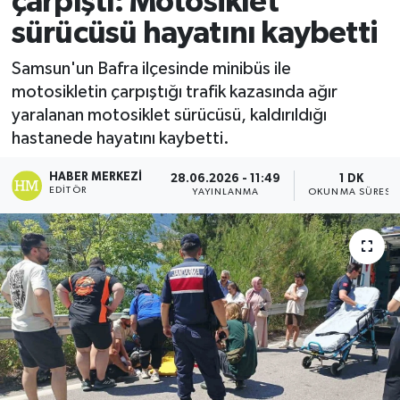
çarpıştı: Motosiklet
sürücüsü hayatını kaybetti
Ekonomi
Samsun'un Bafra ilçesinde minibüs ile
Sağlık
motosikletin çarpıştığı trafik kazasında ağır
yaralanan motosiklet sürücüsü, kaldırıldığı
Tokat Haber
hastanede hayatını kaybetti.
HABER MERKEZI
28.06.2026 - 11:49
1 DK
EDITÖR
YAYINLANMA
OKUNMA SÜRESI