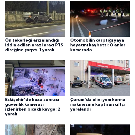
Ön tekerleği arızalandığı
Otomobilin çarptığı yaya
iddia edilen arazi aracı PTS
hayatını kaybetti: O anlar
direğine çarptı: 1 yaralı
kamerada
Eskişehir'de kaza sonrası
Çorum'da elini yem karma
güvenlik kamerası
makinesine kaptıran çiftçi
izlenirken bıçaklı kavga: 2
yaralandı
yaralı