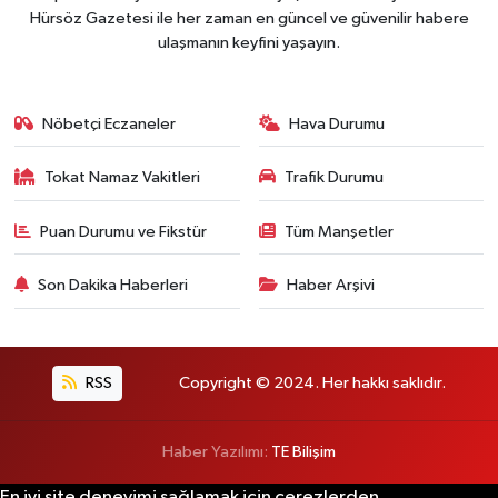
Hürsöz Gazetesi ile her zaman en güncel ve güvenilir habere
ulaşmanın keyfini yaşayın.
Nöbetçi Eczaneler
Hava Durumu
Tokat Namaz Vakitleri
Trafik Durumu
Puan Durumu ve Fikstür
Tüm Manşetler
Son Dakika Haberleri
Haber Arşivi
RSS
Copyright © 2024. Her hakkı saklıdır.
Haber Yazılımı:
TE Bilişim
En iyi site deneyimi sağlamak için çerezlerden