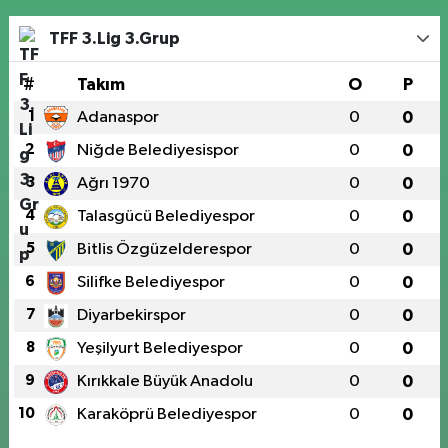
TFF 3.Lig 3.Grup
#
Takım
O
P
1
Adanaspor
0
0
2
Niğde Belediyesispor
0
0
3
Ağrı 1970
0
0
4
Talasgücü Belediyespor
0
0
5
Bitlis Özgüzelderespor
0
0
6
Silifke Belediyespor
0
0
7
Diyarbekirspor
0
0
8
Yeşilyurt Belediyespor
0
0
9
Kırıkkale Büyük Anadolu
0
0
10
Karaköprü Belediyespor
0
0