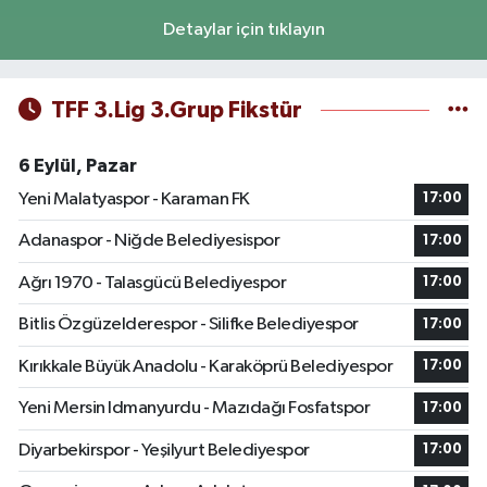
Detaylar için tıklayın
TFF 3.Lig 3.Grup Fikstür
6 Eylül, Pazar
Yeni Malatyaspor - Karaman FK
17:00
Adanaspor - Niğde Belediyesispor
17:00
Ağrı 1970 - Talasgücü Belediyespor
17:00
Bitlis Özgüzelderespor - Silifke Belediyespor
17:00
Kırıkkale Büyük Anadolu - Karaköprü Belediyespor
17:00
Yeni Mersin Idmanyurdu - Mazıdağı Fosfatspor
17:00
Diyarbekirspor - Yeşilyurt Belediyespor
17:00