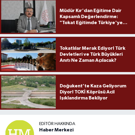
Müdür Kır'dan Eğitime Dair
Kapsamlı Değerlendirme:
"Tokat Eğitimde Türkiye'ye
Örnek Olmaya Devam Ediyor"
Tokatlılar Merak Ediyor! Türk
Devletleri ve Türk Büyükleri
Anıtı Ne Zaman Açılacak?
Doğukent’te Kaza Geliyorum
Diyor! TOKİ Köprüsü Acil
Işıklandırma Bekliyor
EDITÖR HAKKINDA
Haber Merkezi