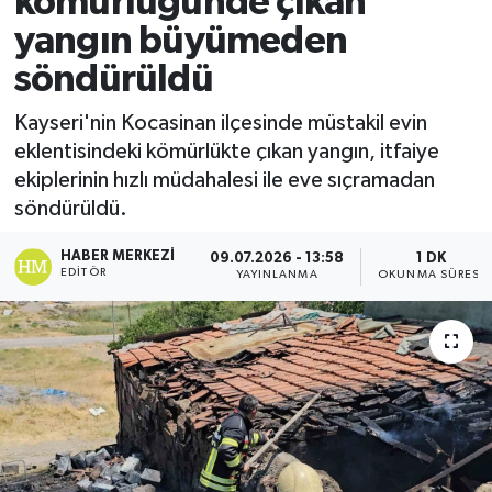
kömürlüğünde çıkan
yangın büyümeden
Ekonomi
söndürüldü
Sağlık
Kayseri'nin Kocasinan ilçesinde müstakil evin
eklentisindeki kömürlükte çıkan yangın, itfaiye
Tokat Haber
ekiplerinin hızlı müdahalesi ile eve sıçramadan
söndürüldü.
HABER MERKEZI
09.07.2026 - 13:58
1 DK
EDITÖR
YAYINLANMA
OKUNMA SÜRESI