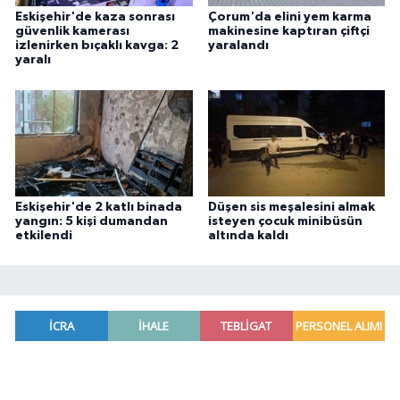
Eskişehir'de kaza sonrası
Çorum'da elini yem karma
güvenlik kamerası
makinesine kaptıran çiftçi
izlenirken bıçaklı kavga: 2
yaralandı
yaralı
Eskişehir'de 2 katlı binada
Düşen sis meşalesini almak
yangın: 5 kişi dumandan
isteyen çocuk minibüsün
etkilendi
altında kaldı