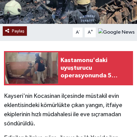
Paylaş
-
+
A
A
Kastamonu'daki
uyuşturucu
operasyonunda 5
şüpheli tutuklandı
Kayseri'nin Kocasinan ilçesinde müstakil evin
eklentisindeki kömürlükte çıkan yangın, itfaiye
ekiplerinin hızlı müdahalesi ile eve sıçramadan
söndürüldü.