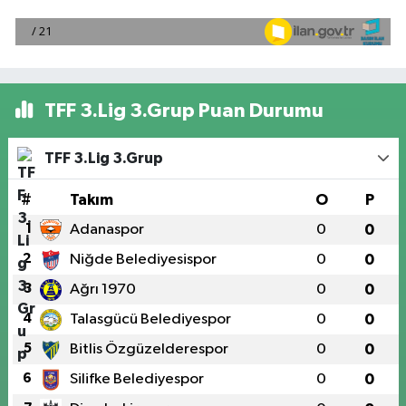
TFF 3.Lig 3.Grup Puan Durumu
TFF 3.Lig 3.Grup
#
Takım
O
P
1
Adanaspor
0
0
2
Niğde Belediyesispor
0
0
3
Ağrı 1970
0
0
4
Talasgücü Belediyespor
0
0
5
Bitlis Özgüzelderespor
0
0
6
Silifke Belediyespor
0
0