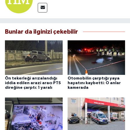
Bunlar da ilginizi çekebilir
Ön tekerleği arızalandığı
Otomobilin çarptığı yaya
iddia edilen arazi aracı PTS
hayatını kaybetti: O anlar
direğine çarptı: 1 yaralı
kamerada