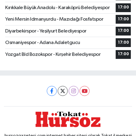
Kırıkkale Büyük Anadolu - Karaköprü Belediyespor
17:00
Yeni Mersin Idmanyurdu - Mazıdağı Fosfatspor
17:00
Diyarbekirspor - Yeşilyurt Belediyespor
17:00
Osmaniyespor - Adana Adaletgucu
17:00
Yozgat Bld Bozokspor - Kırşehir Belediyespor
17:00
hursozgazetesi.com internet haber sitesi olarak Tokat il merkezi