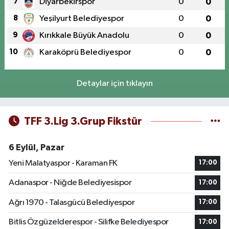
7
Diyarbekirspor
0
0
8
Yeşilyurt Belediyespor
0
0
9
Kırıkkale Büyük Anadolu
0
0
10
Karaköprü Belediyespor
0
0
Detaylar için tıklayın
TFF 3.Lig 3.Grup Fikstür
6 Eylül, Pazar
Yeni Malatyaspor - Karaman FK
17:00
Adanaspor - Niğde Belediyesispor
17:00
Ağrı 1970 - Talasgücü Belediyespor
17:00
Bitlis Özgüzelderespor - Silifke Belediyespor
17:00