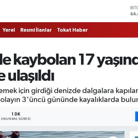
BIT
64.
DO
47,
Yerel
Resmi İlanlar
Tokat Haber
EU
55,
STE
64
e kaybolan 17 yaşın
GRA
651
BİS
 ulaşıldı
13.
emek için girdiği denizde dalgalara kapıla
, olayın 3'üncü gününde kayalıklarda bulu
1 DK
OKUNMA SÜRESI