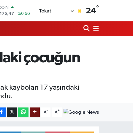
COIN
°
24
Tokat
475,47
%0.66
LAR
5971
%0.05
RO
1336
%0.18
RLİN
,2534
%0.22
daki çocuğun
M ALTIN
8.23
%0.39
T100
703
%0
rak kaybolan 17 yaşındaki
ndu.
-
+
A
A