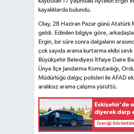
kaybolan 17 yaşındaki Aytekin Ergin'i
kayalıklarda bulundu.
Olay, 28 Haziran Pazar günü Atatürk 
geldi. Edinilen bilgiye göre, arkadaşla
Ergin, bir süre sonra dalgaların aras
çok sayıda arama kurtarma ekibi sevk
Büyükşehir Belediyesi İtfaiye Daire Baş
Ünye İlçe Jandarma Komutanlığı, Ordu
Müdürlüğü dalgıç polisleri ile AFAD ek
aralıksız arama çalışma yürüttü.
Eskişehir'de o
diyerek darp e
İçeriği Görüntül