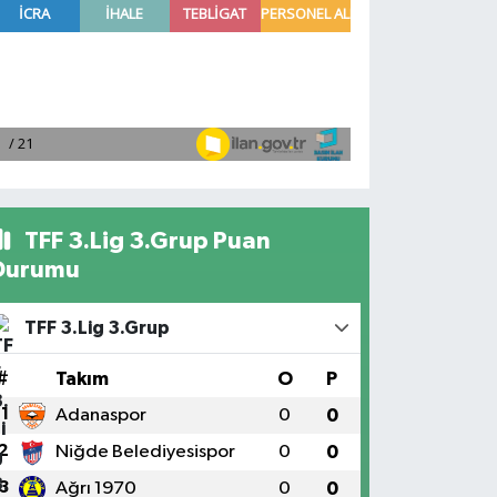
TFF 3.Lig 3.Grup Puan
Durumu
TFF 3.Lig 3.Grup
#
Takım
O
P
1
Adanaspor
0
0
2
Niğde Belediyesispor
0
0
3
Ağrı 1970
0
0