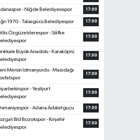
danaspor - Niğde Belediyesispor
17:00
ğrı 1970 - Talasgücü Belediyespor
17:00
itlis Özgüzelderespor - Silifke
17:00
elediyespor
ırıkkale Büyük Anadolu - Karaköprü
17:00
elediyespor
eni Mersin Idmanyurdu - Mazıdağı
17:00
osfatspor
iyarbekirspor - Yeşilyurt
17:00
elediyespor
smaniyespor - Adana Adaletgucu
17:00
ozgat Bld Bozokspor - Kırşehir
17:00
elediyespor