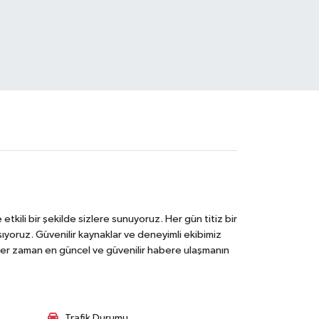
tkili bir şekilde sizlere sunuyoruz. Her gün titiz bir
laşıyoruz. Güvenilir kaynaklar ve deneyimli ekibimiz
e her zaman en güncel ve güvenilir habere ulaşmanın
Trafik Durumu