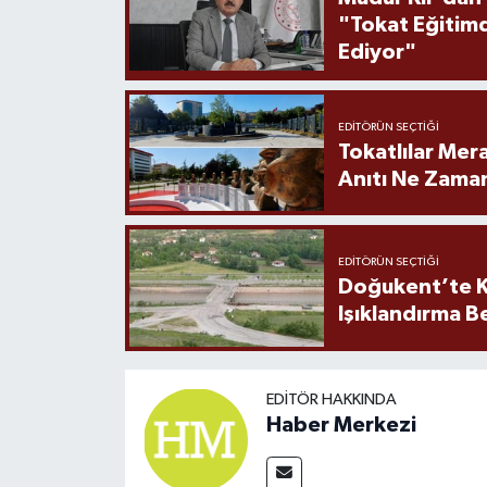
"Tokat Eğitim
Ediyor"
EDITÖRÜN SEÇTIĞI
Tokatlılar Mera
Anıtı Ne Zaman
EDITÖRÜN SEÇTIĞI
Doğukent’te K
Işıklandırma B
EDITÖR HAKKINDA
Haber Merkezi