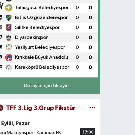
4
Talasgücü Belediyespor
0
0
5
Bitlis Özgüzelderespor
0
0
6
Silifke Belediyespor
0
0
7
Diyarbekirspor
0
0
8
Yeşilyurt Belediyespor
0
0
9
Kırıkkale Büyük Anadolu
0
0
0
Karaköprü Belediyespor
0
0
Detaylar için tıklayın
TFF 3.Lig 3.Grup Fikstür
 Eylül, Pazar
eni Malatyaspor - Karaman FK
17:00