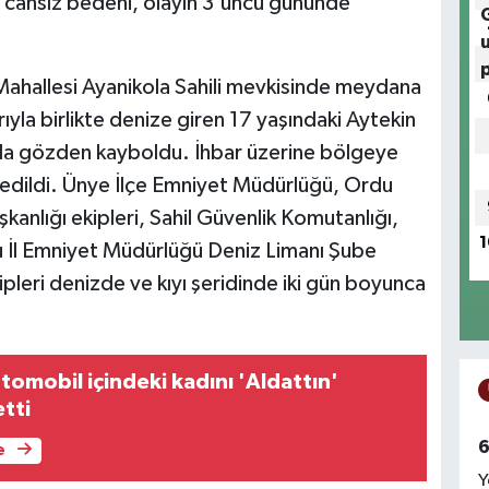
n cansız bedeni, olayın 3'üncü gününde
Mahallesi Ayanikola Sahili mevkisinde meydana
rıyla birlikte denize giren 17 yaşındaki Aytekin
ında gözden kayboldu. İhbar üzerine bölgeye
 edildi. Ünye İlçe Emniyet Müdürlüğü, Ordu
kanlığı ekipleri, Sahil Güvenlik Komutanlığı,
1
 İl Emniyet Müdürlüğü Deniz Limanı Şube
ipleri denizde ve kıyı şeridinde iki gün boyunca
tomobil içindeki kadını 'Aldattın'
tti
6
e
Y