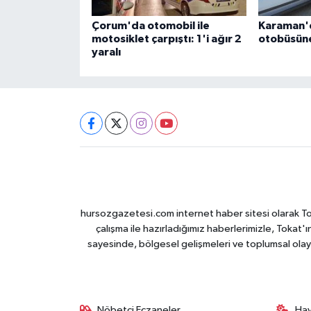
Çorum'da otomobil ile
Karaman'd
motosiklet çarpıştı: 1'i ağır 2
otobüsüne 
yaralı
hursozgazetesi.com internet haber sitesi olarak Tokat
çalışma ile hazırladığımız haberlerimizle, Tokat'ın
sayesinde, bölgesel gelişmeleri ve toplumsal olayl
Nöbetçi Eczaneler
Ha