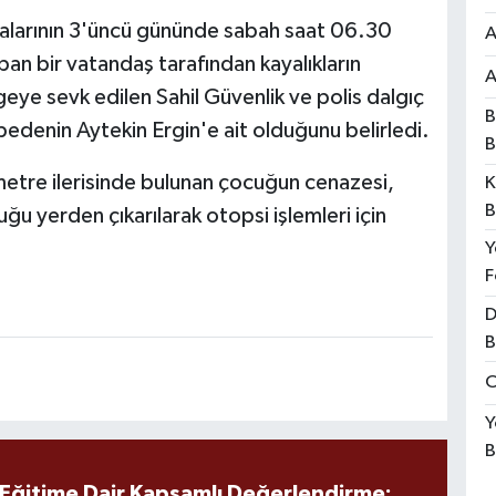
alarının 3'üncü gününde sabah saat 06.30
A
an bir vatandaş tarafından kayalıkların
A
geye sevk edilen Sahil Güvenlik ve polis dalgıç
B
 bedenin Aytekin Ergin'e ait olduğunu belirledi.
B
metre ilerisinde bulunan çocuğun cenazesi,
K
B
ğu yerden çıkarılarak otopsi işlemleri için
Y
F
D
B
O
Y
B
 Eğitime Dair Kapsamlı Değerlendirme: