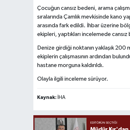
Çocuğun cansız bedeni, arama çalışm
sıralarında Çamlık mevkisinde kano yap
arasında fark edildi. İhbar üzerine böl
ekipleri, yaptıkları incelemede cansız
Denize girdiği noktanın yaklaşık 200 
ekiplerin çalışmasının ardından bulundu
hastane morguna kaldırıldı.
Olayla ilgili inceleme sürüyor.
Kaynak:
İHA
EDITÖRÜN SEÇTIĞI
Müdür Kır'dan