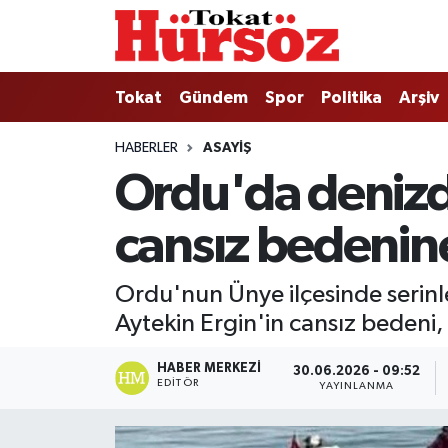
Tokat
Nöbetçi Eczaneler
Tokat
Gündem
Spor
Politika
Arşiv
Türkiye Gündemi
Hava Durumu
HABERLER
ASAYIŞ
Ordu'da denizd
Gündem
Tokat Namaz Vakitleri
cansız bedenine
Asayiş
Trafik Durumu
Spor
Süper Lig Puan Durumu ve Fikstür
Ordu'nun Ünye ilçesinde serinl
Aytekin Ergin'in cansız bedeni
Politika
Tüm Manşetler
HABER MERKEZI
30.06.2026 - 09:52
Tokat Spor
Son Dakika Haberleri
EDITÖR
YAYINLANMA
Eğitim
Haber Arşivi