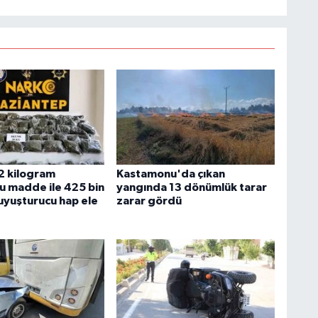
32 kilogram
Kastamonu'da çıkan
u madde ile 425 bin
yangında 13 dönümlük tarar
uyuşturucu hap ele
zarar gördü