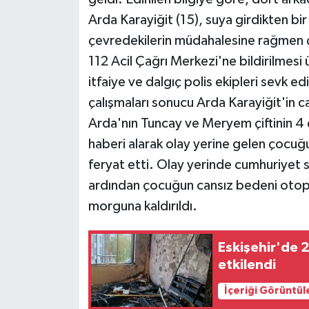
Arda Karayiğit (15), suya girdikten bir
çevredekilerin müdahalesine rağmen
112 Acil Çağrı Merkezi'ne bildirilmesi
itfaiye ve dalgıç polis ekipleri sevk e
çalışmaları sonucu Arda Karayiğit'in c
Arda'nın Tuncay ve Meryem çiftinin 4
haberi alarak olay yerine gelen çocuğun
feryat etti. Olay yerinde cumhuriyet sa
ardından çocuğun cansız bedeni otop
morguna kaldırıldı.
Eskişehir'de 2
etkilendi
İçeriği Görüntül