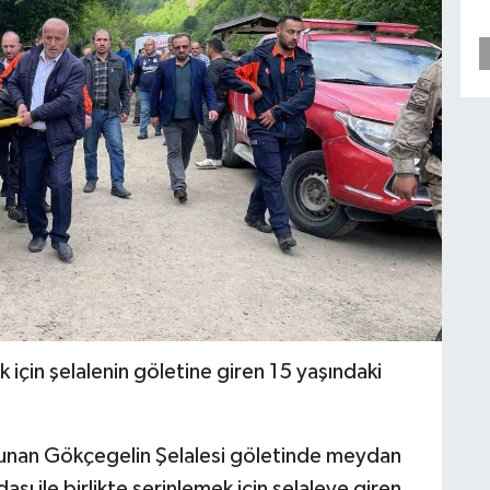
için şelalenin göletine giren 15 yaşındaki
ulunan Gökçegelin Şelalesi göletinde meydan
aşı ile birlikte serinlemek için şelaleye giren