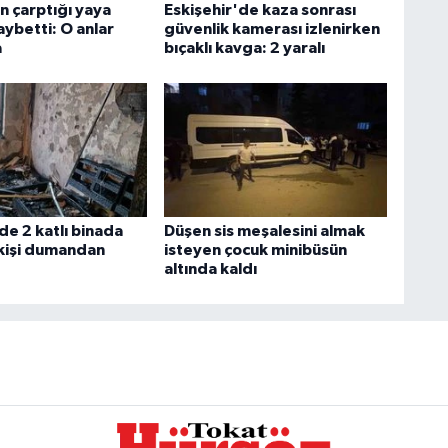
n çarptığı yaya
Eskişehir'de kaza sonrası
aybetti: O anlar
güvenlik kamerası izlenirken
a
bıçaklı kavga: 2 yaralı
de 2 katlı binada
Düşen sis meşalesini almak
 kişi dumandan
isteyen çocuk minibüsün
altında kaldı