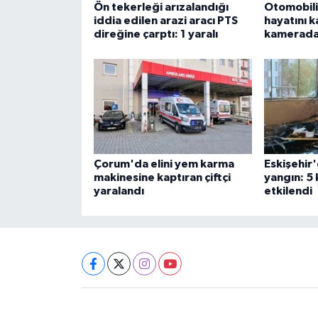
Ön tekerleği arızalandığı
Otomobili
iddia edilen arazi aracı PTS
hayatını k
direğine çarptı: 1 yaralı
kamerad
Çorum'da elini yem karma
Eskişehir'
makinesine kaptıran çiftçi
yangın: 5
yaralandı
etkilendi