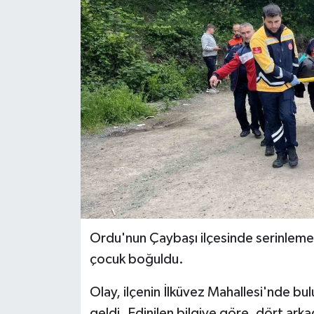
Ekonomi
Sağlık
Tokat Haber
Ordu'nun Çaybaşı ilçesinde serinlemek 
çocuk boğuldu.
Olay, ilçenin İlküvez Mahallesi'nde b
geldi. Edinilen bilgiye göre, dört arkad