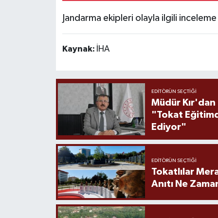
Jandarma ekipleri olayla ilgili inceleme
Kaynak:
İHA
EDITÖRÜN SEÇTIĞI
Müdür Kır'dan
"Tokat Eğitim
Ediyor"
EDITÖRÜN SEÇTIĞI
Tokatlılar Mera
Anıtı Ne Zaman