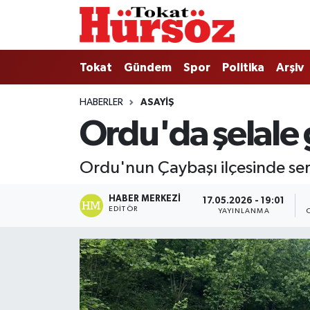
Tokat
Nöbetçi Eczaneler
Tokat
Gündem
Spor
Politika
Arşiv
Türkiye Gündemi
Hava Durumu
HABERLER
ASAYIŞ
Ordu'da şelale
Gündem
Tokat Namaz Vakitleri
Asayiş
Trafik Durumu
Ordu'nun Çaybaşı ilçesinde ser
Spor
Süper Lig Puan Durumu ve Fikstür
HABER MERKEZI
17.05.2026 - 19:01
EDITÖR
YAYINLANMA
Politika
Tüm Manşetler
Tokat Spor
Son Dakika Haberleri
Eğitim
Haber Arşivi