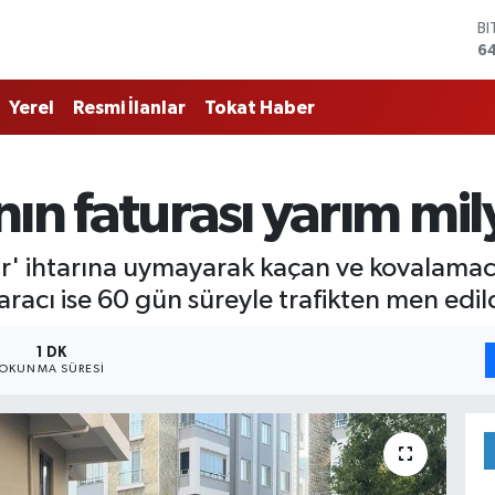
B
6
D
4
Yerel
Resmi İlanlar
Tokat Haber
E
5
ST
64
ın faturası yarım mil
G
6
Bİ
dur' ihtarına uymayarak kaçan ve kovalam
13
 aracı ise 60 gün süreyle trafikten men edild
1 DK
OKUNMA SÜRESI