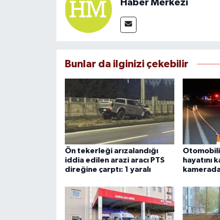
Haber Merkezi
Bunlar da ilginizi çekebilir
Ön tekerleği arızalandığı
Otomobili
iddia edilen arazi aracı PTS
hayatını k
direğine çarptı: 1 yaralı
kamerad