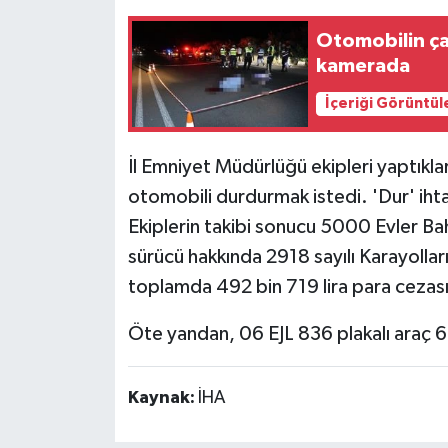
Otomobilin çar
kamerada
İçeriği Görüntül
İl Emniyet Müdürlüğü ekipleri yaptıkl
otomobili durdurmak istedi. 'Dur' ihta
Ekiplerin takibi sonucu 5000 Evler Ba
sürücü hakkında 2918 sayılı Karayollar
toplamda 492 bin 719 lira para cezası 
Öte yandan, 06 EJL 836 plakalı araç 6
Kaynak:
İHA