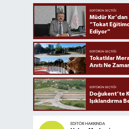
EDITÖRÜN SEÇTIĞI
Müdür Kır'dan
"Tokat Eğitim
Ediyor"
EDITÖRÜN SEÇTIĞI
Tokatlılar Mera
Anıtı Ne Zaman
EDITÖRÜN SEÇTIĞI
Doğukent’te K
Işıklandırma B
EDITÖR HAKKINDA