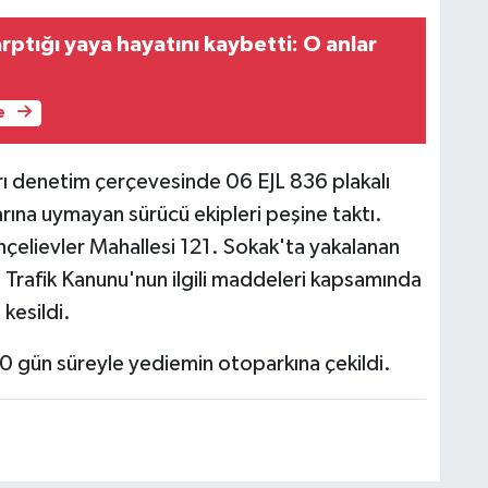
ptığı yaya hayatını kaybetti: O anlar
e
arı denetim çerçevesinde 06 EJL 836 plakalı
rına uymayan sürücü ekipleri peşine taktı.
hçelievler Mahallesi 121. Sokak'ta yakalanan
ı Trafik Kanunu'nun ilgili maddeleri kapsamında
kesildi.
0 gün süreyle yediemin otoparkına çekildi.