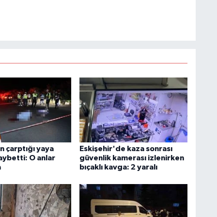
n çarptığı yaya
Eskişehir'de kaza sonrası
aybetti: O anlar
güvenlik kamerası izlenirken
a
bıçaklı kavga: 2 yaralı