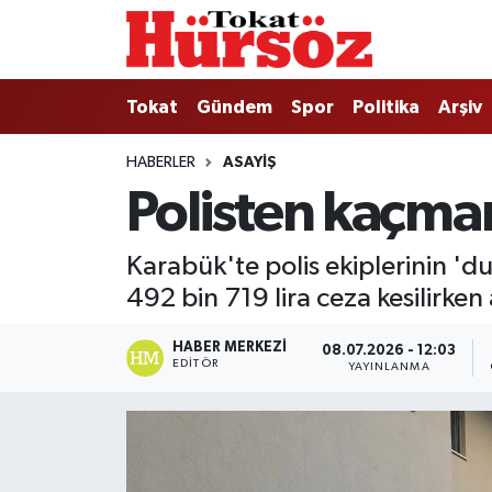
Tokat
Nöbetçi Eczaneler
Tokat
Gündem
Spor
Politika
Arşiv
Türkiye Gündemi
Hava Durumu
HABERLER
ASAYIŞ
Polisten kaçman
Gündem
Tokat Namaz Vakitleri
Asayiş
Trafik Durumu
Karabük'te polis ekiplerinin '
492 bin 719 lira ceza kesilirken
Spor
Süper Lig Puan Durumu ve Fikstür
HABER MERKEZI
08.07.2026 - 12:03
Politika
Tüm Manşetler
EDITÖR
YAYINLANMA
Tokat Spor
Son Dakika Haberleri
Eğitim
Haber Arşivi